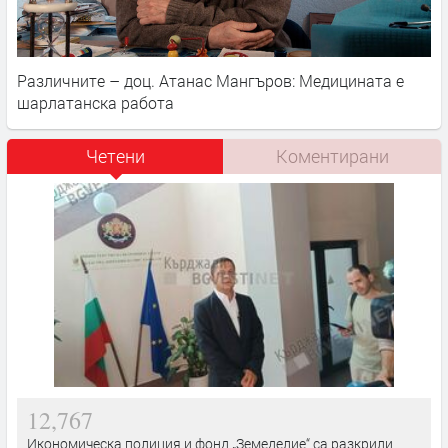
Различните – доц. Атанас Мангъров: Медицината е
шарлатанска работа
Четени
Коментирани
12,767
Икономическа полиция и фонд „Земеделие“ са разкрили