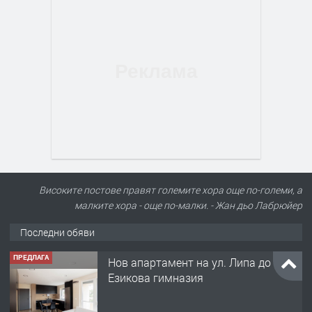
Високите постове правят големите хора още по-големи, а
малките хора - още по-малки. - Жан дьо Лабрюйер
Последни обяви
ПРЕДЛАГА
Нов апартамент на ул. Липа до
Езикова гимназия