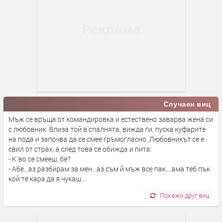
Случаен виц
Мъж се връща от командировка и естествено заварва жена си
с любовник. Влиза той в спалнята, вижда ги, пуска куфарите
на пода и започва да се смее гръмогласно. Любовникът се е
свил от страх, а след това се обижда и пита:
- К`во се смееш, бе?
- Абе...аз разбирам за мен...аз съм й мъж все пак....ама теб пък
кой те кара да я чукаш....
Покажи друг виц