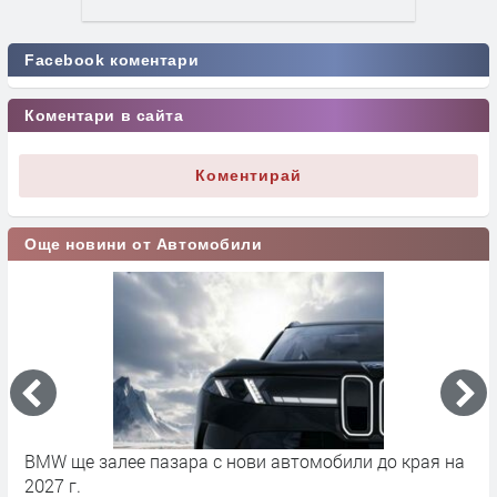
Facebook коментари
Коментари в сайта
Коментирай
Още новини от Автомобили
BMW ще залее пазара с нови автомобили до края на
Л
2027 г.
н