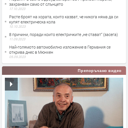
захранван само от слънцето
17.10.2023
Расте броят на хората, които казват, че никога няма да си
купят електрическа кола
10.10.2023
8 причини, поради които електричките „не стават“ (засега)
11.09.2023
Най-голямото автомобилно изложение в Германия се
открива днес в Мюнхен
05.09.2023
Препоръчано видео