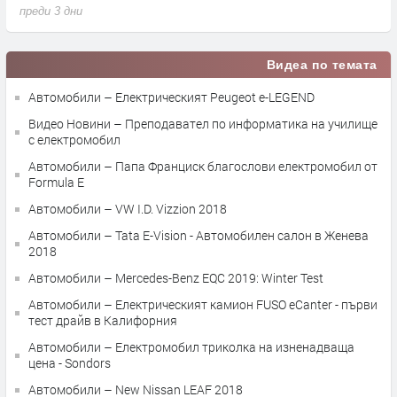
преди 3 дни
п
Видеа по темата
Автомобили – Електрическият Peugeot e-LEGEND
Видео Новини – Преподавател по информатика на училище
с електромобил
Автомобили – Папа Франциск благослови електромобил от
Formula E
Автомобили – VW I.D. Vizzion 2018
Автомобили – Tata E-Vision - Автомобилен салон в Женева
2018
Автомобили – Mercedes-Benz EQC 2019: Winter Test
Автомобили – Електрическият камион FUSO eCanter - първи
тест драйв в Калифорния
Автомобили – Електромобил триколка на изненадваща
цена - Sondors
Автомобили – New Nissan LEAF 2018