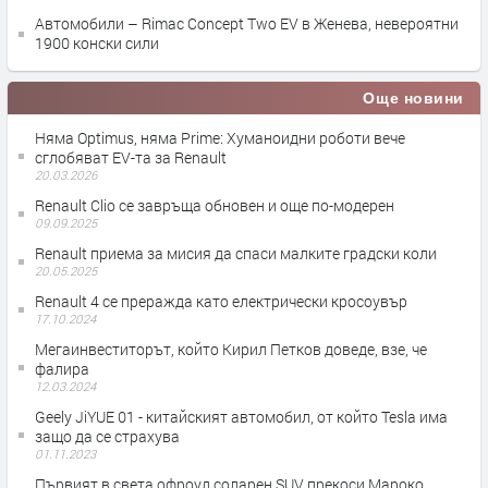
Автомобили – Rimac Concept Two EV в Женева, невероятни
1900 конски сили
Още новини
Няма Optimus, няма Prime: Хуманоидни роботи вече
сглобяват EV-та за Renault
20.03.2026
Renault Clio се завръща обновен и още по-модерен
09.09.2025
Renault приема за мисия да спаси малките градски коли
20.05.2025
Renault 4 се преражда като електрически кросоувър
17.10.2024
Мегаинвеститорът, който Кирил Петков доведе, взе, че
фалира
12.03.2024
Geely JiYUE 01 - китайският автомобил, от който Tesla има
защо да се страхува
01.11.2023
Първият в света офроуд соларен SUV прекоси Мароко,