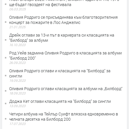
ще бъдат гвоздеят на фестивала
06.03.2025
Оливия Родриго се присъединява към благотворителния
концерт за пожарите в Лос Анджелис
21.01.2025
Дрейк оглави за 13-и път в кариерата си класацията на
"Билборд" за албуми
16.10.2023
Род Уейв задмина Оливия Родриго в класацията за албуми
"Билборд 200"
26.09.2023
Оливия Родриго оглави и класацията на "Билборд" за
сингли
19.09.2023
Оливия Родриго оглави класацията за албуми на „Билборд“
18.09.2023
Доджа Кет оглави класацията на "Билборд" за сингли
13.09.2023
Четири албума на Тейлър Суифт влязоха едновременно в
челната десетка на Билборд 200
17.07.2023