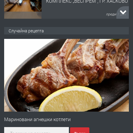
КОМПЛЕКС „ВЕСПРЕМ“, ГР. ХАСКОВО
преди 1 ден
ПРЕДЛАГА
НАПЪЛНО ОБЗАВЕДЕН И
Случайна рецепта
ОБОРУДВАН ТРИСТАЕН
АПАРТАМЕНТ В ЦЕНТЪРА НА ГР.
ХАСКОВО
преди 2 дни
ПРЕДЛАГА
Давам гараж под наем
преди 2 дни
ПРЕДЛАГА
№4120 Магазин/Офис под наем в кв.
Любен Каравелов, Хасково-близо до
Мариновани агнешки котлети
градската градина!