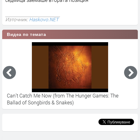
Източник:
Haskovo.NET
Видеа по темата
Can’t Catch Me Now (from The Hunger Games: The
О
Ballad of Songbirds & Snakes)
r