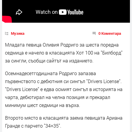
Музика
0 Коментара
Младата певица Оливия Родриго за шеста поредна
седмица е начело в класацията Хот 100 на "Билборд"
за сингли, съобщи сайтът на изданието.
Осемнадесетгодишната Родриго запазва
първенството с дебютния си сингъл "Drivers License".
"Drivers License" е едва осмият сингъл в историята на
чарта, дебютирал на челна позиция и прекарал
минимум шест седмици на върха.
Второто място в класацията заема певицата Ариана
Гранде с парчето "34+35".