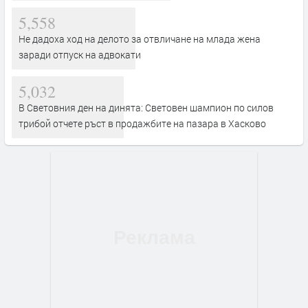
5,558
Не дадоха ход на делото за отвличане на млада жена
заради отпуск на адвокати
5,032
В Световния ден на динята: Световен шампион по силов
трибой отчете ръст в продажбите на пазара в Хасково