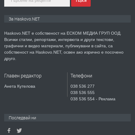
Търси
преди 2 дни
ПРЕДЛАГА
ПРОСТОРЕН ТРИСТАЕН
За Haskovo.NET
АПАРТАМЕНТ В НОВА СГРАДА КВ.
КУБА
Haskovo.NET е собственост на ЕСКОМ МЕДИА ГРУП ООД.
Всички статии, репортажи, интервюта и други текстови,
преди 3 дни
графични и видео материали, публикувани в сайта, са
собственост на Haskovo.NET, освен ако изрично е посочено
ПРЕДЛАГА
Продавам парцел в гр. Хасково кв.
друго.
Хисаря до ток, вода,канализация,
асфалт 0889 537 426
Главен редактор
Телефони
преди 3 дни
Анета Кутелова
038 536 277
038 536 555
ПРЕДЛАГА
СГЛОБЯВАНЕ НА МЕБЕЛИ.
038 536 554 - Реклама
Последвай ни
преди 3 дни