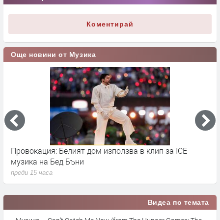
Коментирай
Още новини от Музика
Провокация: Белият дом използва в клип за ICE
S
музика на Бед Бъни
м
преди 15 часа
п
Видеа по темата