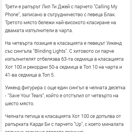
Трети е рапърът Лил Ти Джей с парчето "Calling My
Phone", записано в сътрудничество с певеца Блак.
Третото място бележи най-високото класиране на
двамата изпълнители в чарта.
На четвърта позиция в класацията е певецът Уикенд
със сингъла "Blinding Lights". С хитовото си парче
изпълнителят отбелязва 63-та седмица в класацията
Хот 100 и рекордни 50-а седмица в Топ 10 на чарта и
41-ва седмица в Топ 5.
Уикенд фигурира с още един сингъл в челната десетка
- "Save Your Tears", който е отстъпил от четвърто на
шесто място.
Челната петица в класацията Хот 100 се допълва от
рапърката Карди Би с парчето "Up", с което миналата
седмица заемаше втората позиция