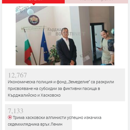
12,767
Икономическа полиция и фонд „Земеделие“ са разкрили
присвояване на субсидии за фиктивни пасища в
Кърджалийско и Хасковско
7,133
Трима хасковски алпинисти успешно изкачиха
седемхилядника връх Ленин