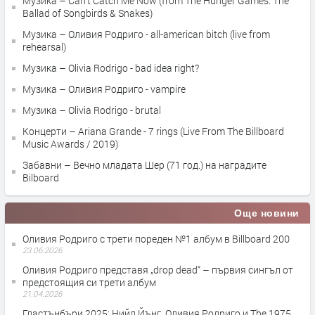
Музика – Can’t Catch Me Now (from The Hunger Games: The
Ballad of Songbirds & Snakes)
Музика – Оливия Родриго - all-american bitch (live from
rehearsal)
Музика – Olivia Rodrigo - bad idea right?
Музика – Оливия Родриго - vampire
Музика – Olivia Rodrigo - brutal
Концерти – Ariana Grande - 7 rings (Live From The Billboard
Music Awards / 2019)
Забавни – Вечно младата Шер (71 год.) на наградите
Bilboard
Още новини
Оливия Родриго с трети пореден №1 албум в Billboard 200
23.06.2026
Оливия Родриго представя „drop dead“ – първия сингъл от
предстоящия си трети албум
21.04.2026
Гластънбъри 2025: Нийл Йънг, Оливия Родриго и The 1975