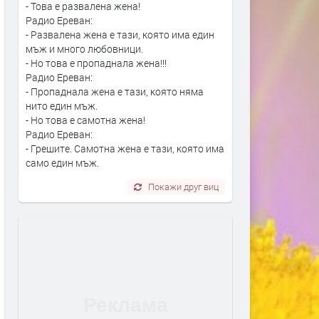
- Това е развалена жена!
Радио Ереван:
- Развалена жена е тази, която има един
мъж и много любовници.
- Но това е пропаднала жена!!!
Радио Ереван:
- Пропаднала жена е тази, която няма
нито един мъж.
- Но това е самотна жена!
Радио Ереван:
- Грешите. Самотна жена е тази, която има
само един мъж.
Покажи друг виц