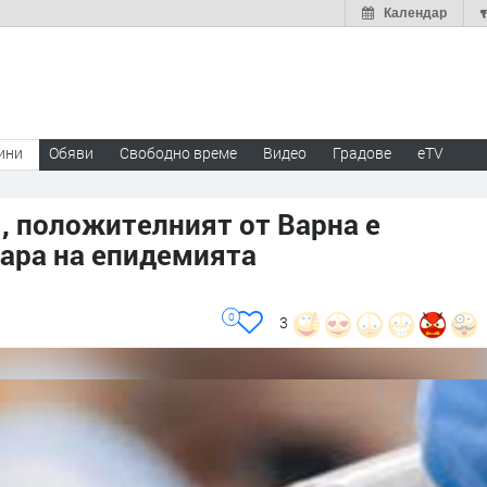
Календар
ини
Обяви
Свободно време
Видео
Градове
eTV
я, положителният от Варна е
гара на епидемията
0
3