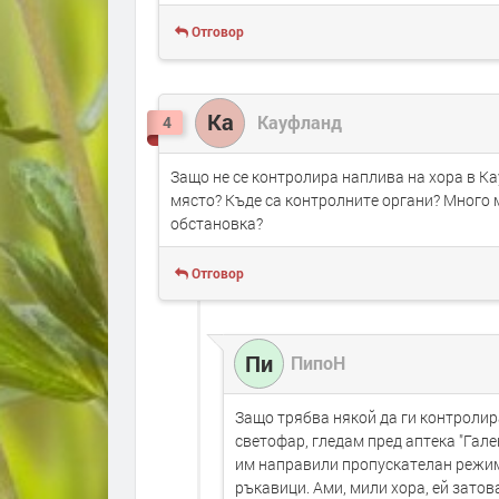
Отговор
Ка
Кауфланд
4
Защо не се контролира наплива на хора в К
място? Къде са контролните органи? Много 
обстановка?
Отговор
Пи
ПипоН
Защо трябва някой да ги контролир
светофар, гледам пред аптека "Гален
им направили пропускателан режим,
ръкавици. Ами, мили хора, ей затов