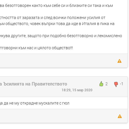
ова безотговорен както към себе си и близките си така и към
астността от заразата и след всички положени усилия от
м обществото, човек въпрки това да иде в Италия в пика на
икува другите, защото при подобно безотговорно и лекомислено
тговорни към нас и цялото общество!!!
а Ъсилията на Правителството
2
-1
18:29, 15 мар 2020
 да не му открадне мускалите с гюл