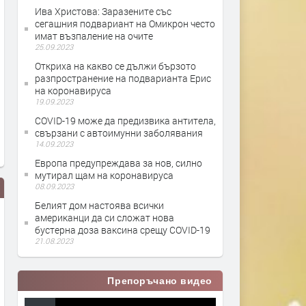
Ива Христова: Заразените със
сегашния подвариант на Омикрон често
имат възпаление на очите
25.09.2023
Откриха на какво се дължи бързото
разпространение на подварианта Ерис
на коронавируса
19.09.2023
COVID-19 може да предизвика антитела,
свързани с автоимунни заболявания
14.09.2023
Европа предупреждава за нов, силно
мутирал щам на коронавируса
08.09.2023
Белият дом настоява всички
американци да си сложат нова
бустерна доза ваксина срещу COVID-19
21.08.2023
Препоръчано видео