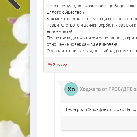
Чета и се чудя, как може човек да бъде толк
цялото общество!?!
Как може след като от месеци се знае за оп
правителството и всички вербални заръки къ
епидемията!
После няма да има никой основание да крит
отношение човек сам си е виновен!
Осъзнайте най-накрая, че трябва да сме по-о
Отговор
Хо
Ходжата от ГРОБ/ДПС з
Шефа роди Жирафче от страх Народа