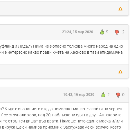
9
-2
21:24, 15 мар 2020
ауфланд и Лидъл? Нима не е опасно толкова много народ на едно
ми е интересно какво прави кмета на Хасково в тази епидемична
2
0
10:42, 16 мар 2020
а? Къде е съзнанието им, да помислят малко. Чакайки на червен
" се струпали хора, над 20, наблъскани един в друг! Аптекарите
 те отвън си дишат във врата. Нямаше нито един с маска и/или
а вируса ще си намира приемник. Заслужаваме си всичко, което