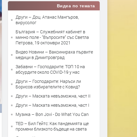
Видеа по темата
Други – Доц. Атанас Мангъров,
вирусолог
България – Служебният кабинет в
минно поле - "Въпросите" със Светла
Петрова, 19 октомври 2021
Видео Новини – Ваксинираха първите
медици в Димитровград
Забавни – Господарите: ТОП 10 на
абсурдите около COVID-19 у нас
Други – Господарите: Наръси ли
Борисов избирателите с Ковид?
Други – Маската невъзможна, част II
Други – Маската невъзможна, част I
Музика – Bon Jovi - Do What You Can
TED – Бил Гейтс: Как пандемията ще
промени близкото бъдеще на света