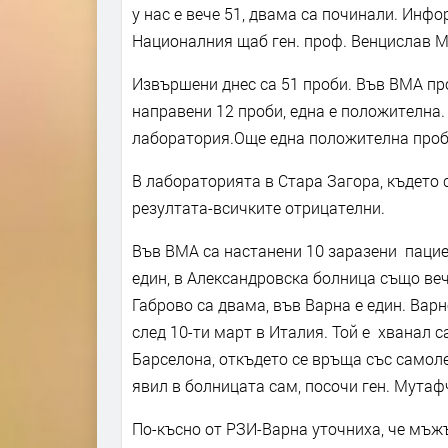
у нас е вече 51, двама са починали. Ин
Националния щаб ген. проф. Венцислав 
Извършени днес са 51 проби. Във ВМА про
направени 12 проби, една е положителна.
лаборатория.Още една положителна проб
В лабораторията в Стара Загора, където с
резултата-всичките отрицателни.
Във ВМА са настанени 10 заразени пацие
един, в Александровска болница също веч
Габрово са двама, във Варна е един. Вар
след 10-ти март в Италия. Той е хванал с
Барселона, откъдето се връща със самоле
явил в болницата сам, посочи ген. Мутаф
По-късно от РЗИ-Варна уточниха, че мъжъ