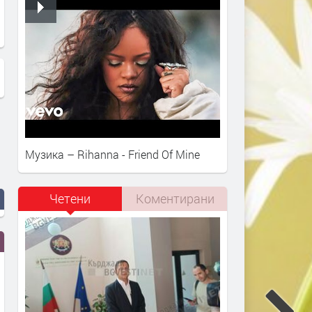
Господарите: Наръси ли
Маската невъзможна, час
Борисов избирателите с Ковид?
Музика – Rihanna - Friend Of Mine
Четени
Коментирани