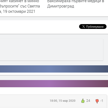
ираха първите медици в
Господарите: ТОП 10 на
овград
абсурдите около COVID-19 у нас
24
-1
18:00, 15 мар 2020