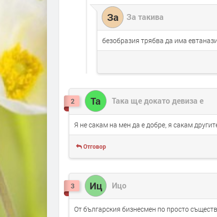
За
За такива
безобразия трябва да има евтанази
Та
Така ще докато девиза е
2
Я не сакам на мен да е добре, я сакам другит
Отговор
Иц
Ицо
3
От българския бизнесмен по просто съществ