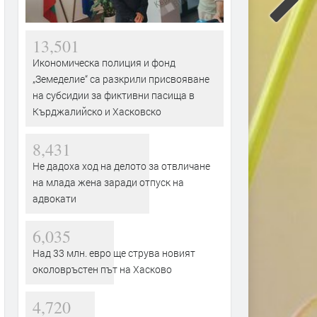
13,501
Икономическа полиция и фонд
„Земеделие“ са разкрили присвояване
на субсидии за фиктивни пасища в
Кърджалийско и Хасковско
8,431
Не дадоха ход на делото за отвличане
на млада жена заради отпуск на
адвокати
6,035
Над 33 млн. евро ще струва новият
околовръстен път на Хасково
4,720