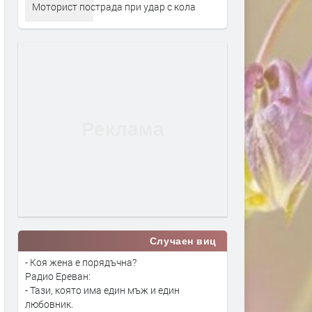
Моторист пострада при удар с кола
Случаен виц
- Коя жена е порядъчна?
Радио Ереван:
- Тази, която има един мъж и един
любовник.