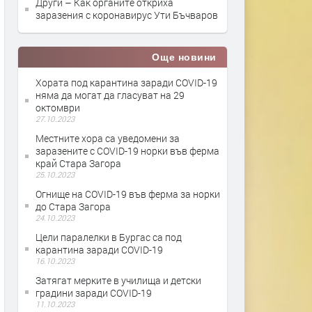
Други – Как органите откриха
заразения с коронавирус Ути Бъчваров
Още новини
Хората под карантина заради COVID-19
няма да могат да гласуват на 29
октомври
27.10.2023
Местните хора са уведомени за
заразените с COVID-19 норки във ферма
край Стара Загора
25.10.2023
Огнище на COVID-19 във ферма за норки
до Стара Загора
24.10.2023
Цели паралелки в Бургас са под
карантина заради COVID-19
16.10.2023
Затягат мерките в училища и детски
градини заради COVID-19
11.10.2023