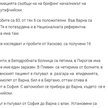
формацията съобщи на на брифинг началникът на
Мутафчийски.
бите са 83, от тях 6 са положителни. Във Варна са
 Тя е потвърдена и в Националната референтна
а има там.
е изследват и пробите от Хасково, са получени 16
нти, в Белодробната болница са петима, в Пирогов има
е име един заразен. В Плевен са четирима от болните, в
ненският пациент е пътувал в разгара на епидемията,
амолет от Варна, бил е в Бергамо, оттам отива в
т в София. С автомобил се прибира до Варна, където се е
чийски.
т е пътувал от София до Варна с влак. Установени са