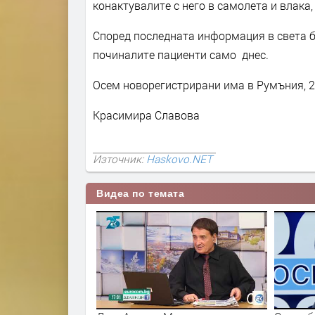
конактувалите с него в самолета и влака, 
Според последната информация в света бо
починалите пациенти само днес.
Осем новорегистрирани има в Румъния, 22
Красимира Славова
Източник:
Haskovo.NET
Видеа по темата