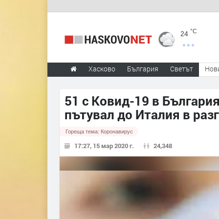
°C
24
Хасково
България
Светът
Нов
51 с Ковид-19 в Българи
пътувал до Италия в раз
Гореща тема:
Коронавирус
17:27, 15 мар 2020 г.
24,348