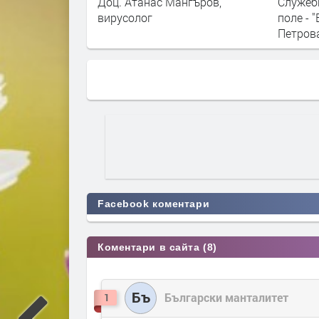
ангъров,
Служебният кабинет в минно
Ваксин
поле - "Въпросите" със Светла
Димитр
Петрова, 19 октомври 2021
Facebook коментари
Коментари в сайта (8)
Бъ
Български манталитет
1