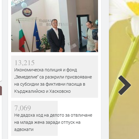
13,215
Икономическа полиция и фонд
„Земеделие“ са разкрили присвояване
на субсидии за фиктивни пасища в
Кърджалийско и Хасковско
7,069
Не дадоха ход на делото за отвличане
на млада жена заради отпуск на
адвокати