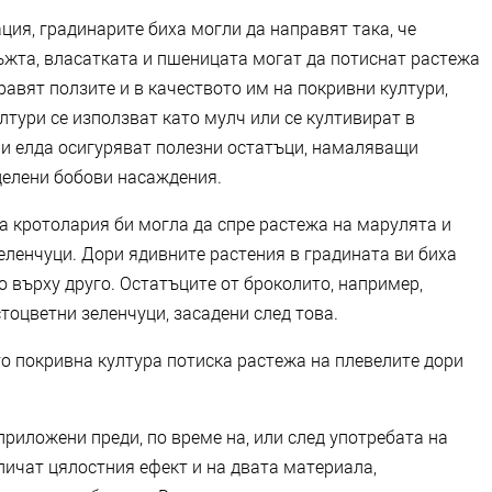
ия, градинарите биха могли да направят така, че
ъжта, власатката и пшеницата могат да потиснат растежа
равят ползите и в качеството им на покривни култури,
лтури се използват като мулч или се култивират в
 и елда осигуряват полезни остатъци, намаляващи
делени бобови насаждения.
а кротолария би могла да спре растежа на марулята и
еленчуци. Дори ядивните растения в градината ви биха
 върху друго. Остатъците от броколито, например,
тоцветни зеленчуци, засадени след това.
о покривна култура потиска растежа на плевелите дори
риложени преди, по време на, или след употребата на
личат цялостния ефект и на двата материала,