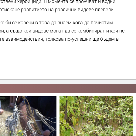
ствени хербициди. В момента се проучват и водни
отискане развитието на различни видове плевели.
 би се корени в това да знаем кога да почистим
и, а също кои видове могат да се комбинират и кои не.
те взаимодействия, толкова по-успешни ще бъдем в