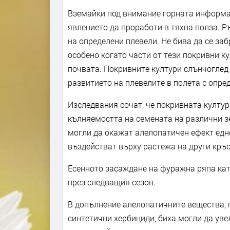
Вземайки под внимание горната информац
явлението да проработи в тяхна полза. Р
на определени плевели. Не бива да се заб
особено когато части от тези покривни ку
почвата. Покривните култури слънчоглед
развитието на плевелите в полета с опре
Изследвания сочат, че покривната култур
кълняемостта на семената на различни з
могли да окажат алелопатичен ефект едно
въздействат върху растежа на други кръс
Есенното засаждане на фуражна ряпа кат
през следващия сезон.
В допълнение алелопатичните вещества, п
синтетични хербициди, биха могли да уве