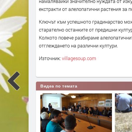
намалявайки значително нуждата от изку
екстракти от алелопатични растения за п
Ключът към успешното градинарство може
старателно останките от предишни култур
Колкото повече разбираме алелопатични
отглеждането на различни култури.
Източник:
villagesoup.com
Видеа по темата