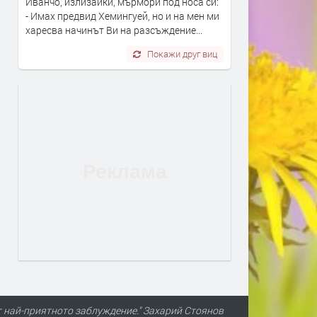
Иванчо, излизайки, мърмори под носа си:
- Имах предвид Хемингуей, но и на мен ми
харесва начинът Ви на разсъждение...
Покажи друг виц
т най-приятното заблуждение." Захарий Стоянов