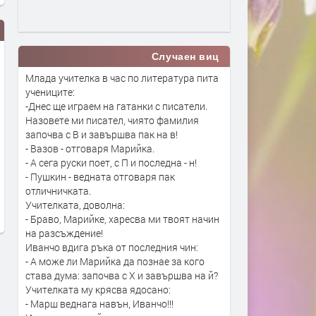
Случаен виц
Млада учителка в час по литература пита
учениците:
-Днес ще играем на гатанки с писатели.
Назовете ми писател, чиято фамилия
започва с В и завършва пак на в!
- Вазов - отговаря Марийка.
Трета форма на „живот“: Те са
NASA показа истинската
- А сега руски поет, с П и последна - н!
живи и безсмъртни, но не могат
на Земята: прилича на
- Пушкин - ведната отговаря пак
да се размножават
самоковски компир
отличничката.
преди 3 дни
преди 1 седмица
Учителката, доволна:
- Браво, Марийке, харесва ми твоят начин
на разсъждение!
Иванчо вдига ръка от последния чин:
- А може ли Марийка да познае за кого
става дума: започва с Х и завършва на й?
Учителката му крясва ядосано:
- Марш веднага навън, Иванчо!!!