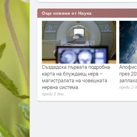
Още новини от Наука
вата подробна
Апофис няма да удари Земята
Когато
даещ нерв –
през 2029 г., но крие друга
изчерпя
на човешката
заплаха за учените
ядат со
а
преди 2 дни
преди 3 