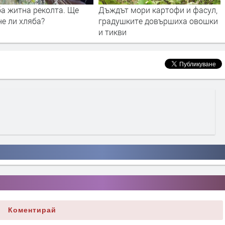
 мори картофи и фасул,
В Хасково изготвят безплатни
ките довършиха овошки
бизнес планове за малки
стопанства
Коментирай