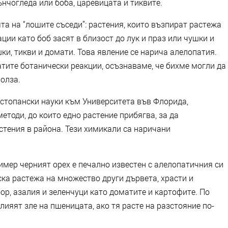
нчогледа или боба, царевицата и тиквите.
та на “лошите съседи”: растения, които възпират растежа
ции като боб засят в близост до лук и праз или чушки и
ки, тикви и домати. Това явление се нарича алелопатия.
тите ботанически реакции, осъзнаваме, че бихме могли да
олза.
остопански науки към Университета във Флорида,
тоди, до които едно растение прибягва, за да
стения в района. Тези химикали са наричани
имер черният орех е печално известен с алелопатичния си
ска растежа на множество други дървета, храсти и
 бор, азалия и зеленчуци като доматите и картофите. По
ияят зле на пшеницата, ако тя расте на разстояние по-