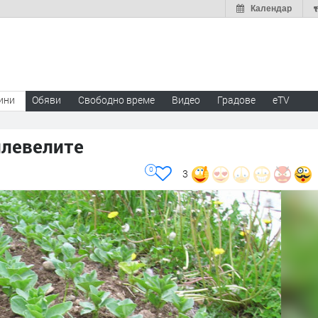
Календар
ини
Обяви
Свободно време
Видео
Градове
eTV
плевелите
0
3