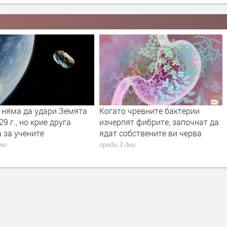
 чревните бактерии
Хората могат да живеят до 190-
т фибрите, започнат да
годишна възраст
бствените ви черва
преди 3 дни
дни