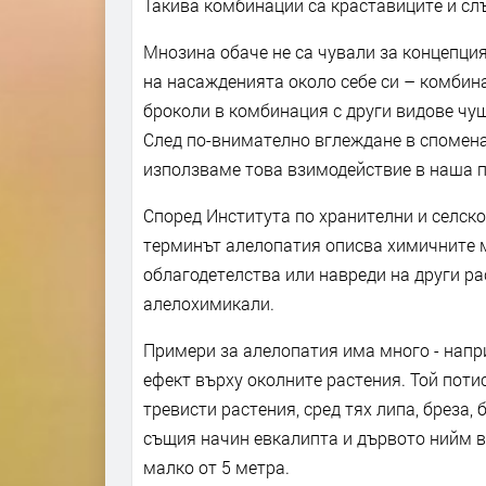
Такива комбинации са краставиците и слъ
Мнозина обаче не са чували за концепция
на насажденията около себе си – комбина
броколи в комбинация с други видове чуш
След по-внимателно вглеждане в спомена
използваме това взимодействие в наша п
Според Института по хранителни и селск
терминът алелопатия описва химичните ме
облагодетелства или навреди на други ра
алелохимикали.
Примери за алелопатия има много - напр
ефект върху околните растения. Той поти
тревисти растения, сред тях липа, бреза,
същия начин евкалипта и дървото нийм вл
малко от 5 метра.