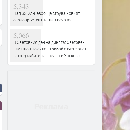
5,343
Фермери поискаха по-високи
По-слаба житна реколта.
изкупни цени за агнешкото
поскъпне ли хляба?
Над 33 млн. евро ще струва новият
околовръстен път на Хасково
5,066
В Световния ден на динята: Световен
шампион по силов трибой отчете ръст
в продажбите на пазара в Хасково