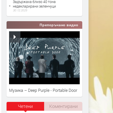
Задържаха близо 40 тона
недекларирани зеленчуци
30.12.2025
Препоръчано видео
Музика – Deep Purple - Portable Door
Четени
Коментирани