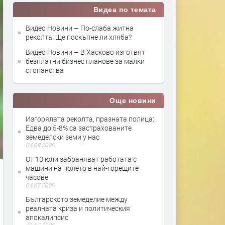
Видеа по темата
Видео Новини – По-слаба житна
реколта. Ще поскъпне ли хляба?
Видео Новини – В Хасково изготвят
безплатни бизнес планове за малки
стопанства
Още новини
Изгорялата реколта, празната полица:
Eдва до 5-8% са застрахованите
земеделски земи у нас
04.08.2026
От 10 юли забраняват работата с
машини на полето в най-горещите
часове
04.07.2026
Българското земеделие между
реалната криза и политическия
апокалипсис