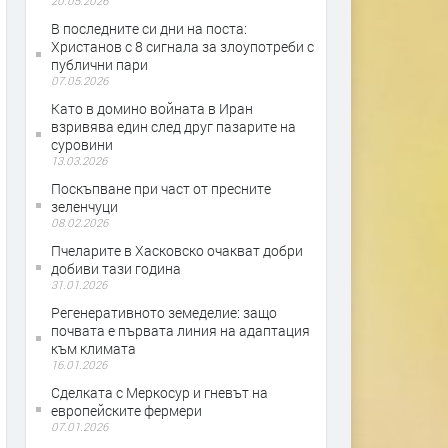
20.05.2026
В последните си дни на поста:
Христанов с 8 сигнала за злоупотреби с
публични пари
07.05.2026
Като в домино войната в Иран
взривява един след друг пазарите на
суровини
13.03.2026
Поскъпване при част от пресните
зеленчуци
08.02.2026
Пчеларите в Хасковско очакват добри
добиви тази година
31.01.2026
Регенеративното земеделие: защо
почвата е първата линия на адаптация
към климата
16.01.2026
Сделката с Меркосур и гневът на
европейските фермери
07.01.2026