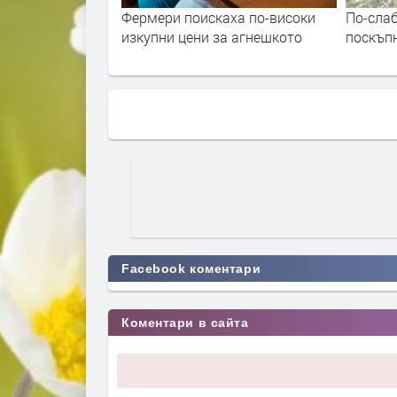
аха по-високи
По-слаба житна реколта. Ще
Дъждът
а агнешкото
поскъпне ли хляба?
градуш
и тикви
Facebook коментари
Коментари в сайта