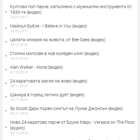
Култово поп парче, изпълнено с музикални инструменти от
1930-те (видео)
14.07.2017
Майкъл Бубле - I Believe in You (видео)
14.02.2017
Цялата илюзия на живота, от Bee Gees (видео)
19.12.2016
Стилни мопсове в нов коледен клип (видео)
16.12.2016
Alan Walker - Alone (видео)
07.12.2016
24-каратовата магия на живо (видео)
28.11.2016
Шакира в горещ латино дует (видео)
25.11.2016
So Good! Дарк първи сингъл на Луиза Джонсън (видео)
09.11.2016
Ново 24-каратово парче от Бруно Марс - Versace on The Floor
(аудио)
04.11.2016