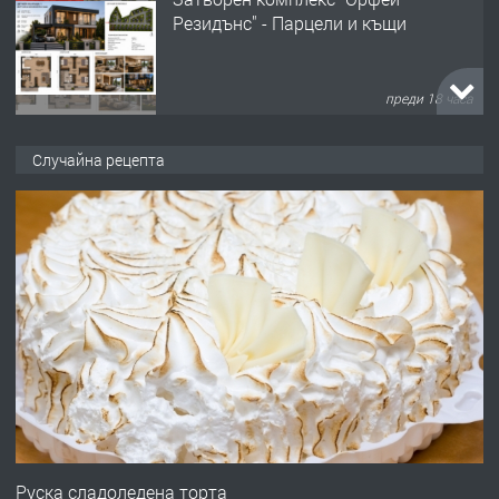
Резидънс" - Парцели и къщи
преди 18 часа
ПРЕДЛАГА
Продавам парцел в кв. Младежки
Случайна рецепта
хълм в Хасково без посредници 0889
537 426
преди 18 часа
ПРЕДЛАГА
Давам обзаведено жилище за жена
без брокери 0889 537 426
преди 18 часа
ПРЕДЛАГА
Под НАЕМ двустаен Орфей
Руска сладоледена торта