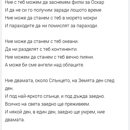
Ние с теб можем да заснемем филм за Оскар
И да не си го получим заради лошото време
Ние може да станем с теб в морето мокри
И параходите да ни помислят за параходи.
Ние може да станем с теб океани.
Да ни разделят с теб континенти.
Ние можем да станем с теб вечно пияни.
А може би сме ангели над облаците.
Ние двамата, около Слънцето, на Земята ден след
ден.
И под най-яркото слънце, и под дъжда заедно.
Всичко на света заедно ще преживеем.
И някой ден, в един ден, заедно ще умрем, ние
двамата.