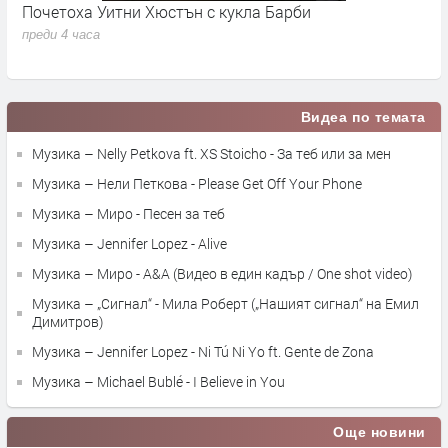
Почетоха Уитни Хюстън с кукла Барби
Н
м
преди 4 часа
п
Видеа по темата
Музика – Nelly Petkova ft. XS Stoicho - За теб или за мен
Музика – Нели Петкова - Please Get Off Your Phone
Музика – Миро - Песен за теб
Музика – Jennifer Lopez - Alive
Музика – Миро - A&A (Видео в един кадър / One shot video)
Музика – „Сигнал“ - Мила Роберт („Нашият сигнал“ на Емил
Димитров)
Музика – Jennifer Lopez - Ni Tú Ni Yo ft. Gente de Zona
Музика – Michael Bublé - I Believe in You
Още новини