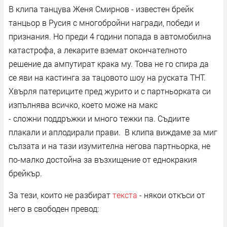
В клипа танцува Женя Смирнов - известен брейк
танцьор в Русия с многобройни награди, победи и
признания. Но преди 4 години попада в автомобилна
катастрофа, а лекарите вземат окончателното
решение да ампутират крака му. Това не го спира да
се яви на кастинга за тацовото шоу на руската ТНТ.
Хвърля патериците пред журито и с партньорката си
изпълнява всичко, което може на макс
- сложни поддръжки и много тежки па. Съдиите
плакали и аплодирали прави. В клипа виждаме за миг
сълзата и на тази изумителна негова партньорка, не
по-малко достойна за възхищение от еднокракия
брейкър.
За тези, които не разбират
текста
- някои откъси от
него в свободен превод: