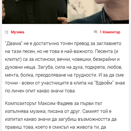
Музика
1 Коментар
"Двама" не е достатъчно точен превод за заглавието
на тази песен, но не това е най-важното. Песента (и
клипът) са за истински, вечни, човешки, безкрайни и
духовни неща. Загуба, сила на духа, подкрепа, любов,
мечта, болка, преодоляване на трудности. И за да сме
точни - всеки от участниците в клипа на "Вдвоём" знае
по личен опит какво значи това.
Композиторът Максим Фадеев за първи път
изпълнява музика, писана от друг. Самият той е
изпитал какво значи да загубиш възможността да
правиш това, което е смисъл на живота ти, да