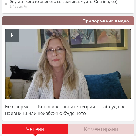
Звукът, когато сърцето се разбива. Чуйте Юна (видео)
01.11.2016
Препоръчано видео
Без формат – Конспиративните теории – заблуда за
наивници или неизбежно бъдещето
Четени
Коментирани