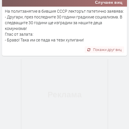
Случаен виц
На политзанятие в бившия СССР лекторът патетично заявява:
- Другари, през последните 30 години градихме социализма. В
следващите 30 години ще изградим за нашите деца
комунизма!
Глас от залата:
- Браво! Така им се пада на тези хулигани!
Покажи друг виц