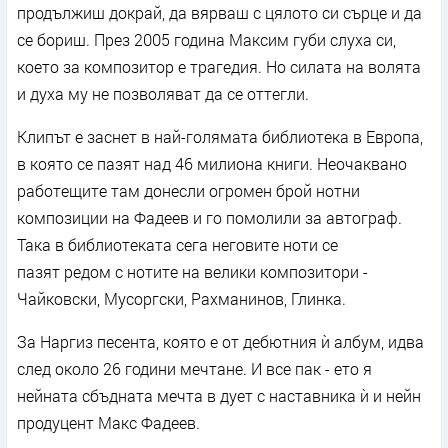
продължиш докрай, да вярваш с цялото си сърце и да
се бориш. През 2005 година Максим губи слуха си,
което за композитор е трагедия. Но силата на волята
и духа му не позволяват да се оттегли.
Клипът е заснет в най-голямата библиотека в Европа,
в която се пазят над 46 милиона книги. Неочаквано
работещите там донесли огромен брой нотни
композиции на Фадеев и го помолили за автограф.
Така в библиотеката сега неговите ноти се
пазят редом с нотите на велики композитори -
Чайковски, Мусоргски, Рахманинов, Глинка.
За Наргиз песента, която е от дебютния ѝ албум, идва
след около 26 години мечтане. И все пак - ето я
нейната сбъдната мечта в дует с наставника ѝ и нейн
продуцент Макс Фадеев.