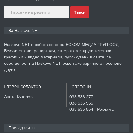
Търси
преди 3 дни
ПРЕДЛАГА
Нов апартамент на ул. Липа до
За Haskovo.NET
Езикова гимназия
Haskovo.NET е собственост на ЕСКОМ МЕДИА ГРУП ООД.
Всички статии, репортажи, интервюта и други текстови,
преди 3 дни
графични и видео материали, публикувани в сайта, са
собственост на Haskovo.NET, освен ако изрично е посочено
ПРЕДЛАГА
🔑 ОБЗАВЕДЕНА ГАРСОНИЕРА ПОД
друго.
НАЕМ В КВ. „ОРФЕЙ“ – ДО
КОМПЛЕКС „ВЕСПРЕМ“, ГР. ХАСКОВО
Главен редактор
Телефони
преди 5 дни
Анета Кутелова
038 536 277
038 536 555
ПРЕДЛАГА
НАПЪЛНО ОБЗАВЕДЕН И
038 536 554 - Реклама
ОБОРУДВАН ТРИСТАЕН
АПАРТАМЕНТ В ЦЕНТЪРА НА ГР.
ХАСКОВО
Последвай ни