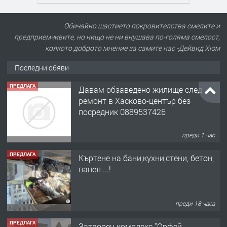
Обичайно щастието покровителства смелите и
предприемчивите, но нищо не ни внушава по-голяма смелост,
колкото доброто мнение за самите нас -Дейвид Хюм
Последни обяви
ПРЕДЛАГА
Давам обзаведено жилище след
ремонт в Хасково-център без
посредник 0889537426
преди 1 час
ПРЕДЛАГА
Къртене на бани,кухни,стени, бетон,
панел ...!
преди 18 часа
ПРЕДЛАГА
Затворен комплекс "Орфей