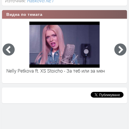
Източник:
Haskovo.NET
Видеа по темата
Nelly Petkova ft. XS Stoicho - За теб или за мен
Н