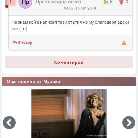
Пр
Превъзходна песен
5
0
1
04:00, 15 сеп 2018
Не знам кой е написал тази статия но му благодаря адски
много :)
Отговор
Коментирай
Още новини от Музика