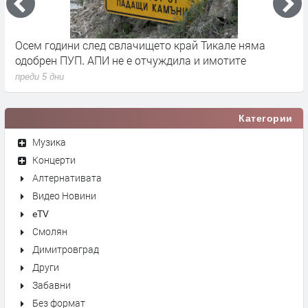
че
Осем години след свлачището край Тикале няма
Т
одобрен ПУП. АПИ не е отчуждила и имотите
с
преди 5 дни
п
Категории
Музика
Концерти
Алтернативата
Видео Новини
eTV
Смолян
Димитровград
Други
Забавни
Без формат