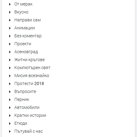
От мерак
Вкусно
Направи сам
Анимации
Без коментар
Проекти
Асеновград
Житни кръгове
Компютърен свят
Мисия всезнайко
Протести 2018
Въпросите
Перник
Автомобили
Кратки истории
Етюди
Пътувай с нас