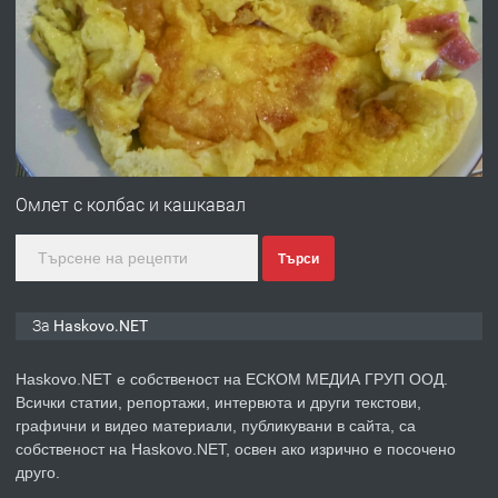
ПРЕДЛАГА
ПРОСТОРЕН ТРИСТАЕН
АПАРТАМЕНТ В НОВА СГРАДА КВ.
КУБА
преди 3 дни
ПРЕДЛАГА
Продавам парцел в гр. Хасково кв.
Хисаря до ток, вода,канализация,
Омлет с колбас и кашкавал
асфалт 0889 537 426
Търси
преди 3 дни
ПРЕДЛАГА
СГЛОБЯВАНЕ НА МЕБЕЛИ.
За Haskovo.NET
Haskovo.NET е собственост на ЕСКОМ МЕДИА ГРУП ООД.
Всички статии, репортажи, интервюта и други текстови,
преди 3 дни
графични и видео материали, публикувани в сайта, са
собственост на Haskovo.NET, освен ако изрично е посочено
ПРЕДЛАГА
№4119 Едностаен обзаведен
друго.
апартамент под наем в кв.