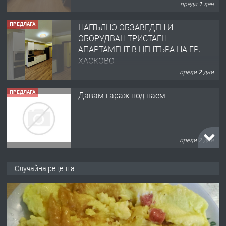
преди 1 ден
ПРЕДЛАГА
НАПЪЛНО ОБЗАВЕДЕН И
ОБОРУДВАН ТРИСТАЕН
АПАРТАМЕНТ В ЦЕНТЪРА НА ГР.
ХАСКОВО
преди 2 дни
ПРЕДЛАГА
Давам гараж под наем
преди 2 дни
ПРЕДЛАГА
№4120 Магазин/Офис под наем в
Случайна рецепта
кв. Любен Каравелов, Хасково-близо
до градската градина!
преди 2 дни