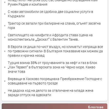
Румен Радев и компания
С нови автомобили се сдобиха две социални услуги в
Кърджали
Трактор се запали при балиране на слама, огънят засегна
гора
Светилището на нимфите и Афродита става сцена на
моноспектакъла „Даскал“ с Валентин Танев.
В Европа се диша по-чист въздух, но климатът изпраща все
по-тревожни сигнали- В България показваме как можем да
правим и крачка назад
Турция взима 33% от проучванията за нефт и газ в блок
„Хан Тервел“ в българската зона на Черно море. Какво
значи това
Вярващи в Хасково посрещнаха Преображение Господне с
освещаване на първото грозде
Не дадоха ход на делото за отвличане на млада жена
заради отпуск на адвокати
Блогове