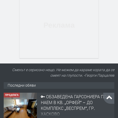
Смехът е сериозно нещо. Не можем да караме хората да се
смеят на глупости. -Георги Парцалев
Последни обяви
ПРЕДЛАГА
🔑 ОБЗАВЕДЕНА ГАРСОНИЕРА ПОД
НАЕМ В КВ. „ОРФЕЙ“ – ДО
КОМПЛЕКС „ВЕСПРЕМ“, ГР.
ХАСКОВО