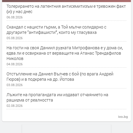
Толерирането на латентния антисемитизъм е тревожен факт
(и) у нас днес
06.08.2026
Скандал с нацисти гърми, а Той мълчи солидарно с
другарите “антифашисти”, които му гласуваха
05.08.2026
На гости на своя Даниил руzката Митрофанова е у дома си,
едва ли е освиркана от верващите на Атанас Трендафилов
Николов
04.08.2026
Отстъпление на Даниел Вълчев с бой (по врага Андрей
Гюров) и в подкрепа на др. Йотова
03.08.2026
Лъжите на пропагандата им издават отчаянието на
рашиzма от реалността
02.08.2026
ivo.bg