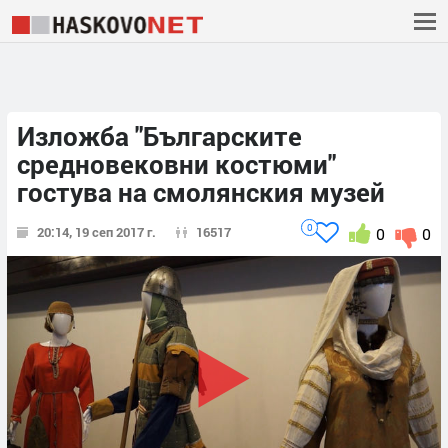
Изложба "Българските
средновековни костюми"
гостува на смолянския музей
0
20:14, 19 сеп 2017 г.
16517
0
0