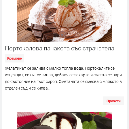
Портокалова панакота със страчатела
Кремове
Желатинът се залива с малко топла вода. Портокалите се
изцеждат, сокът се кипва, добавя се захарта и сместа се вари
до състояние на гъст сироп. Сметаната се смесва с млякото в
отделен съд и се кипва....
Прочети