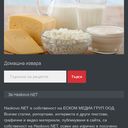
ПРЕДЛАГА
Давам гараж под наем
преди 4 дни
ПРЕДЛАГА
№4120 Магазин/Офис под наем в кв.
Любен Каравелов, Хасково-близо до
Домашна извара
градската градина!
преди 4 дни
Търси
ПРЕДЛАГА
ПРОСТОРЕН ТРИСТАЕН
За Haskovo.NET
АПАРТАМЕНТ В НОВА СГРАДА КВ.
КУБА
Haskovo.NET е собственост на ЕСКОМ МЕДИА ГРУП ООД.
Всички статии, репортажи, интервюта и други текстови,
преди 5 дни
графични и видео материали, публикувани в сайта, са
собственост на Haskovo.NET, освен ако изрично е посочено
ПРЕДЛАГА
Продавам парцел в гр. Хасково кв.