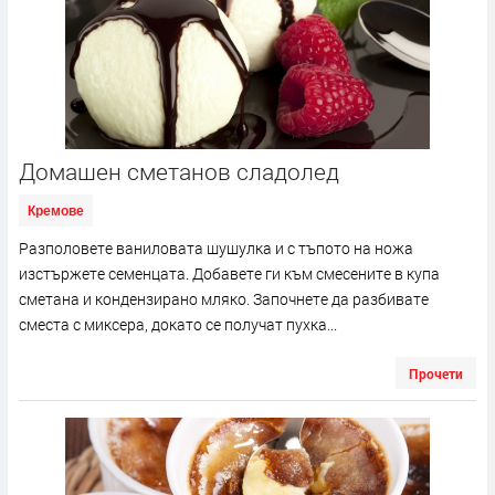
Домашен сметанов сладолед
Кремове
Разполовете ваниловата шушулка и с тъпото на ножа
изстържете семенцата. Добавете ги към смесените в купа
сметана и кондензирано мляко. Започнете да разбивате
сместа с миксера, докато се получат пухка...
Прочети