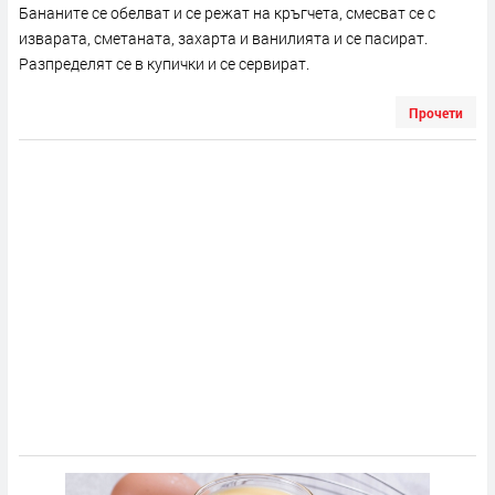
Бананите се обелват и се режат на кръгчета, смесват се с
изварата, сметаната, захарта и ванилията и се пасират.
Разпределят се в купички и се сервират.
Прочети