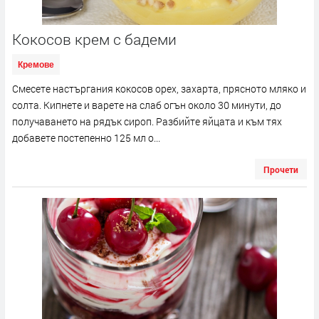
Кокосов крем с бадеми
Кремове
Смесете настъргания кокосов орех, захарта, прясното мляко и
солта. Кипнете и варете на слаб огън около 30 минути, до
получаването на рядък сироп. Разбийте яйцата и към тях
добавете постепенно 125 мл о...
Прочети