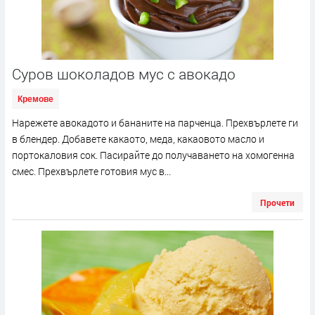
Суров шоколадов мус с авокадо
Кремове
Нарежете авокадото и бананите на парченца. Прехвърлете ги
в блендер. Добавете какаото, меда, какаовото масло и
портокаловия сок. Пасирайте до получаването на хомогенна
смес. Прехвърлете готовия мус в...
Прочети