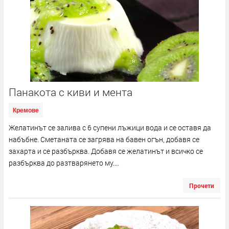
Панакота с киви и мента
Кремове
Желатинът се залива с 6 супени лъжици вода и се оставя да
набъбне. Сметаната се загрява на бавен огън, добавя се
захарта и се разбърква. Добавя се желатинът и всичко се
разбърква до разтварянето му....
Прочети