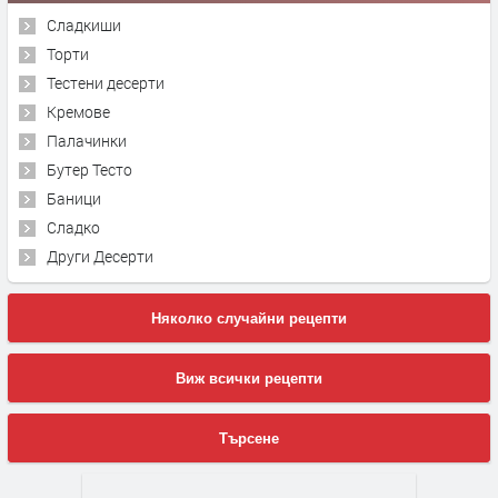
Сладкиши
Торти
Тестени десерти
Кремове
Палачинки
Бутер Тесто
Баници
Сладко
Други Десерти
Няколко случайни рецепти
Виж всички рецепти
Търсене