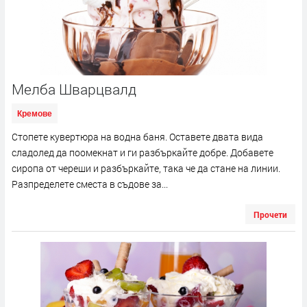
Мелба Шварцвалд
Кремове
Стопете кувертюра на водна баня. Оставете двата вида
сладолед да поомекнат и ги разбъркайте добре. Добавете
сиропа от череши и разбъркайте, така че да стане на линии.
Разпределете сместа в съдове за...
Прочети