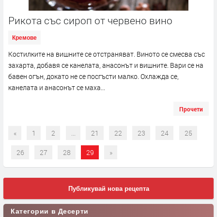
Рикота със сироп от червено вино
Кремове
Костилките на вишните се отстраняват. Виното се смесва със
захарта, добавя се канелата, анасонът и вишните. Вари се на
бавен огън, докато не се посгъсти малко. Охлажда се,
канелата и анасонът се маха...
Прочети
«
1
2
...
21
22
23
24
25
26
27
28
29
»
Публикувай нова рецепта
Категории в Десерти