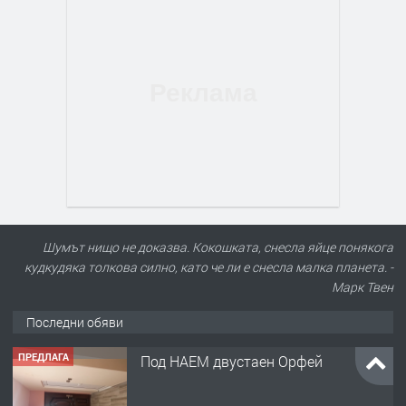
Шумът нищо не доказва. Кокошката, снесла яйце понякога
кудкудяка толкова силно, като че ли е снесла малка планета. -
Марк Твен
Последни обяви
ПРЕДЛАГА
Под НАЕМ двустаен Орфей