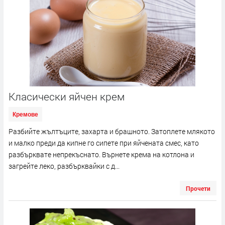
Класически яйчен крем
Кремове
Разбийте жълтъците, захарта и брашното. Затоплете млякото
и малко преди да кипне го сипете при яйчената смес, като
разбърквате непрекъснато. Върнете крема на котлона и
загрейте леко, разбърквайки с д...
Прочети