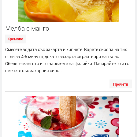
Мелба с манго
Кремове
Смесете водата със захарта и кипнете. Варете сиропа на тих
огън за 4-5 минути, докато захарта се разтвори напълно.
Обелете мангото и го нарежете на филийки. Пасирайте го и го
смесете със захарния сиро...
Прочети