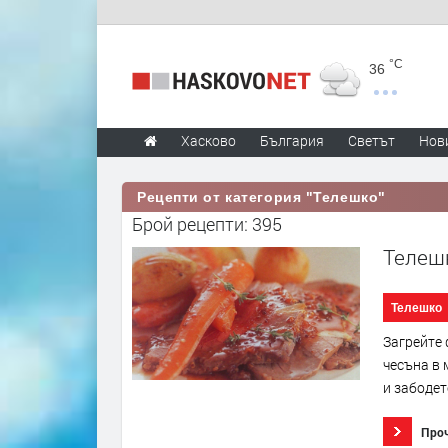
°C
36
Хасково
България
Светът
Нов
Рецепти от категория "Телешко"
Брой рецепти: 395
Телешк
Телешко
Загрейте 
чесъна в 
и забодет
Про