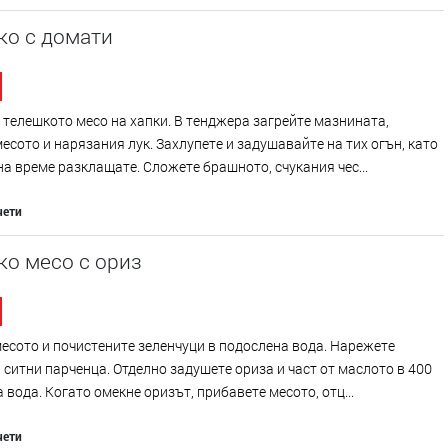
ко с домати
телешкото месо на хапки. В тенджера загрейте мазнината,
есото и нарязания лук. Захлупете и задушавайте на тих огън, като
на време разклащате. Сложете брашното, счукания чес...
чети
ко месо с ориз
есото и почистените зеленчуци в подослена вода. Нарежете
 ситни парченца. Отделно задушете ориза и част от маслото в 400
 вода. Когато омекне оризът, прибавете месото, отц...
чети