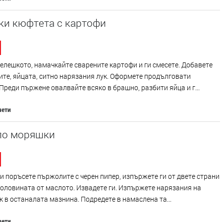
ки кюфтета с картофи
елешкото, намачкайте сварените картофи и ги смесете. Добавете
те, яйцата, ситно нарязания лук. Оформете продълговати
Преди пържене овалвайте всяко в брашно, разбити яйца и г...
чети
по моряшки
и поръсете пържолите с черен пипер, изпържете ги от двете страни
половината от маслото. Извадете ги. Изпържете нарязания на
к в останалата мазнина. Подредете в намаслена та...
чети