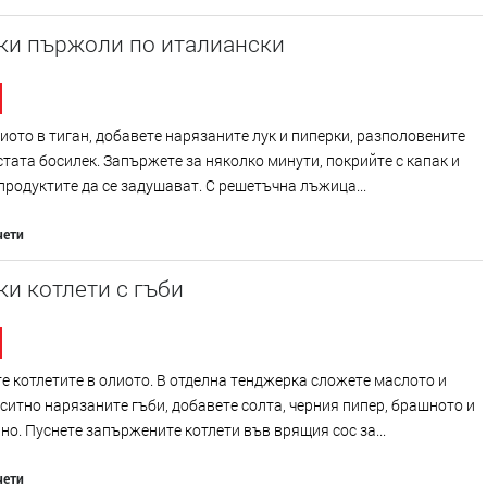
ки пържоли по италиански
иото в тиган, добавете нарязаните лук и пиперки, разполовените
стата босилек. Запържете за няколко минути, покрийте с капак и
продуктите да се задушават. С решетъчна лъжица...
чети
и котлети с гъби
 котлетите в олиото. В отделна тенджерка сложете маслото и
ситно нарязаните гъби, добавете солта, черния пипер, брашното и
но. Пуснете запържените котлети във врящия сос за...
чети