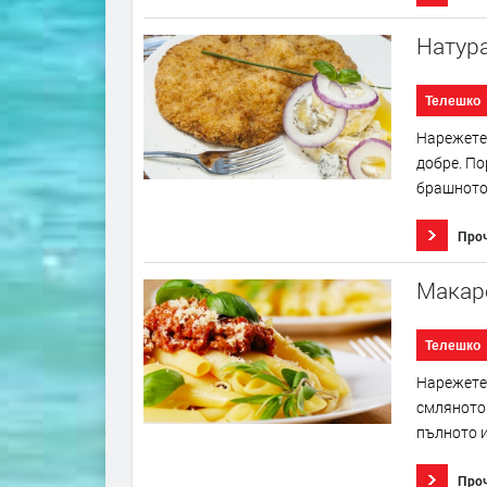
Натур
Телешко
Нарежете 
добре. По
брашното 
Про
Макар
Телешко
Нарежете 
смляното 
пълното и
Про