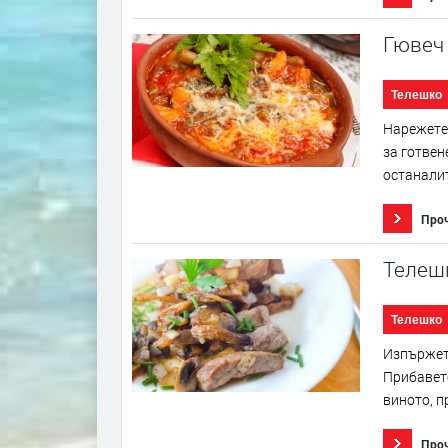
Гювеч 
Телешко
Нарежете 
за готвен
останалит
Про
Телеш
Телешко
Изпържете
Прибавете
виното, п
Про