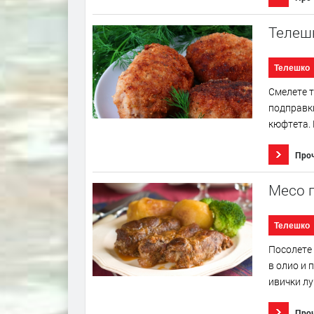
Телеш
Телешко
Смелете т
подправки
кюфтета. 
Про
Месо 
Телешко
Посолете 
в олио и 
ивички лу
Про