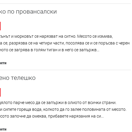
ко по провансалски
сънът и морковът се нарязват на ситно. Месото се измива,
 се, разрязва се на четири части, посолява се и се поръсва с черен
иото се загрява в голям тиган и в него се запържв...
чети
ено телешко
ялото парче месо да се запържи в олиото от всички страни.
и сипете гореща вода, колкото да го залее половината от месото.
сото започне да омеква, прибавете нарязания на си...
чети