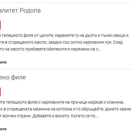
алитет Родопа
 телешкото филе от ципите, нарежете го на дълги и тънки ивици и
те в сгорещеното масло, заедно със ситно нарязания лук. След
о на месото прибавете обелените и нарязани на с...
чети
ено филе
е телешкото филе с нарязаните на пръчици морков и сланина.
о в сгорещената мазнина на котлона и го обръщайте, докато хване
т всички страни. Добавете и виното. Когато се по...
чети