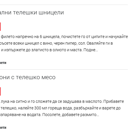
ални телешки шницели
филето напречно на 6 шницела, почистете го от ципите и начукайте
ръсете всеки шницел с вино, черен пипер, сол. Оваляйте ги в
и изпържете до златисто в олиото и маста. Подне...
чети
они с телешко месо
лука на ситно и го сложете да се задушава в маслото. Прибавете
телешко, налейте 300 мл гореща вода, разбъркайте и варете до
зпаряване на водата. Посолете, добавете размито...
чети