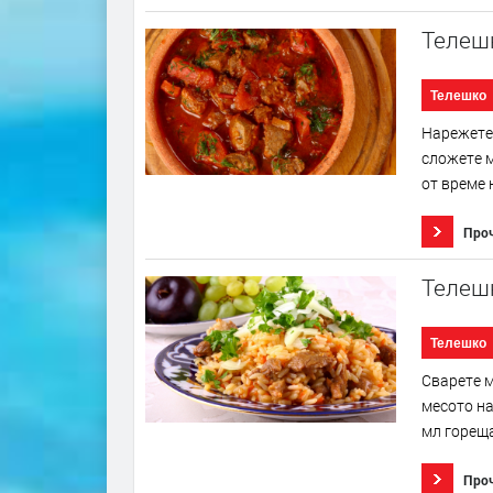
Телеш
Телешко
Нарежете 
сложете м
от време 
Про
Телеш
Телешко
Сварете м
месото на
мл гореща
Про