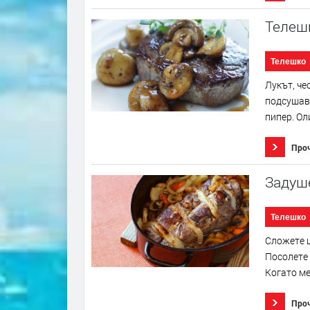
Телеш
Телешко
Лукът, че
подсушава
пипер. Ол
Про
Задуш
Телешко
Сложете ц
Посолете 
Когато ме
Про