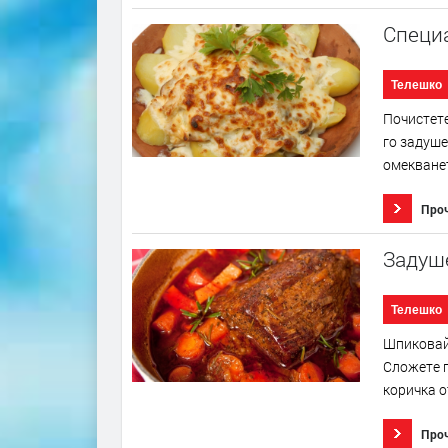
Специ
Телешко
Почистете
го задуше
омекванет
Про
Задуш
Телешко
Шпиковайт
Сложете г
коричка о
Про