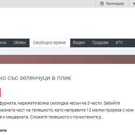
Календар
ини
Обяви
Свободно време
Видео
Градове
eTV
о със зеленчуци в плик
фурната, нарежете всяка скилидка чесън на 3 части. Забийте
мазната част на телешкото, като направите 12 малки прореза с нож
е и мащерката. Сложете телешкото с почистените р...
чети