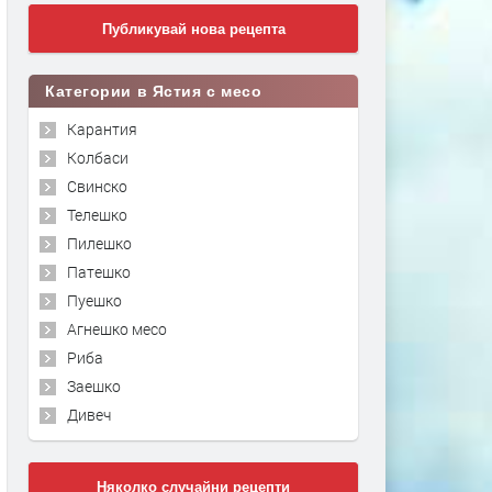
Публикувай нова рецепта
Категории в Ястия с месо
Карантия
Колбаси
Свинско
Телешко
Пилешко
Патешко
Пуешко
Агнешко месо
Риба
Заешко
Дивеч
Няколко случайни рецепти