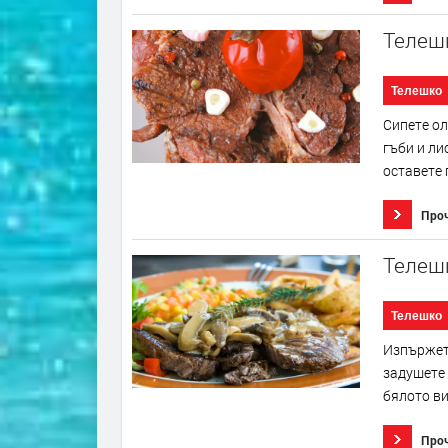
Телеш
Телешко
Сипете ол
гъби и ли
оставете 
Про
Телешк
Телешко
Изпържете
задушете 
бялото ви
Про