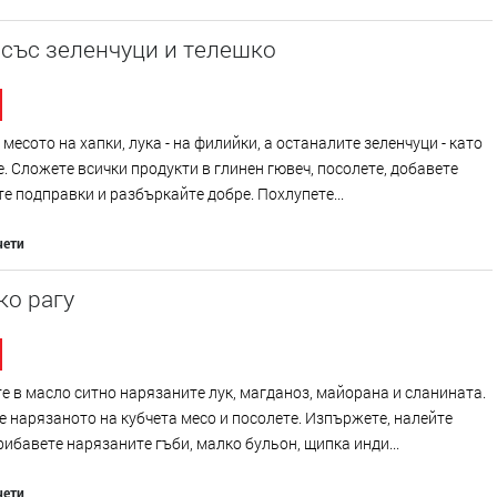
със зеленчуци и телешко
месото на хапки, лука - на филийки, а останалите зеленчуци - като
е. Сложете всички продукти в глинен гювеч, посолете, добавете
е подправки и разбъркайте добре. Похлупете...
чети
ко рагу
 в масло ситно нарязаните лук, магданоз, майорана и сланината.
 нарязаното на кубчета месо и посолете. Изпържете, налейте
рибавете нарязаните гъби, малко бульон, щипка инди...
чети