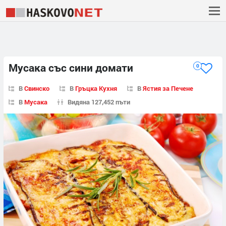
Мусака със сини домати
0
В
Свинско
В
Гръцка Кухня
В
Ястия за Печене
В
Мусака
Видяна 127,452 пъти