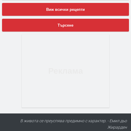
Виж всички рецепти
Търсене
В живота се преуспява предимно с характер. - Емил дьо
Жирарден