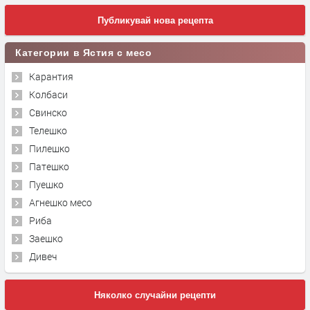
Публикувай нова рецепта
Категории в Ястия с месо
Карантия
Колбаси
Свинско
Телешко
Пилешко
Патешко
Пуешко
Агнешко месо
Риба
Заешко
Дивеч
Няколко случайни рецепти