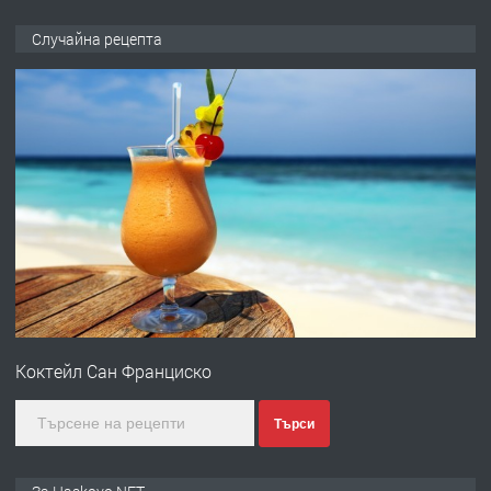
ПРЕДЛАГА
НАПЪЛНО ОБЗАВЕДЕН И
Случайна рецепта
ОБОРУДВАН ТРИСТАЕН
АПАРТАМЕНТ В ЦЕНТЪРА НА ГР.
ХАСКОВО
преди 3 дни
ПРЕДЛАГА
Давам гараж под наем
преди 3 дни
ПРЕДЛАГА
№4120 Магазин/Офис под наем в кв.
Любен Каравелов, Хасково-близо до
Коктейл Сан Франциско
градската градина!
преди 3 дни
Търси
ПРЕДЛАГА
ПРОСТОРЕН ТРИСТАЕН