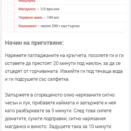
Мащерка
Магданоз
– 1/2 връзка
Червено вино
– 100 мл
Кашкавал
– около 200 г настърган
Начин на приготвяне
Нарежете патладжаните на кръгчета, посолете ги и ги
оста­вете да престоят 20 минути под наклон, за да се
отцедят от горчивината. Измийте ги под течаща вода
и ги подсушете със салфетка.
Запържете в сгорещеното олио нарязаните ситно
чесън и лук, прибавете каймата и запържете и нея
като разбърквате за 5 минути. След това сипете
доматите, сухите подправки, ситно нарязания
магданоз и виното. Задушете така за 10 минути.