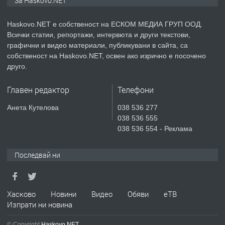
За Haskovo.NET
АПАРТАМЕНТ В НОВА СГРАДА КВ.
КУБА
Haskovo.NET е собственост на ЕСКОМ МЕДИА ГРУП ООД.
Всички статии, репортажи, интервюта и други текстови,
преди 4 дни
графични и видео материали, публикувани в сайта, са
собственост на Haskovo.NET, освен ако изрично е посочено
ПРЕДЛАГА
Продавам парцел в гр. Хасково кв.
друго.
Хисаря до ток, вода,канализация,
асфалт 0889 537 426
Главен редактор
Телефони
преди 4 дни
Анета Кутелова
038 536 277
038 536 555
ПРЕДЛАГА
СГЛОБЯВАНЕ НА МЕБЕЛИ.
038 536 554 - Реклама
Последвай ни
преди 4 дни
ПРЕДЛАГА
Хасково
Новини
Видео
Обяви
еТВ
№4119 Едностаен обзаведен
Изпрати ни новина
апартамент под наем в кв.
Училищни, гр. Хасково.
© Copyright
Haskovo.NET