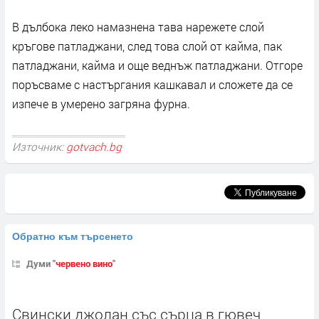
В дълбока леко намазнена тава нарежете слой
кръгове патладжани, след това слой от кайма, пак
патладжани, кайма и още веднъж патладжани. Отгоре
по­ръсваме с настъргания кашкавал и сложете да се
изпече в умерено загряна фурна.
Източник:
gotvach.bg
Обратно към търсенето
Думи "
червено вино
"
Свински джолан със сърца в гювеч