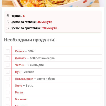
Порции:
6
Време за готвене:
45 минути
Време за приготвяне:
20 минути
Необходими продукти
Кайма
– 600 г
Домати
– 600 г от консерва
Чесън
– 6 скилидки
Лук
– 2 глави
Патладжа­ни
– около 4 броя
Олио
– 3 с.л.
Риган
Босилек