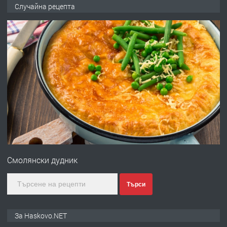
НАПЪЛНО ОБЗАВЕДЕН И
Случайна рецепта
ОБОРУДВАН ТРИСТАЕН
АПАРТАМЕНТ В ЦЕНТЪРА НА ГР.
ХАСКОВО
преди 3 дни
ПРЕДЛАГА
Давам гараж под наем
преди 3 дни
ПРЕДЛАГА
№4120 Магазин/Офис под наем в кв.
Любен Каравелов, Хасково-близо до
Смолянски дудник
градската градина!
преди 3 дни
Търси
ПРЕДЛАГА
ПРОСТОРЕН ТРИСТАЕН
За Haskovo.NET
АПАРТАМЕНТ В НОВА СГРАДА КВ.