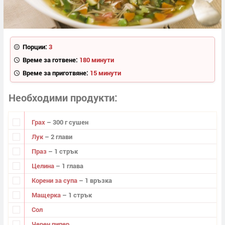
Порции:
3
Време за готвене:
180 минути
Време за приготвяне:
15 минути
Необходими продукти
Грах
– 300 г сушен
Лук
– 2 глави
Праз
– 1 стрък
Целина
– 1 глава
Корени за супа
– 1 връзка
Мащерка
– 1 стрък
Сол
Черен пипер