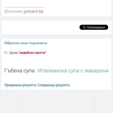
Източник:
gotvach.bg
Обратно към търсенето
Думи "
индийско орехче
"
Гъбена супа
Италианска супа с макарони
Предишна рецепта
Следваща рецепта