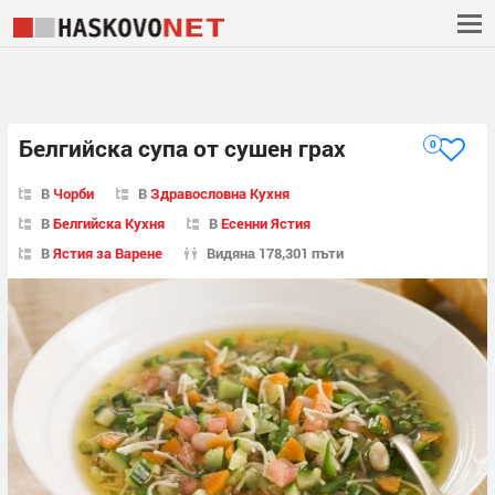
Белгийска супа от сушен грах
0
В
Чорби
В
Здравословна Кухня
В
Белгийска Кухня
В
Есенни Ястия
В
Ястия за Варене
Видяна 178,301 пъти