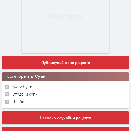
Публикувай нова рецепта
Категории в Супи
Крем Супи
Студени супи
Чорби
Няколко случайни рецепти