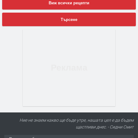
Виж всички рецепти
Търсене
Ние не знаем какво ще бъде утре, нашата цел е да бъдем
щастливи днес. - Сидни Смит