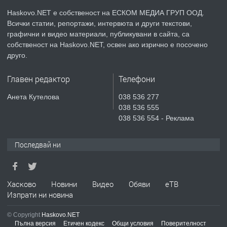
КУБА
Haskovo.NET е собственост на ЕСКОМ МЕДИА ГРУП ООД.
Всички статии, репортажи, интервюта и други текстови,
преди 4 дни
графични и видео материали, публикувани в сайта, са
собственост на Haskovo.NET, освен ако изрично е посочено
ПРЕДЛАГА
Продавам парцел в гр. Хасково кв.
друго.
Хисаря до ток, вода,канализация,
асфалт 0889 537 426
Главен редактор
Телефони
преди 4 дни
Анета Кутелова
038 536 277
038 536 555
ПРЕДЛАГА
СГЛОБЯВАНЕ НА МЕБЕЛИ.
038 536 554 - Реклама
Последвай ни
преди 4 дни
ПРЕДЛАГА
Хасково
Новини
Видео
Обяви
еТВ
№4119 Едностаен обзаведен
Изпрати ни новина
апартамент под наем в кв.
Училищни, гр. Хасково.
© Copyright
Haskovo.NET
Пълна версия
Етичен кодекс
Общи условия
Поверителност