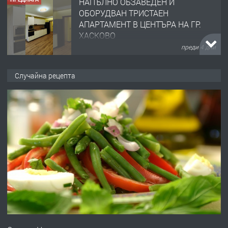
НАПЪЛНО ОБЗАВЕДЕН И
ОБОРУДВАН ТРИСТАЕН
АПАРТАМЕНТ В ЦЕНТЪРА НА ГР.
ХАСКОВО
преди 4 дни
ПРЕДЛАГА
Давам гараж под наем
Случайна рецепта
преди 4 дни
ПРЕДЛАГА
№4120 Магазин/Офис под наем в кв.
Любен Каравелов, Хасково-близо до
градската градина!
преди 5 дни
ПРЕДЛАГА
ПРОСТОРЕН ТРИСТАЕН
АПАРТАМЕНТ В НОВА СГРАДА КВ.