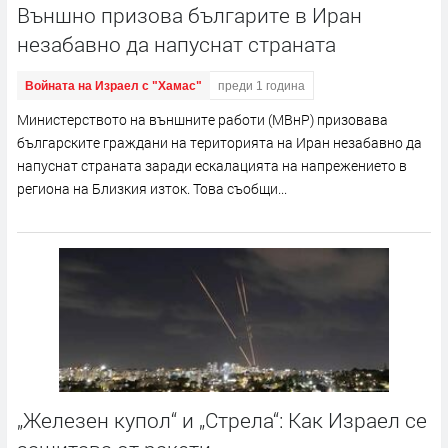
Външно призова българите в Иран
незабавно да напуснат страната
Войната на Израел с "Хамас"
преди 1 година
Министерството на външните работи (МВнР) призовава
българските граждани на територията на Иран незабавно да
напуснат страната заради ескалацията на напрежението в
региона на Близкия изток. Това съобщи...
„Железен купол“ и „Стрела“: Как Израел се