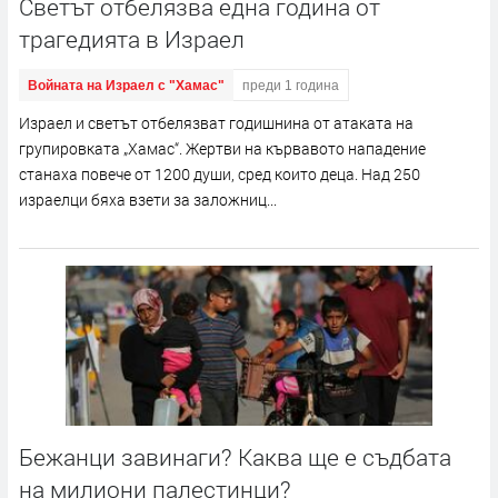
Светът отбелязва една година от
трагедията в Израел
Войната на Израел с "Хамас"
преди 1 година
Израел и светът отбелязват годишнина от атаката на
групировката „Хамас“. Жертви на кървавото нападение
станаха повече от 1200 души, сред които деца. Над 250
израелци бяха взети за заложниц...
Бежанци завинаги? Каква ще е съдбата
на милиони палестинци?