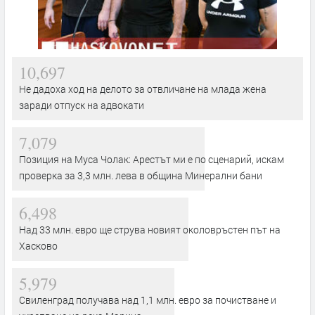
10,697
Не дадоха ход на делото за отвличане на млада жена
заради отпуск на адвокати
7,079
Позиция на Муса Чолак: Арестът ми е по сценарий, искам
проверка за 3,3 млн. лева в община Минерални бани
6,498
Над 33 млн. евро ще струва новият околовръстен път на
Хасково
5,979
Свиленград получава над 1,1 млн. евро за почистване и