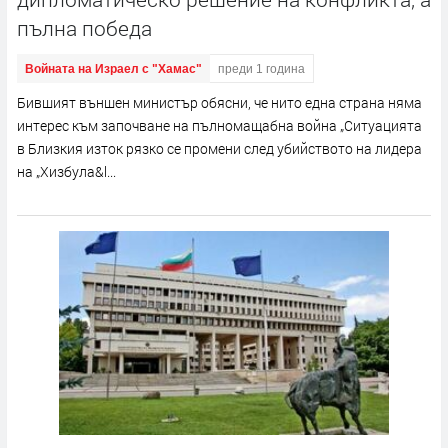
пълна победа
Войната на Израел с "Хамас"
преди 1 година
Бившият външен министър обясни, че нито една страна няма
интерес към започване на пълномащабна война „Ситуацията
в Близкия изток рязко се промени след убийството на лидера
на „Хизбула&l...