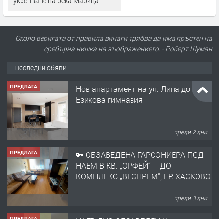
укрепване на река Марица
Около веригата от правила винаги трябва да има пръстен на
сребърна нишка на въображението. - Роберт Шуман
Последни обяви
ПРЕДЛАГА
Нов апартамент на ул. Липа до
Езикова гимназия
преди 2 дни
ПРЕДЛАГА
🔑 ОБЗАВЕДЕНА ГАРСОНИЕРА ПОД
НАЕМ В КВ. „ОРФЕЙ“ – ДО
КОМПЛЕКС „ВЕСПРЕМ“, ГР. ХАСКОВО
преди 3 дни
ПРЕДЛАГА