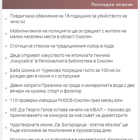
Последни новини
Повдигнаха обвинение на 18-годишния за убийството на
чичо си
Мобилни екипи на полицията ще се срещнат с жители на
малки населени места в област Смолян
Стотици се стекоха на традиционния събор в Арда
Деца откриват изкуството на японската техника
„Кинусайга“ в Регионалната библиотека в Смолян
Баба Шинка от Чуреково посрещна гости за 100-ия си
рожден ден в носия и с остроумие
Девин изпрати Празника на града и минералната вода с две
вечери на музика, спорт и фолклор
110 проверки извърши РИОСВ-Смолян през месец юли
МЗ: Д-р Георги Гелов остава начело на МБАЛ – Хасково до
приключването на конкурса за нов съвет на директорите
Чудотворната икона „Св. Богородица - златна ябълка” ще
бъде изложена за поклонение в Крумовград днес
90-годишен мъж от Кобиляне е в неизвестност, близките му