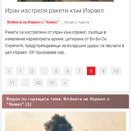
Иран изстреля ракети към Израел
Войната на Израел с "Хамас"
преди 1 година
Ракети са изстреляни от Иран към Израел, съобщи в
изявление израелската армия, цитирана от Би Би Си.
Сирените, предупреждаващи за въздушни удари, са звучали в
цял Израел. IDF призовава изр...
«
1
2
...
5
6
7
8
9
10
11
...
20
21
»
Видеа по горещата тема: Войната на Израел с
"Хамас" (1)