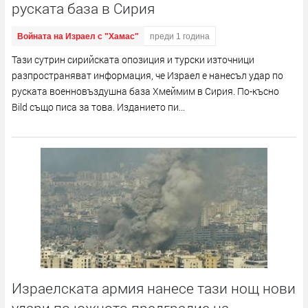
руската база в Сирия
Войната на Израел с "Хамас"
преди 1 година
Тази сутрин сирийската опозиция и турски източници
разпространяват информация, че Израел е нанесъл удар по
руската военновъздушна база Хмеймим в Сирия. По-късно
Bild също писа за това. Изданието пи...
Израелската армия нанесе тази нощ нови
удари по южното предградие на