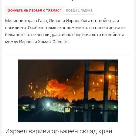
Войната на Израел с "Хамас"
преди 1 година
Милиони хора в Газа, Ливан и Израел бягат от войната и
насилието. Особено тежко е положението на палестинските
бежанци - то се влоши драстично след началото на войната
между Израел и Хамас. След те...
Израел взриви оръжеен склад край