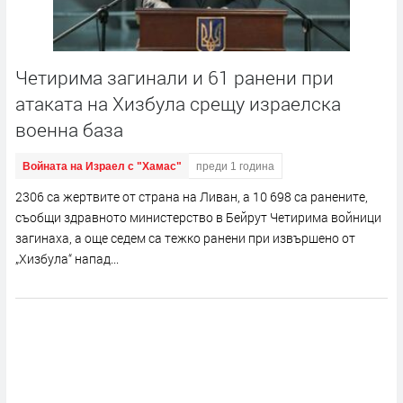
Четирима загинали и 61 ранени при
атаката на Хизбула срещу израелска
военна база
Войната на Израел с "Хамас"
преди 1 година
2306 са жертвите от страна на Ливан, а 10 698 са ранените,
съобщи здравното министерство в Бейрут Четирима войници
загинаха, а още седем са тежко ранени при извършено от
„Хизбула“ напад...