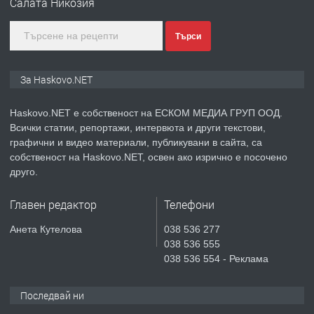
Салата Никозия
КУБА
преди 5 дни
Търси
ПРЕДЛАГА
Продавам парцел в гр. Хасково кв.
За Haskovo.NET
Хисаря до ток, вода,канализация,
асфалт 0889 537 426
Haskovo.NET е собственост на ЕСКОМ МЕДИА ГРУП ООД.
Всички статии, репортажи, интервюта и други текстови,
преди 5 дни
графични и видео материали, публикувани в сайта, са
собственост на Haskovo.NET, освен ако изрично е посочено
ПРЕДЛАГА
СГЛОБЯВАНЕ НА МЕБЕЛИ.
друго.
Главен редактор
Телефони
преди 5 дни
Анета Кутелова
038 536 277
038 536 555
ПРЕДЛАГА
№4119 Едностаен обзаведен
038 536 554 - Реклама
апартамент под наем в кв.
Училищни, гр. Хасково.
Последвай ни