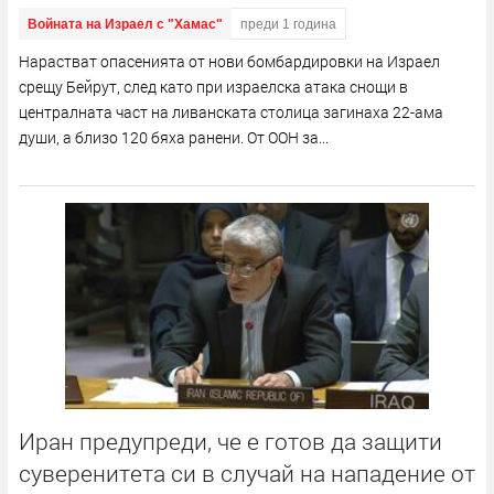
Войната на Израел с "Хамас"
преди 1 година
Нарастват опасенията от нови бомбардировки на Израел
срещу Бейрут, след като при израелска атака снощи в
централната част на ливанската столица загинаха 22-ама
души, а близо 120 бяха ранени. От ООН за...
Иран предупреди, че е готов да защити
суверенитета си в случай на нападение от