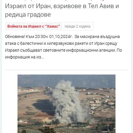
Израел от Иран, взривове в Тел Авив и
редица градове
Войната на Израел с "Хамас"
преди 1 година
Обновена! Към 20:30ч. 01,10,2024г. За масирана въздушна
атака с балестични и хиперзвукови ракети от Иран срещу
Израел съобщават световните информационни агенции. По
информация на из...