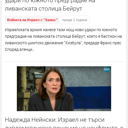
ливанската столица Бейрут
Войната на Израел с "Хамас"
преди 1 година
Израелската армия нанесе тази нощ нови удари по южното
предградие на ливанската столица Бейрут, което е бастион на
ливанското шиитско движение "Хизбула", предаде Франс прес.
Според агенци...
Надежда Нейнски: Израел не търси
дипломатическо решение на конфликта, а