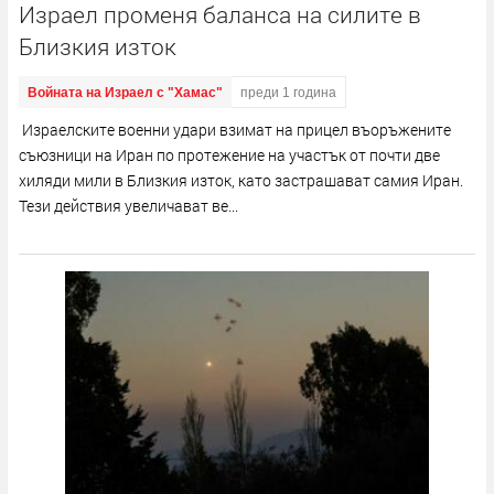
Израел променя баланса на силите в
Близкия изток
Войната на Израел с "Хамас"
преди 1 година
Израелските военни удари взимат на прицел въоръжените
съюзници на Иран по протежение на участък от почти две
хиляди мили в Близкия изток, като застрашават самия Иран.
Тези действия увеличават ве...