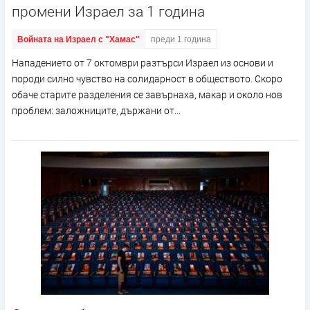
промени Израел за 1 година
Войната на Израел с "Хамас"
преди 1 година
Нападението от 7 октомври разтърси Израел из основи и
породи силно чувство на солидарност в обществото. Скоро
обаче старите разделения се завърнаха, макар и около нов
проблем: заложниците, държани от...