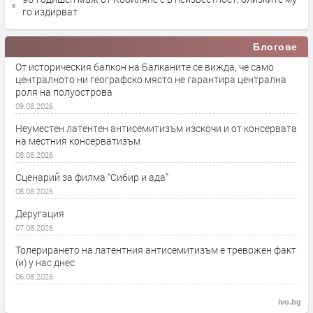
го издирват
Блогове
От историческия балкон на Балканите се вижда, че само
централното ни географско място не гарантира централна
роля на полуострова
09.08.2026
Неуместен латентен антисемитизъм изскочи и от консервата
на местния консерватизъм
08.08.2026
Сценарий за филма “Сибир и ада”
08.08.2026
Деругация
07.08.2026
Толерирането на латентния антисемитизъм е тревожен факт
(и) у нас днес
06.08.2026
ivo.bg