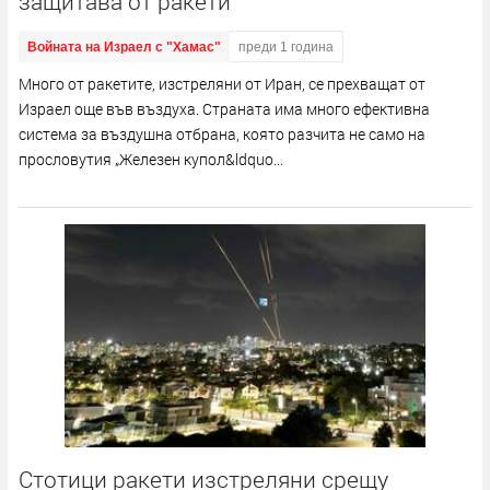
защитава от ракети
Войната на Израел с "Хамас"
преди 1 година
Много от ракетите, изстреляни от Иран, се прехващат от
Израел още във въздуха. Страната има много ефективна
система за въздушна отбрана, която разчита не само на
прословутия „Железен купол&ldquo...
Стотици ракети изстреляни срещу