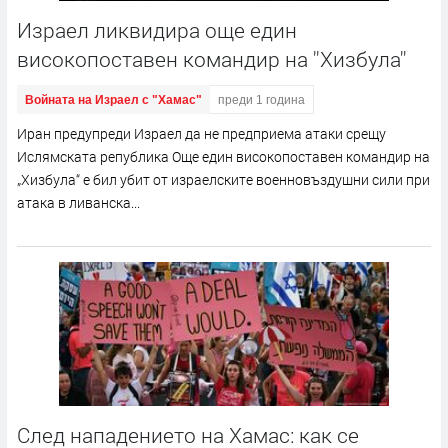
Израел ликвидира още един
високопоставен командир на ''Хизбула''
Войната на Израел с "Хамас"
преди 1 година
Иран предупреди Израел да не предприема атаки срещу
Ислямската република Още един високопоставен командир на
„Хизбула“ е бил убит от израелските военновъздушни сили при
атака в ливанска...
След нападението на Хамас: как се