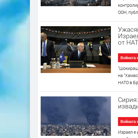
контролир
ООН, публи
Ужасяв
Израел
от НА
Войната 
"Шокиращ"
на "Хамас
НАТО в Бр
Сирия:
извади
Войната 
Израел е 