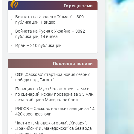
Горещи теми
Войната на Израел с "Хамас"
– 309
публикации, 1 видео
Войната на Русия с Украйна
– 3892
публикации, 14 видеа
Иран
– 210 публикации
Последни новини
ОФК „Хасково“ стартира новия сезон с
победа над „Гигант“
Позиция на Муса Чолак: Арестът ми е
по сценарий, искам проверка за 3,3 млн.
лева в община Минерални бани
РИОСВ – Хасково наложи санкции за 14
420 евро през юли
Части от „Младежки хълм“, „Хисаря“,
„Тракийски“ и „Македонски“ са без вода
заради авария