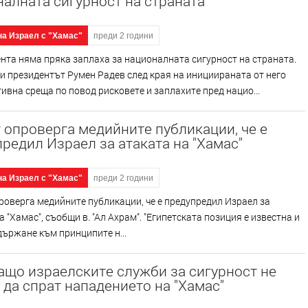
алната сигурност на страната
на Израел с "Хамас"
преди 2 години
та няма пряка заплаха за националната сигурност на страната.
и президентът Румен Радев след края на инициираната от него
ивна среща по повод рисковете и заплахите пред нацио...
 опроверга медийните публикации, че е
редил Израел за атаката на "Хамас"
на Израел с "Хамас"
преди 2 години
роверга медийните публикации, че е предупредил Израел за
а "Хамас", съобщи в. "Ал Ахрам". "Египетската позиция е известна и
държане към принципите н...
ащо израелските служби за сигурност не
 да спрат нападението на "Хамас"