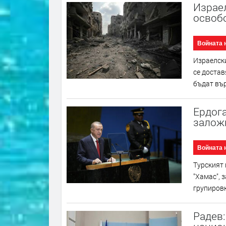
Израел
освоб
Войната 
Израелски
се достав
бъдат върн
Ердога
залож
Войната 
Турският 
"Хамас", 
групировк
Радев: