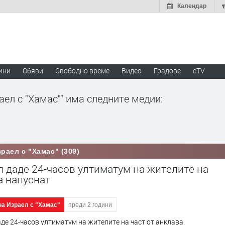
Календар
ини
Обяви
Свободно време
Видео
Градове
eTV
ел с "Хамас"“ има следните медии:
раел с "Хамас" (309)
 даде 24-часов ултиматум на жителите на
а напуснат
на Израел с "Хамас"
преди 2 години
де 24-часов ултиматум на жителите на част от анклава,