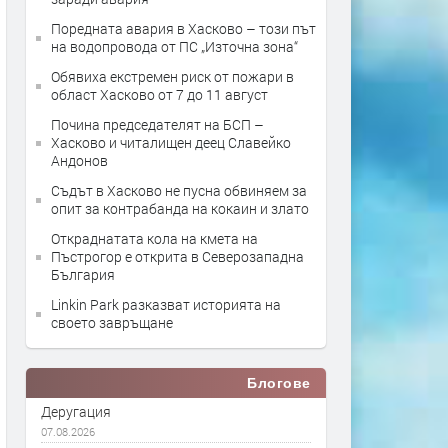
Поредната авария в Хасково – този път
на водопровода от ПС „Източна зона“
Обявиха екстремен риск от пожари в
област Хасково от 7 до 11 август
Почина председателят на БСП –
Хасково и читалищен деец Славейко
Андонов
Съдът в Хасково не пусна обвиняем за
опит за контрабанда на кокаин и злато
Откраднатата кола на кмета на
Пъстрогор е открита в Северозападна
България
Linkin Park разказват историята на
своето завръщане
Блогове
Деругация
07.08.2026