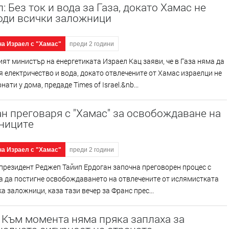
: Без ток и вода за Газа, докато Хамас не
оди всички заложници
на Израел с "Хамас"
преди 2 години
ят министър на енергетиката Израел Кац заяви, че в Газа няма да
я електричество и вода, докато отвлечените от Хамас израелци не
ати у дома, предаде Times of Israel.&nb...
н преговаря с "Хамас" за освобождаване на
ниците
на Израел с "Хамас"
преди 2 години
президент Реджеп Тайип Ердоган започна преговорен процес с
за да постигне освобождаването на отвлечените от ислямистката
а заложници, каза тази вечер за Франс прес...
 Към момента няма пряка заплаха за