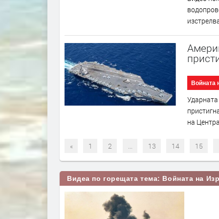
водопрово
изстрелва
Амери
присти
Войната 
Ударната 
пристигна
на Центра
«
1
2
...
13
14
15
Видеа по горещата тема: Войната на Изр