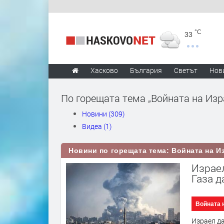
°C
33
Хасково
България
Светът
Нов
По горещата тема „Войната на Изра
Новини (309)
Видеа (1)
Новини по горещата тема: Войната на Из
Израел
Газа д
Войната 
Израел да