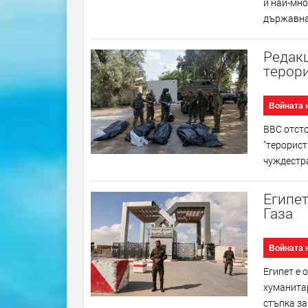
и най-мно
държавна 
Редакц
терор
Войната 
BBC отсто
"терорист
чуждестра
Египет
Газа
Войната 
Египет е 
хуманитар
стъпка за