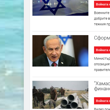
Войната 
Военните 
добрите в
тежкия пр
Сформ
Войната 
Министър
опозиция
правителс
"Хамас
финан
Войната 
Видео пок