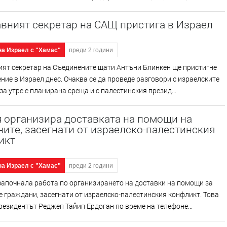
вният секретар на САЩ пристига в Израел
на Израел с "Хамас"
преди 2 години
ят секретар на Съединените щати Антъни Блинкен ще пристигне
ние в Израел днес. Очаква се да проведе разговори с израелските
 за утре е планирана среща и с палестинския презид...
 организира доставката на помощи на
ите, засегнати от израелско-палестинския
икт
на Израел с "Хамас"
преди 2 години
започнала работа по организирането на доставки на помощи за
 граждани, засегнати от израелско-палестинския конфликт. Това
езидентът Реджеп Тайип Ердоган по време на телефоне...