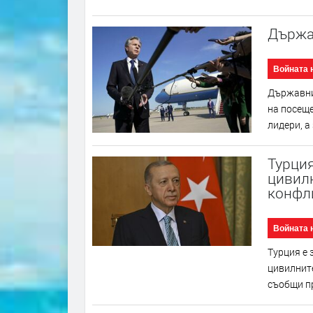
Държа
Войната 
Държавни
на посеще
лидери, а
Турция
цивилн
конфл
Войната 
Турция е 
цивилните
съобщи пр