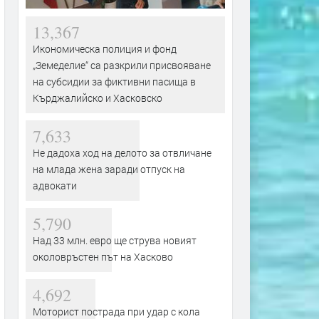
13,367
Икономическа полиция и фонд
„Земеделие“ са разкрили присвояване
на субсидии за фиктивни пасища в
Кърджалийско и Хасковско
7,633
Не дадоха ход на делото за отвличане
на млада жена заради отпуск на
адвокати
5,790
Над 33 млн. евро ще струва новият
околовръстен път на Хасково
4,692
Моторист пострада при удар с кола