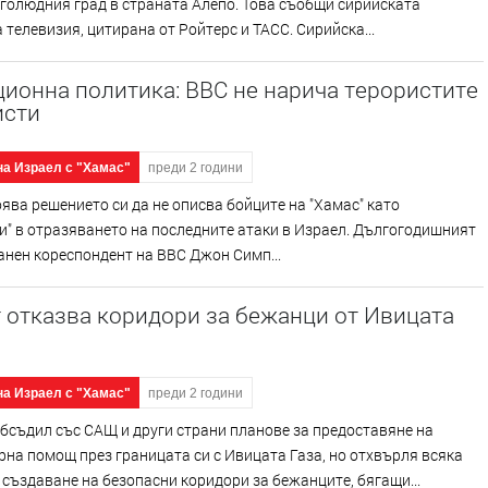
голюдния град в страната Алепо. Това съобщи сирийската
телевизия, цитирана от Ройтерс и ТАСС. Сирийска...
ионна политика: BBC не нарича терористите
исти
на Израел с "Хамас"
преди 2 години
ява решението си да не описва бойците на "Хамас" като
и" в отразяването на последните атаки в Израел. Дългогодишният
нен кореспондент на BBC Джон Симп...
 отказва коридори за бежанци от Ивицата
на Израел с "Хамас"
преди 2 години
обсъдил със САЩ и други страни планове за предоставяне на
на помощ през границата си с Ивицата Газа, но отхвърля всяка
 създаване на безопасни коридори за бежанците, бягащи...