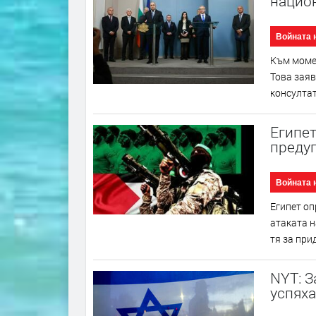
национ
Войната 
Към момен
Това заяв
консултат
Египет
предуп
Войната 
Египет оп
атаката н
тя за при
NYT: З
успяха