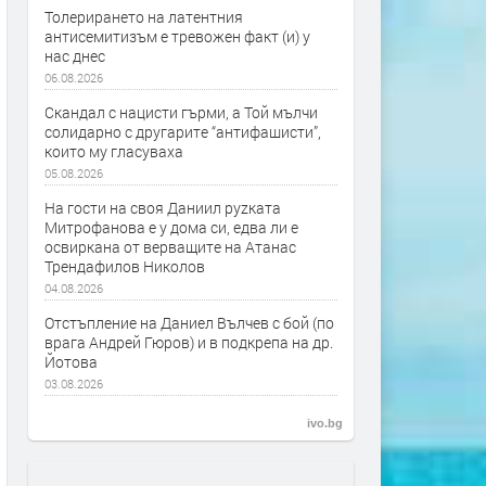
Толерирането на латентния
антисемитизъм е тревожен факт (и) у
нас днес
06.08.2026
Скандал с нацисти гърми, а Той мълчи
солидарно с другарите “антифашисти”,
които му гласуваха
05.08.2026
На гости на своя Даниил руzката
Митрофанова е у дома си, едва ли е
освиркана от верващите на Атанас
Трендафилов Николов
04.08.2026
Отстъпление на Даниел Вълчев с бой (по
врага Андрей Гюров) и в подкрепа на др.
Йотова
03.08.2026
ivo.bg