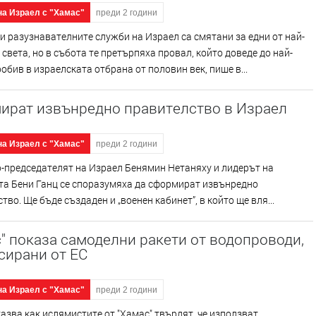
на Израел с "Хамас"
преди 2 години
и разузнавателните служби на Израел са смятани за едни от най-
 света, но в събота те претърпяха провал, който доведе до най-
обив в израелската отбрана от половин век, пише в...
ират извънредно правителство в Израел
на Израел с "Хамас"
преди 2 години
-председателят на Израел Бенямин Нетаняху и лидерът на
та Бени Ганц се споразумяха да сформират извънредно
тво. Ще бъде създаден и „военен кабинет”, в който ще вля...
" показа самоделни ракети от водопроводи,
сирани от ЕС
на Израел с "Хамас"
преди 2 години
азва как ислямистите от "Хамас" твърдят, че използват