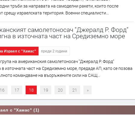
дни тръби за направата на самоделни ракети, които после
т срещу израелската територия. Военни специалисти...
канският самолетоносач "Джералд Р. Форд"
гна в източната част на Средиземно море
на Израел с "Хамас"
преди 2 години
група на американския самолетоносач "Джералд Р. Форд"
 в източната част на Средиземно море, предаде АП, като се позова
лното командване на въоръжените сили на САЩ...
16
17
18
19
20
21
»
аел с "Хамас" (1)