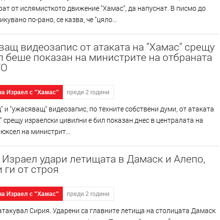
ат от ислямисткото движение "Хамас", да напуснат. В писмо до
кувано по-рано, се казва, че "цяло...
ащ видеозапис от атаката на "Хамас" срещу
 беше показан на министрите на отбраната
ТО
на Израел с "Хамас"
преди 2 години
 и "ужасяващ" видеозапис, по техните собствени думи, от атаката
" срещу израелски цивилни е бил показан днес в централата на
юксел на министрит...
 Израел удари летищата в Дамаск и Алепо,
 ги от строя
на Израел с "Хамас"
преди 2 години
атакувал Сирия. Ударени са главните летища на столицата Дамаск