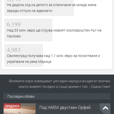
Не дадоха ход на делото за отвличане на млада жена
заради отпуск на адвокати
6,199
Над 33 млн. евро ще струва новият околовръстен път на
Хасково
4,983
Свиленград получава над 1,1 млн. евро за почистване и
укрепване на река Марица
Великите хора освещават цял един народ и въздигат всички,
които живеят по едно и също време с тях. - Сидни Смит
Последни обяви
ПРЕДЛАГА
Под НАЕМ двустаен Орфей