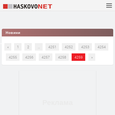
Новини
«
1
2
...
4251
4252
4253
4254
4255
4256
4257
4258
4259
»