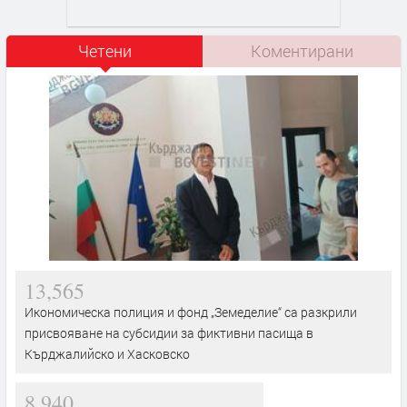
Четени
Коментирани
13,565
Икономическа полиция и фонд „Земеделие“ са разкрили
присвояване на субсидии за фиктивни пасища в
Кърджалийско и Хасковско
8,940