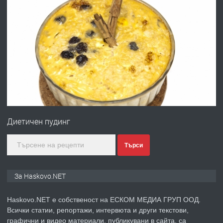
преди 3 дни
ПРЕДЛАГА
Давам гараж под наем
преди 3 дни
ПРЕДЛАГА
№4120 Магазин/Офис под наем в кв.
Любен Каравелов, Хасково-близо до
Диетичен пудинг
градската градина!
преди 3 дни
Търси
ПРЕДЛАГА
ПРОСТОРЕН ТРИСТАЕН
За Haskovo.NET
АПАРТАМЕНТ В НОВА СГРАДА КВ.
КУБА
Haskovo.NET е собственост на ЕСКОМ МЕДИА ГРУП ООД.
Всички статии, репортажи, интервюта и други текстови,
преди 4 дни
графични и видео материали, публикувани в сайта, са