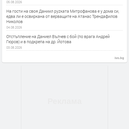
05.08.2026
На гости на своя Даниил руzката Митрофанова е у дома си,
едва ли е освиркана от верващите на Атанас Трендафилов
Николов
04.08.2026
Отстъпление на Даниел Вълчев с бой (по врага Андрей
Гюров) и в подкрепа на др. Йотова
03.08.2026
ivo.bg