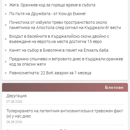
Жега: Оранжев код за горещо време в събота
По пътя на Дружбата - от Ком до Емине!
Почистиха от избуели треви пространството около
паметника на Апостола след сигнал на Кърджали бг вести
Входът в басейните в Кърджалийско скочи двойно с
въвеждане на еврото,на места достигна 15 евро
Канят на събор в Биволяне в памет на Елмалъ баба
Предимно слънчево и ветровито днес в Кърджали,оранжев
код за опасни жеги
Равносметката: 22 ВиК аварии за 1 месеца
Блогове
Деругация
07.08.2026
Толерирането на латентния антисемитизъм е тревожен факт
(и) у нас днес
06.08.2026