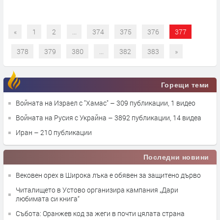
«
1
2
...
374
375
376
377
378
379
380
...
382
383
»
Горещи теми
Войната на Израел с "Хамас"
– 309 публикации, 1 видео
Войната на Русия с Украйна
– 3892 публикации, 14 видеа
Иран
– 210 публикации
Последни новини
Вековен орех в Широка лъка е обявен за защитено дърво
Читалището в Устово организира кампания „Дари
любимата си книга“
Събота: Оранжев код за жеги в почти цялата страна