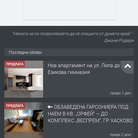
"Никога не си позволявайте да се плашите от думата край." -
Джани Родари
Последни обяви
ПРЕДЛАГА
Нов апартамент на ул. Липа до
Езикова гимназия
преди 1 ден
ПРЕДЛАГА
🔑 ОБЗАВЕДЕНА ГАРСОНИЕРА ПОД
НАЕМ В КВ. „ОРФЕЙ“ – ДО
КОМПЛЕКС „ВЕСПРЕМ“, ГР. ХАСКОВО
преди 2 дни