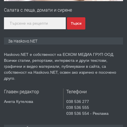
АПАРТАМЕНТ В НОВА СГРАДА КВ.
Салата с леща, домати и сирене
КУБА
преди 4 дни
Търси
ПРЕДЛАГА
Продавам парцел в гр. Хасково кв.
За Haskovo.NET
Хисаря до ток, вода,канализация,
асфалт 0889 537 426
Haskovo.NET е собственост на ЕСКОМ МЕДИА ГРУП ООД.
Всички статии, репортажи, интервюта и други текстови,
преди 4 дни
графични и видео материали, публикувани в сайта, са
собственост на Haskovo.NET, освен ако изрично е посочено
ПРЕДЛАГА
СГЛОБЯВАНЕ НА МЕБЕЛИ.
друго.
Главен редактор
Телефони
преди 4 дни
Анета Кутелова
038 536 277
038 536 555
ПРЕДЛАГА
№4119 Едностаен обзаведен
038 536 554 - Реклама
апартамент под наем в кв.
Училищни, гр. Хасково.