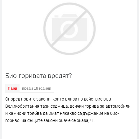
Био-горивата вредят?
Пари
преди 18 години
Според новите закони, които влизат в действие във
Великобритания тази седмица, всички горива за автомобили
и камиони трябва да имат някакво съдържание на био-
гориво. За същите закони обаче се оказа, ч...