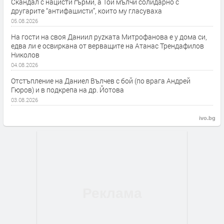
Скандал с нацисти гърми, а Той мълчи солидарно с
другарите “антифашисти”, които му гласуваха
05.08.2026
На гости на своя Даниил руzката Митрофанова е у дома си,
едва ли е освиркана от верващите на Атанас Трендафилов
Николов
04.08.2026
Отстъпление на Даниел Вълчев с бой (по врага Андрей
Гюров) и в подкрепа на др. Йотова
03.08.2026
ivo.bg