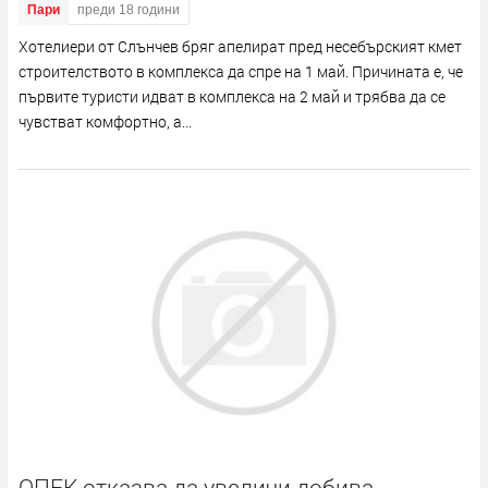
Пари
преди 18 години
Хотелиери от Слънчев бряг апелират пред несебърският кмет
строителството в комплекса да спре на 1 май. Причината е, че
първите туристи идват в комплекса на 2 май и трябва да се
чувстват комфортно, а...
ОПЕК отказва да увеличи добива