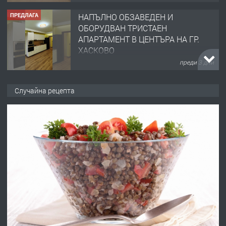
ПРЕДЛАГА
НАПЪЛНО ОБЗАВЕДЕН И
ОБОРУДВАН ТРИСТАЕН
АПАРТАМЕНТ В ЦЕНТЪРА НА ГР.
ХАСКОВО
преди 3 дни
ПРЕДЛАГА
Давам гараж под наем
Случайна рецепта
преди 3 дни
ПРЕДЛАГА
№4120 Магазин/Офис под наем в кв.
Любен Каравелов, Хасково-близо до
градската градина!
преди 3 дни
ПРЕДЛАГА
ПРОСТОРЕН ТРИСТАЕН