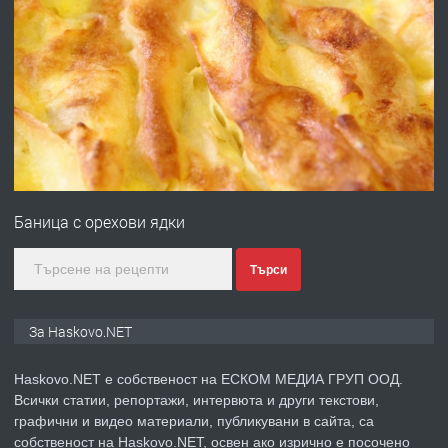
ПРЕДЛАГА
№4120 Магазин/Офис под наем в кв.
Любен Каравелов, Хасково-близо до
градската градина!
преди 3 дни
ПРЕДЛАГА
ПРОСТОРЕН ТРИСТАЕН
АПАРТАМЕНТ В НОВА СГРАДА КВ.
Баница с орехови ядки
КУБА
преди 4 дни
Търси
ПРЕДЛАГА
Продавам парцел в гр. Хасково кв.
За Haskovo.NET
Хисаря до ток, вода,канализация,
асфалт 0889 537 426
Haskovo.NET е собственост на ЕСКОМ МЕДИА ГРУП ООД.
Всички статии, репортажи, интервюта и други текстови,
преди 4 дни
графични и видео материали, публикувани в сайта, са
собственост на Haskovo.NET, освен ако изрично е посочено
ПРЕДЛАГА
СГЛОБЯВАНЕ НА МЕБЕЛИ.