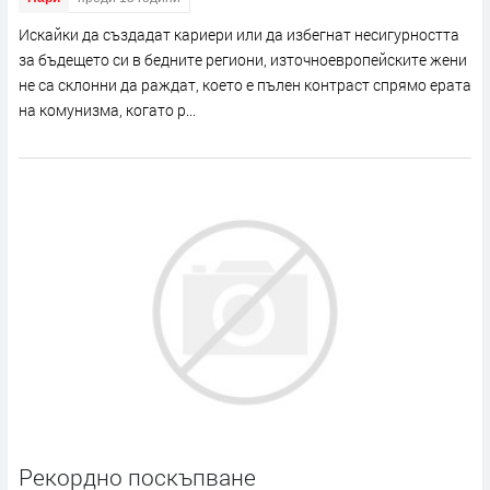
Искайки да създадат кариери или да избегнат несигурността
за бъдещето си в бедните региони, източноевропейските жени
не са склонни да раждат, което е пълен контраст спрямо ерата
на комунизма, когато р...
Рекордно поскъпване