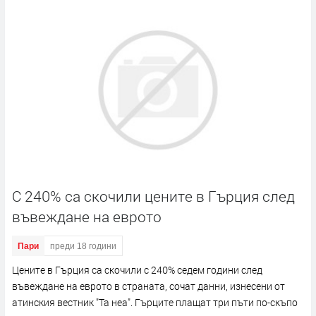
С 240% са скочили цените в Гърция след
въвеждане на еврото
Пари
преди 18 години
Цените в Гърция са скочили с 240% седем години след
въвеждане на еврото в страната, сочат данни, изнесени от
атинския вестник "Та неа". Гърците плащат три пъти по-скъпо