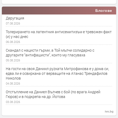
Блогове
Деругация
07.08.2026
Толерирането на латентния антисемитизъм е тревожен факт
(и) у нас днес
06.08.2026
Скандал с нацисти гърми, а Той мълчи солидарно с
другарите “антифашисти”, които му гласуваха
05.08.2026
На гости на своя Даниил руzката Митрофанова е у дома си,
едва ли е освиркана от верващите на Атанас Трендафилов
Николов
04.08.2026
Отстъпление на Даниел Вълчев с бой (по врага Андрей
Гюров) и в подкрепа на др. Йотова
03.08.2026
ivo.bg