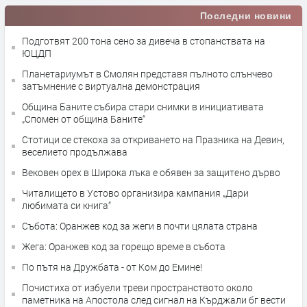
Последни новини
Подготвят 200 тона сено за дивеча в стопанствата на
ЮЦДП
Планетариумът в Смолян представя пълното слънчево
затъмнение с виртуална демонстрация
Община Баните събира стари снимки в инициативата
„Спомен от община Баните“
Стотици се стекоха за откриването на Празника на Девин,
веселието продължава
Вековен орех в Широка лъка е обявен за защитено дърво
Читалището в Устово организира кампания „Дари
любимата си книга“
Събота: Оранжев код за жеги в почти цялата страна
Жега: Оранжев код за горещо време в събота
По пътя на Дружбата - от Ком до Емине!
Почистиха от избуели треви пространството около
паметника на Апостола след сигнал на Кърджали бг вести