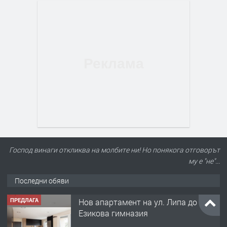
Господ винаги откликва на молбите ни! Но понякога отговорът
му е "не"...
Последни обяви
ПРЕДЛАГА
Нов апартамент на ул. Липа до
Езикова гимназия