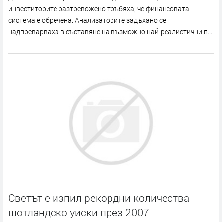
инвеститорите разтревожено тръбяха, че финансовата
система е обречена. Анализаторите задъхано се
надпреварваха в съставяне на възможно най-реалистични п...
Светът е изпил рекордни количества
шотландско уиски през 2007