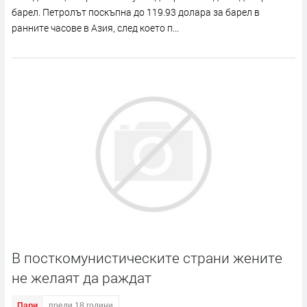
барел. Петролът поскъпна до 119.93 долара за барел в
ранните часове в Азия, след което п...
В посткомунистическите страни жените
не желаят да раждат
Пари
преди 18 години