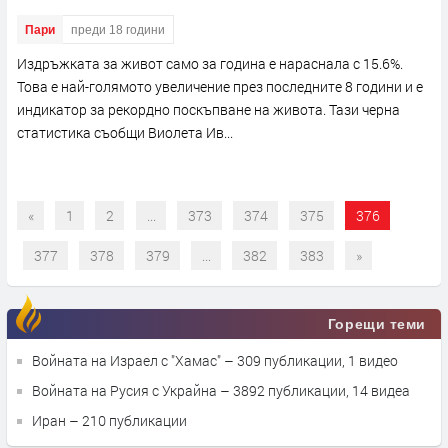
Пари
преди 18 години
Издръжката за живот само за година е нараснала с 15.6%.
Това е най-голямото увеличение през последните 8 години и е
индикатор за рекордно поскъпване на живота. Тази черна
статистика съобщи Виолета Ив...
«
1
2
...
373
374
375
376
377
378
379
...
382
383
»
Горещи теми
Войната на Израел с "Хамас"
– 309 публикации, 1 видео
Войната на Русия с Украйна
– 3892 публикации, 14 видеа
Иран
– 210 публикации