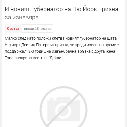
И новият губернатор на Ню Йорк призна
за изневяра
Светът
преди 18 години
Малко след като положи клетва новият губернатор на щата
Ню йорк Дейвид Патерсън призна, че преди известно време е
поддържал" 2-3 годишна извънбрачна връзка с друга жена".
Това разкрива вестник "Дейли...