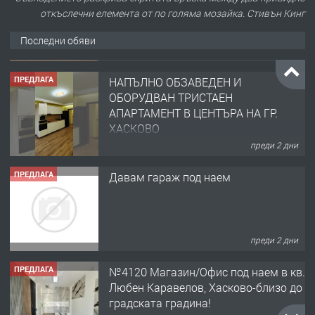
откъслечни елемента от по голяма мозайка. Стивън Кинг
Последни обяви
ПРЕДЛАГА
НАПЪЛНО ОБЗАВЕДЕН И
ОБОРУДВАН ТРИСТАЕН
АПАРТАМЕНТ В ЦЕНТЪРА НА ГР.
ХАСКОВО
преди 2 дни
ПРЕДЛАГА
Давам гараж под наем
преди 2 дни
ПРЕДЛАГА
№4120 Магазин/Офис под наем в кв.
Любен Каравелов, Хасково-близо до
градската градина!