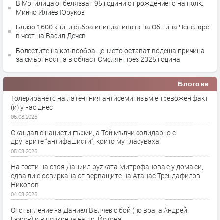
В Могилица отбелязват 95 години от рождението на полк.
Минчо Илиев Юруков
Близо 1600 книги събра инициативата на Община Чепеларе
в чест на Васил Дечев
Болестите на кръвообращението остават водеща причина
за смъртността в област Смолян през 2025 година
Блогове
Толерирането на латентния антисемитизъм е тревожен факт
(и) у нас днес
06.08.2026
Скандал с нацисти гърми, а Той мълчи солидарно с
другарите “антифашисти”, които му гласуваха
05.08.2026
На гости на своя Даниил руzката Митрофанова е у дома си,
едва ли е освиркана от верващите на Атанас Трендафилов
Николов
04.08.2026
Отстъпление на Даниел Вълчев с бой (по врага Андрей
Гюров) и в подкрепа на др. Йотова