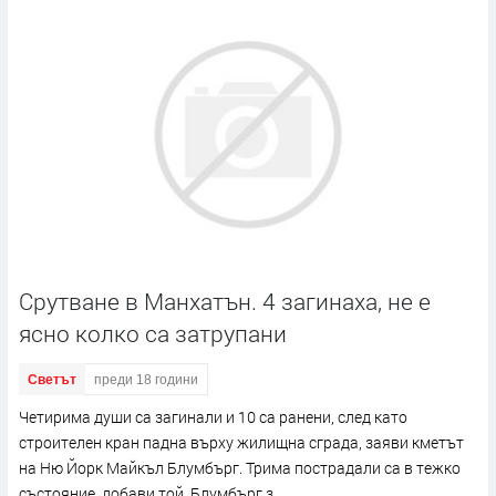
Срутване в Манхатън. 4 загинаха, не е
ясно колко са затрупани
Светът
преди 18 години
Четирима души са загинали и 10 са ранени, след като
строителен кран падна върху жилищна сграда, заяви кметът
на Ню Йорк Майкъл Блумбърг. Трима пострадали са в тежко
състояние, добави той. Блумбърг з...