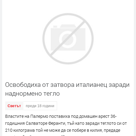
Освободиха от затвора италианец заради
наднормено тегло
Светът
преди 18 години
Властите на Палермо поставиха под домашен арест 36-
годишния Салваторе Феранти, тъй като заради теглото си от
210 килограма той не може да се побере в килия, предаде