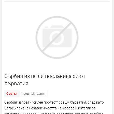
Сърбия изтегли посланика си от
Хърватия
Светът
преди 18 години
Сърбия изпрати "силен протест" срещу Хърватия, след като
Загреб призна независимостта на Косово и изтегли за
консултации посланика си в хърватската столица, съобщи