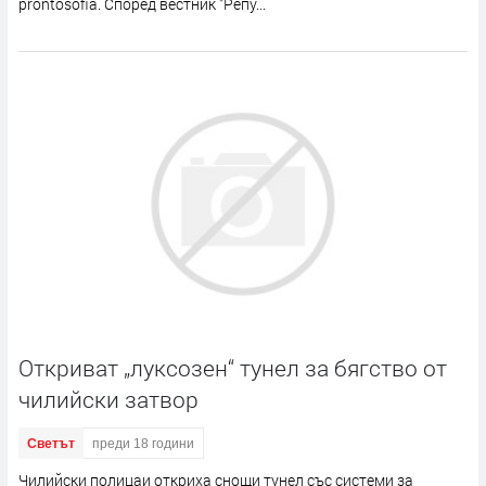
prontosofia. Според вестник "Репу...
Откриват „луксозен“ тунел за бягство от
чилийски затвор
Светът
преди 18 години
Чилийски полицаи откриха снощи тунел със системи за