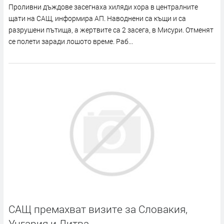
Проливни дъждове засегнаха хиляди хора в централните
щати на САЩ, информира АП. Наводнени са къщи и са
разрушени пътища, а жертвите са 2 засега, в Мисури. Отменят
се полети заради лошото време. Раб...
САЩ премахват визите за Словакия,
Унгария и Литва