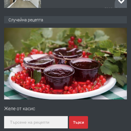
преди 2 дни
ПРЕДЛАГА
ПРОСТОРЕН ТРИСТАЕН
Случайна рецепта
АПАРТАМЕНТ В НОВА СГРАДА КВ.
КУБА
преди 2 дни
ПРЕДЛАГА
Продавам парцел в гр. Хасково кв.
Хисаря до ток, вода,канализация,
асфалт 0889 537 426
преди 2 дни
ПРЕДЛАГА
СГЛОБЯВАНЕ НА МЕБЕЛИ.
Желе от касис
преди 2 дни
Търси