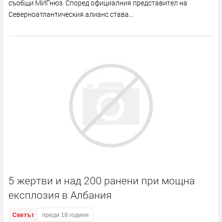
съобщи МИГнюз. Според официалния представител на
Северноатлантическия алианс става...
5 жертви и над 200 ранени при мощна
експлозия в Албания
Светът
преди 18 години