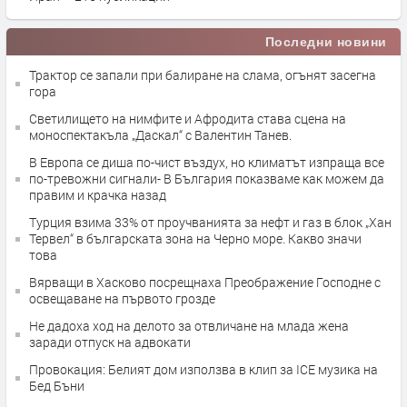
Последни новини
Трактор се запали при балиране на слама, огънят засегна
гора
Светилището на нимфите и Афродита става сцена на
моноспектакъла „Даскал“ с Валентин Танев.
В Европа се диша по-чист въздух, но климатът изпраща все
по-тревожни сигнали- В България показваме как можем да
правим и крачка назад
Турция взима 33% от проучванията за нефт и газ в блок „Хан
Тервел“ в българската зона на Черно море. Какво значи
това
Вярващи в Хасково посрещнаха Преображение Господне с
освещаване на първото грозде
Не дадоха ход на делото за отвличане на млада жена
заради отпуск на адвокати
Провокация: Белият дом използва в клип за ICE музика на
Бед Бъни