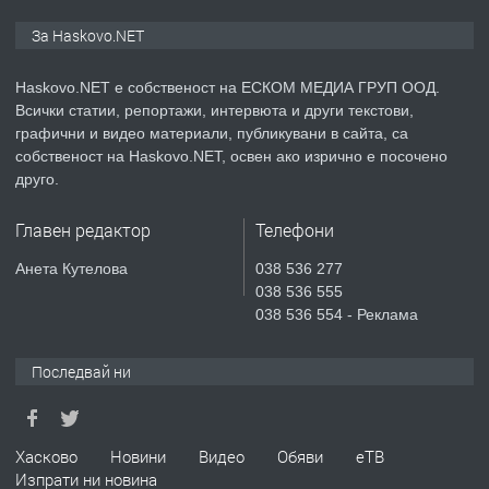
ПРЕДЛАГА
№4119 Едностаен обзаведен
За Haskovo.NET
апартамент под наем в кв.
Училищни, гр. Хасково.
Haskovo.NET е собственост на ЕСКОМ МЕДИА ГРУП ООД.
Всички статии, репортажи, интервюта и други текстови,
преди 3 дни
графични и видео материали, публикувани в сайта, са
собственост на Haskovo.NET, освен ако изрично е посочено
ПРЕДЛАГА
Къртене на бетон! Събаряне на
друго.
сгради!
Главен редактор
Телефони
преди 3 дни
Анета Кутелова
038 536 277
038 536 555
ПРЕДЛАГА
Апартамент за продажба
038 536 554 - Реклама
Последвай ни
преди 6 дни
ПРЕДЛАГА
Хасково
Новини
Видео
Обяви
еТВ
🔑 ОБЗАВЕДЕНА ГАРСОНИЕРА ПОД
Изпрати ни новина
НАЕМ В КВ. „ОРФЕЙ“ – ДО