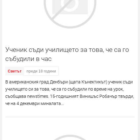
Ученик съди училището за това, че са го
събудили в час
Светът
преди 18 години
В американския град Денбъри (щата Кънектикът) ученик съди
училището си за това, че са го събудили по време на урок,
съобщава newstimes. 15-годишният Винишъс Робачър твърди,
че на 4 декември миналата...