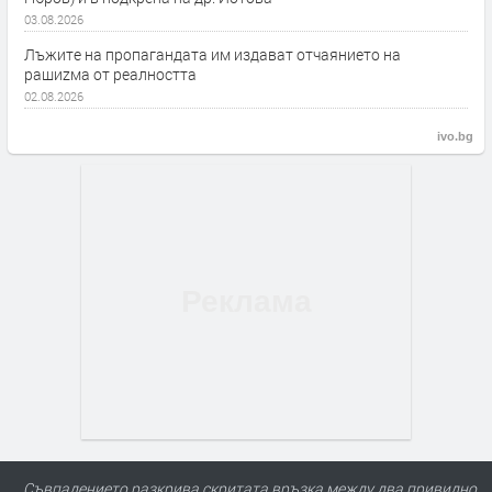
03.08.2026
Лъжите на пропагандата им издават отчаянието на
рашиzма от реалността
02.08.2026
ivo.bg
Съвпадението разкрива скритата връзка между два привидно