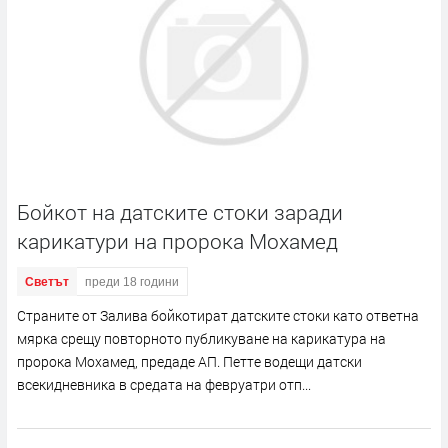
Бойкот на датските стоки заради
карикатури на пророка Мохамед
Светът
преди 18 години
Страните от Залива бойкотират датските стоки като ответна
мярка срещу повторното публикуване на карикатура на
пророка Мохамед, предаде АП. Петте водещи датски
всекидневника в средата на февруатри отп...