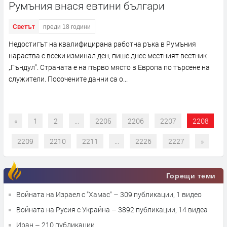
Румъния внася евтини българи
Светът
преди 18 години
Недостигът на квалифицирана работна ръка в Румъния
нараства с всеки изминал ден, пише днес местният вестник
„Гъндул". Страната е на първо място в Европа по търсене на
служители. Посочените данни са о...
«
1
2
...
2205
2206
2207
2208
2209
2210
2211
...
2226
2227
»
Горещи теми
Войната на Израел с "Хамас"
– 309 публикации, 1 видео
Войната на Русия с Украйна
– 3892 публикации, 14 видеа
Иран
– 210 публикации