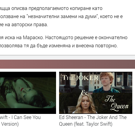
ищца описва предполагаемото копиране като
олзване на "незначителни замени на думи", което не е
е на авторски права.
рля иска на Мараско. Настоящото решение е окончателно
позволява тя да бъде изменяна и внесена повторно.
Ed Sheeran - The Joker And The
Taylor Swift - right where you
Queen (feat. Taylor Swift)
me