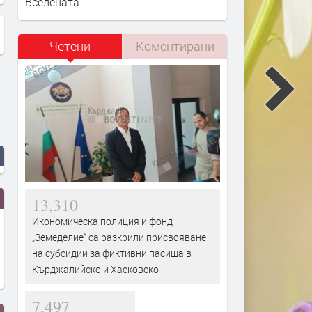
Вселената
Четени
Коментирани
13,310
Икономическа полиция и фонд
„Земеделие“ са разкрили присвояване
на субсидии за фиктивни пасища в
Кърджалийско и Хасковско
7,497