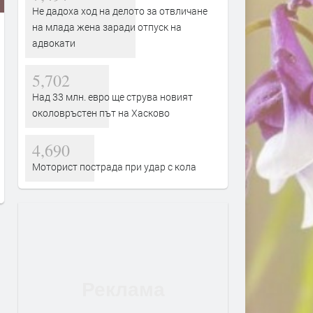
Не дадоха ход на делото за отвличане
на млада жена заради отпуск на
адвокати
5,702
Над 33 млн. евро ще струва новият
околовръстен път на Хасково
та на
„Опера на площада“ 2026
Диджей партито „U
ат в
завършва с грандиозен гала
пред „Св. Ал. Невск
4,690
инг
спектакъл
август ще е безпла
Моторист пострада при удар с кола
публиката
преди 9 часа
преди 9 часа