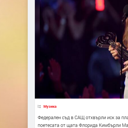
Музика
Федерален съд в САЩ отхвърли иск за пл
поетесата от щата Флорида Кимбърли Мар