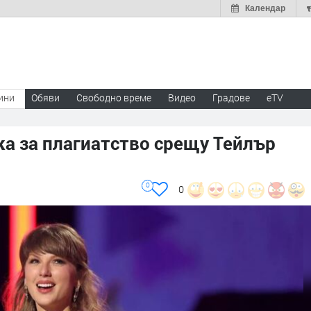
Календар
ини
Обяви
Свободно време
Видео
Градове
eTV
а за плагиатство срещу Тейлър
0
0