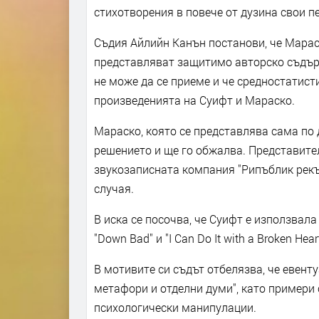
стихотворения в повече от дузина свои пе
Съдия Айлийн Канън постанови, че Мараск
представляват защитимо авторско съдърж
не може да се приеме и че средностатис
произведенията на Суифт и Мараско.
Мараско, която се представлява сама по д
решението и ще го обжалва. Представител
звукозаписната компания "Рипъблик рекъ
случая.
В иска се посочва, че Суифт е използвал
"Down Bad" и "I Can Do It with a Broken Hea
В мотивите си съдът отбелязва, че евент
метафори и отделни думи", като примери 
психологически манипулации.