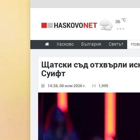
°C
36
Хасково
България
Светът
Нов
Щатски съд отхвърли иск
Суифт
14:28, 08 юли 2026 г.
1,995