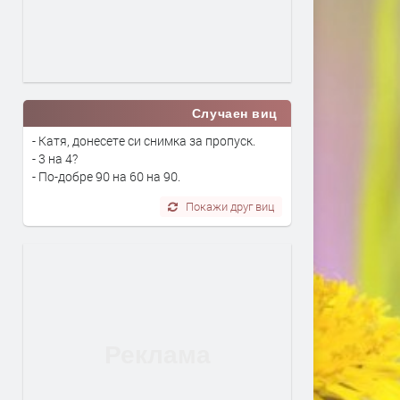
Случаен виц
- Катя, донесете си снимка за пропуск.
- 3 на 4?
- По-добре 90 на 60 на 90.
Покажи друг виц