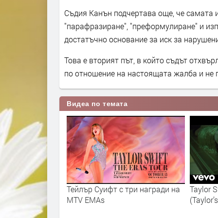
Съдия Канън подчертава още, че самата 
"парафразиране", "преформулиране" и изп
достатъчно основание за иск за нарушени
Това е вторият път, в който съдът отхвъ
по отношение на настоящата жалба и не 
Видеа по темата
уифт с три награди на
Taylor Swift - I Can See You
As
(Taylor’s Version)