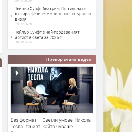
25.02.2026
Тейлър Суифт без грим: Поп иконата
шокира феновете с напълно натурална
визия
25.02.2026
Тейлър Суифт е най-продаваният
артист в света за 2025 г.
19.02.2026
Препоръчано видео
 left
taylor swift - willow
ME! feat. Brendon Ur
Без формат – Светли умове: Никола
The Disco (Live Fro
Тесла- геният, който чуваше
Billboard Music Aw