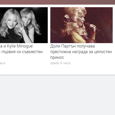
Доли Партън получава
Янка Рупкина и „Мистерия
престижна награда за цялостен
българските гласове“ звуч
принос
новия сингъл на Ели Годл
преди 6 часа
преди 7 часа