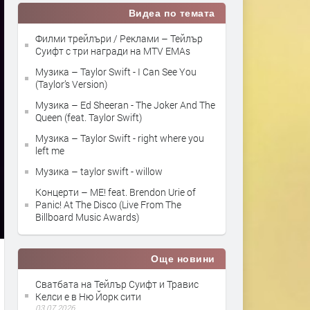
Видеа по темата
Филми трейлъри / Реклами – Тейлър
Суифт с три награди на MTV EMAs
Музика – Taylor Swift - I Can See You
(Taylor’s Version)
Музика – Ed Sheeran - The Joker And The
Queen (feat. Taylor Swift)
Музика – Taylor Swift - right where you
left me
Музика – taylor swift - willow
Концерти – ME! feat. Brendon Urie of
Panic! At The Disco (Live From The
Billboard Music Awards)
Още новини
Сватбата на Тейлър Суифт и Травис
Келси е в Ню Йорк сити
03.07.2026