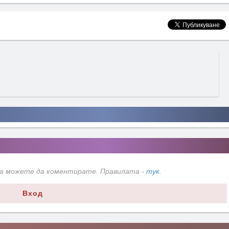
да можете да коментирате. Правилата -
тук
.
Вход