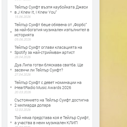
Тейлър Суифт възпя каубойката Джеси
в „I Knew It, I Knew You“
15.06.2026
Тейлър Суифт беше обявена от „Форбс“
за най-богатия музикален изпълнител в
историята
05.06.2026
Тейлър Суифт оглави класацията на
Spotify за най-стриймван артист
28.04.2026
Дуа Липа готви бляскава сватба. Ще
засенчи ли Тейлър Суифт?
27.04.2026
Тейлър Суифт с девет номинации на
iHeartRadio Music Awards 2026
20.03.2026
Състоянието на Тейлър Суифт достигна
2 милиарда долара
12.03.2026
Той няма представа коя е Тейлър Суифт,
а участва в неин музикален КЛИП