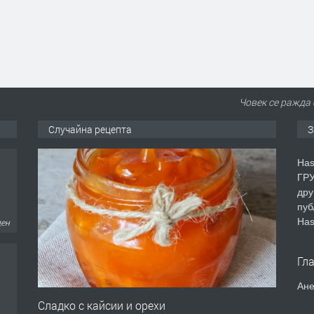
Човек се ражда 
Случайна рецепта
З
Has
ГРУ
дру
пуб
Has
ден
Гл
Ане
Сладко с кайсии и орехи