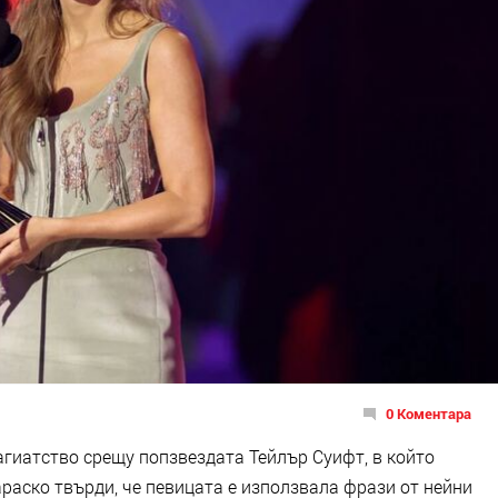
0 Коментара
агиатство срещу попзвездата Тейлър Суифт, в който
аско твърди, че певицата е използвала фрази от нейни