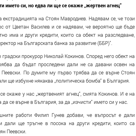
ти името си, но едва ли ще се окаже „жертвен агнец"
за екстрадицията на Стоян Мавродиев. Надявам се, че този
с от Цветан Василев и се надявам, че вероятно ще бъде
но има и други кредити, които са обект на разследване,
ректор на Българската банка за развитие (ББР)".
 градски прокурор Николай Кокинов. Според него обект на
трябва да бъдат проследени дали не са давани освен на
Пеевски. По думите му първо трябва да се върне Стоян
дали ще избухне някаква „политическа бомба“ в България.
се окаже у нас „жертвеният агнец“, смята Кокинов. И е на
да се върне в България, за да „изчисти“ името си у нас.
шните работи Филип Гунев добави, че въпросът е дали
 дали ще тръгне в посока на други кредити, които са
лян Пеевски.