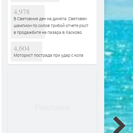
4,978
В Световния ден на динята: Световен
шампион по силов трибой отчете ръст
в продажбите на пазара в Хасково
4,604
Моторист пострада при удар с кола