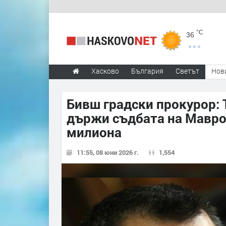
°C
36
Хасково
България
Светът
Нов
Бивш градски прокурор: 
държи съдбата на Маврод
милиона
11:55, 08 юни 2026 г.
1,554