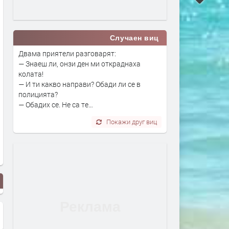
Случаен виц
Двама приятели разговарят:
— Знаеш ли, онзи ден ми откраднаха
колата!
— И ти какво направи? Обади ли се в
полицията?
— Обадих се. Не са те…
Покажи друг виц