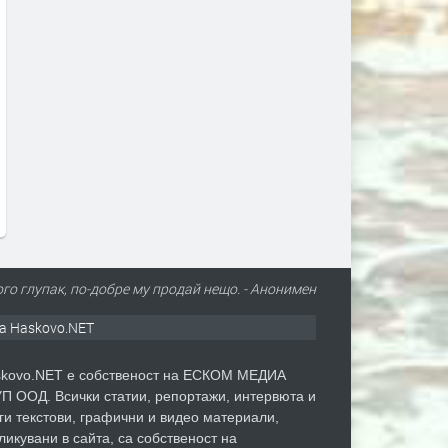
Турция взима 33% от
Първите бели щъркели в
проучванията за нефт и газ в
поеха на юг
блок „Хан Тервел“ в
преди 23 часа
българската зона на Черно
море. Какво значи това
преди 3 часа
го глупак, по-добре му продай нещо. - Анонимен
а Haskovo.NET
kovo.NET е собственост на ЕСКОМ МЕДИА
П ООД. Всички статии, репортажи, интервюта и
ги текстови, графични и видео материали,
ликувани в сайта, са собственост на