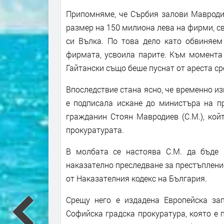
Припомняме, че Сърбия залови Мавродие
размер на 150 милиона лева на фирми, св
си Вълка. По това дело като обвиняем 
фирмата, усвоила парите. Към момента 
Гайтански също беше пуснат от ареста ср
Впоследствие стана ясно, че временно 
е подписала искане до министъра на п
гражданин Стоян Мавродиев (С.М.), кой
прокуратурата.
В молбата се настоява С.М. да бъде 
наказателно преследване за престъпление по ч
от Наказателния кодекс на България.
Срещу него е издадена Европейска за
Софийска градска прокуратура, която е 