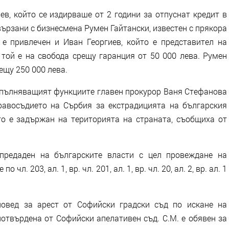
в, който се издирваше от 2 години за отпуснат кредит в
ързани с бизнесмена Румен Гайтански, известен с прякора
е привлечен и Иван Георгиев, който е представител на
той е на свобода срещу гаранция от 50 000 лева. Румен
ещу 250 000 лева.
изпълняващият функциите главен прокурор Ваня Стефанова
равосъдието на Сърбия за екстрадицията на българския
то е задържан на територията на страната, съобщиха от
предаден на българските власти с цел провеждане на
л. 203, ал. 1, вр. чл. 201, ал. 1, вр. чл. 20, ал. 2, вр. ал. 1
повед за арест от Софийски градски съд по искане на
потвърдена от Софийски апелативен съд. С.М. е обявен за