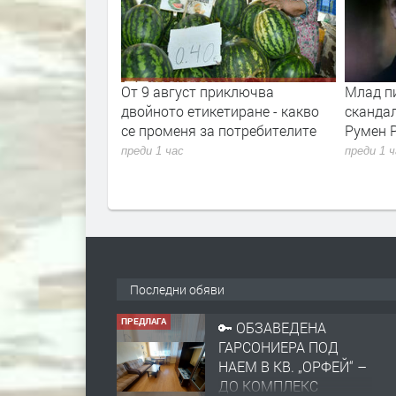
та ще провeрява
От 9 август приключва
Млад п
фликт на
двойното етикетиране - какво
сканда
се променя за потребителите
Румен 
преди 1 час
преди 1 
Последни обяви
ПРЕДЛАГА
🔑 ОБЗАВЕДЕНА
ГАРСОНИЕРА ПОД
НАЕМ В КВ. „ОРФЕЙ“ –
ДО КОМПЛЕКС