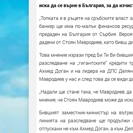
иска да се върне в България, за да изчис
„Топката е в ръцете на сръбските власт 
банкер ще има по-малък финансов ресур
предаден на България от Сърбия. Вероят
дадени от Стоян Мавродиев, като бивш ди
Това мнение изрази пред Би Ти Ви бившия
разследване на „гигантските“ кредити 
Ахмед Доган и на лидера на ДПС Делян 
Мавродиев у нас и след това да се види 
„Надали ще стане така, че Мавродиев да 
мнение, че Стоян Мавродиев може да иска 
Бившият заместник-министър на вътре
линията на разследване ще продължи и
отпускани не към Ахмед Доган, а към Де