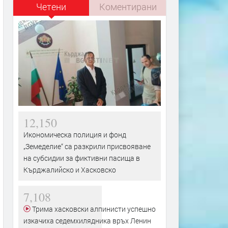
Четени
Коментирани
12,150
Икономическа полиция и фонд
„Земеделие“ са разкрили присвояване
на субсидии за фиктивни пасища в
Кърджалийско и Хасковско
7,108
Трима хасковски алпинисти успешно
изкачиха седемхилядника връх Ленин