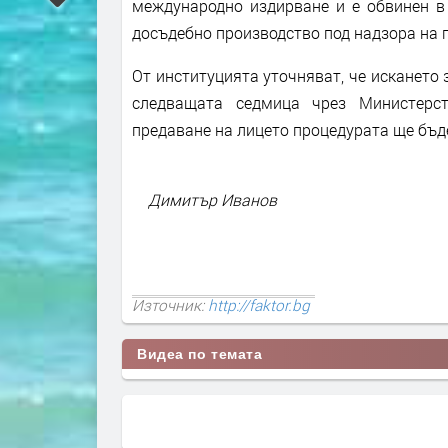
международно издирване и е обвинен в
досъдебно производство под надзора на 
От институцията уточняват, че искането 
следващата седмица чрез Министерст
предаване на лицето процедурата ще бъд
Димитър Иванов
Източник:
http://faktor.bg
Видеа по темата