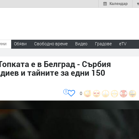
Календар
ини
Обяви
Свободно време
Видео
Градове
eTV
Топката е в Белград - Сърбия
иев и тайните за едни 150
0
0