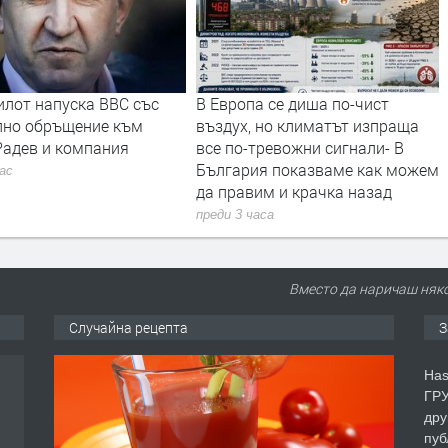
илот напуска ВВС със
В Европа се диша по-чист
лно обръщение към
въздух, но климатът изпраща
Радев и компания
все по-тревожни сигнали- В
България показваме как можем
час
да правим и крачка назад
преди 3 часа
Вместо да наричаш няко
Случайна рецепта
З
Has
ГРУ
дру
пуб