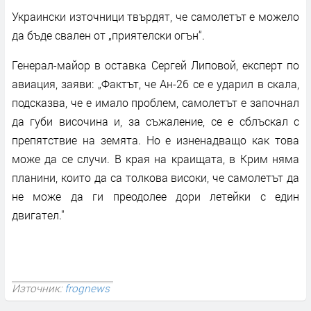
Украински източници твърдят, че самолетът е можело
да бъде свален от „приятелски огън“.
Генерал-майор в оставка Сергей Липовой, експерт по
авиация, заяви: „Фактът, че Ан-26 се е ударил в скала,
подсказва, че е имало проблем, самолетът е започнал
да губи височина и, за съжаление, се е сблъскал с
препятствие на земята. Но е изненадващо как това
може да се случи. В края на краищата, в Крим няма
планини, които да са толкова високи, че самолетът да
не може да ги преодолее дори летейки с един
двигател."
Източник:
frognews