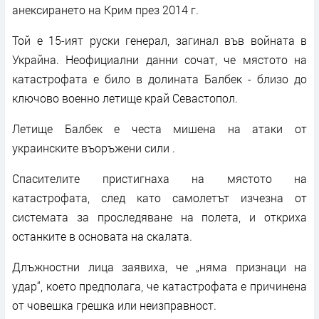
анексирането на Крим през 2014 г.
Той е 15-ият руски генерал, загинал във войната в
Украйна. Неофициални данни сочат, че мястото на
катастрофата е било в долината Балбек - близо до
ключово военно летище край Севастопол.
Летище Балбек е честа мишена на атаки от
украинските въоръжени сили .
Спасителите пристигнаха на мястото на
катастрофата, след като самолетът изчезна от
системата за проследяване на полета, и откриха
останките в основата на скалата.
Длъжностни лица заявиха, че „няма признаци на
удар“, което предполага, че катастрофата е причинена
от човешка грешка или неизправност.