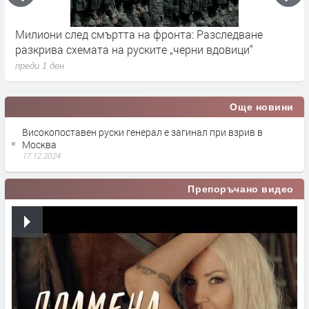
Милиони след смъртта на фронта: Разследване
Г
разкрива схемата на руските „черни вдовици“
в
преди 1 ден
п
Още новини
Високопоставен руски генерал е загинал при взрив в
Москва
17.12.2024
Препоръчано видео