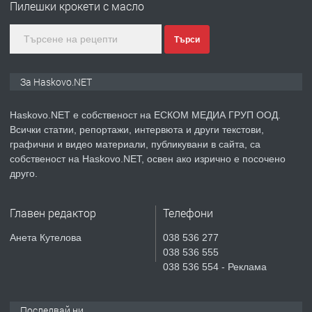
Пилешки крокети с масло
градската градина!
Търси
преди 2 дни
ПРЕДЛАГА
ПРОСТОРЕН ТРИСТАЕН
За Haskovo.NET
АПАРТАМЕНТ В НОВА СГРАДА КВ.
КУБА
Haskovo.NET е собственост на ЕСКОМ МЕДИА ГРУП ООД.
Всички статии, репортажи, интервюта и други текстови,
преди 3 дни
графични и видео материали, публикувани в сайта, са
собственост на Haskovo.NET, освен ако изрично е посочено
ПРЕДЛАГА
Продавам парцел в гр. Хасково кв.
друго.
Хисаря до ток, вода,канализация,
асфалт 0889 537 426
Главен редактор
Телефони
преди 3 дни
Анета Кутелова
038 536 277
038 536 555
ПРЕДЛАГА
СГЛОБЯВАНЕ НА МЕБЕЛИ.
038 536 554 - Реклама
Последвай ни