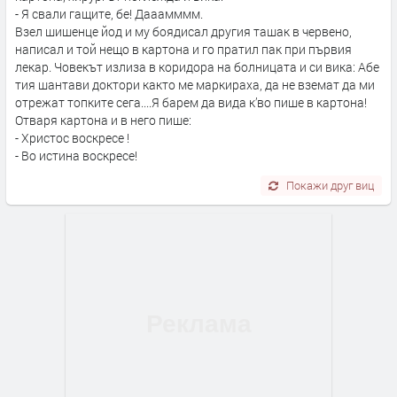
- Я свали гащите, бе! Дааамммм.
Взел шишенце йод и му боядисал другия ташак в червено,
написал и той нещо в картона и го пратил пак при първия
лекар. Човекът излиза в коридора на болницата и си вика: Абе
тия шантави доктори както ме маркираха, да не вземат да ми
отрежат топките сега....Я барем да вида к’во пише в картона!
Отваря картона и в него пише:
- Христос воскресе !
- Во истина воскресе!
Покажи друг виц