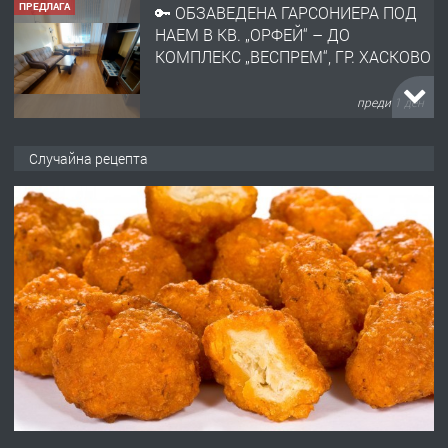
ПРЕДЛАГА
🔑 ОБЗАВЕДЕНА ГАРСОНИЕРА ПОД
НАЕМ В КВ. „ОРФЕЙ“ – ДО
КОМПЛЕКС „ВЕСПРЕМ“, ГР. ХАСКОВО
преди 1 ден
ПРЕДЛАГА
НАПЪЛНО ОБЗАВЕДЕН И
Случайна рецепта
ОБОРУДВАН ТРИСТАЕН
АПАРТАМЕНТ В ЦЕНТЪРА НА ГР.
ХАСКОВО
преди 2 дни
ПРЕДЛАГА
Давам гараж под наем
преди 2 дни
ПРЕДЛАГА
№4120 Магазин/Офис под наем в кв.
Любен Каравелов, Хасково-близо до