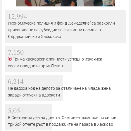
12,994
Икономическа полиция и фонд „Земеделие“ са разкрили
присвояване на субсидии за фиктивни пасища в
Кърджалийско и Хасковско
7,150
Трима хасковски алпинисти успешно изкачиха
седемхилядника връх Ленин
6,214
Не дадоха ход на делото за отвличане на млада жена
заради отпуск на адвокати
5,051
В Световния ден на динята: Световен шампион по силов
трибой отчете ръст в продажбите на пазара в Хасково