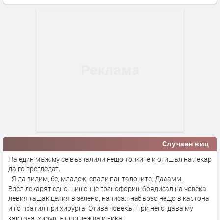
Случаен виц
На един мъж му се възпалили нещо топките и отишъл на лекар
да го прегледат.
- Я да видим, бе, младеж, свали панталоните. Дааамм.
Взел лекарят едно шишенце гранофорин, боядисал на човека
левия ташак целия в зелено, написал набързо нещо в картона
и го пратил при хирурга. Отива човекът при него, дава му
картона, хирургът поглежда и вика: