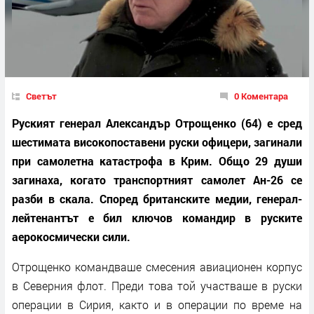
Светът
0 Коментара
Руският генерал Александър Отрощенко (64) е сред
шестимата високопоставени руски офицери, загинали
при самолетна катастрофа в Крим. Общо 29 души
загинаха, когато транспортният самолет Ан-26 се
разби в скала. Според британските медии, генерал-
лейтенантът е бил ключов командир в руските
аерокосмически сили.
Отрощенко командваше смесения авиационен корпус
в Северния флот. Преди това той участваше в руски
операции в Сирия, както и в операции по време на