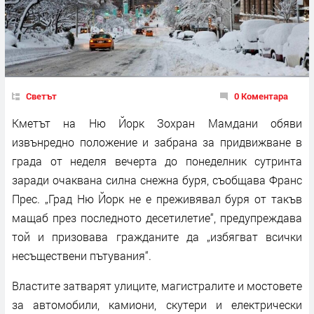
Светът
0 Коментара
Кметът на Ню Йорк Зохран Мамдани обяви
извънредно положение и забрана за придвижване в
града от неделя вечерта до понеделник сутринта
заради очаквана силна снежна буря, съобщава Франс
Прес. „Град Ню Йорк не е преживявал буря от такъв
мащаб през последното десетилетие“, предупреждава
той и призовава гражданите да „избягват всички
несъществени пътувания“.
Властите затварят улиците, магистралите и мостовете
за автомобили, камиони, скутери и електрически