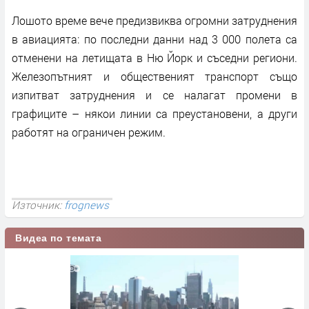
Лошото време вече предизвиква огромни затруднения
в авиацията: по последни данни над 3 000 полета са
отменени на летищата в Ню Йорк и съседни региони.
Железопътният и общественият транспорт също
изпитват затруднения и се налагат промени в
графиците – някои линии са преустановени, а други
работят на ограничен режим.
Източник:
frognews
Видеа по темата