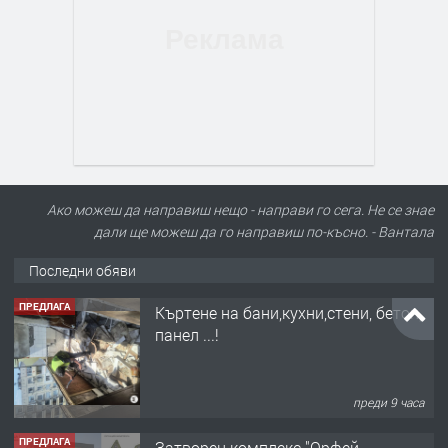
Ако можеш да направиш нещо - направи го сега. Не се знае
дали ще можеш да го направиш по-късно. - Вантала
Последни обяви
ПРЕДЛАГА
Къртене на бани,кухни,стени, бетон,
панел ...!
преди 9 часа
ПРЕДЛАГА
Затворен комплекс "Орфей