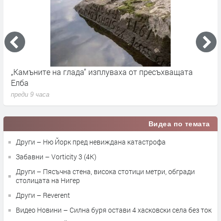
„Камъните на глада“ изплуваха от пресъхващата
Г
Елба
Н
преди 9 часа
п
Видеа по темата
Други – Ню Йорк пред невиждана катастрофа
Забавни – Vorticity 3 (4K)
Други – Пясъчна стена, висока стотици метри, обгради
столицата на Нигер
Други – Reverent
Видео Новини – Силна буря остави 4 хасковски села без ток