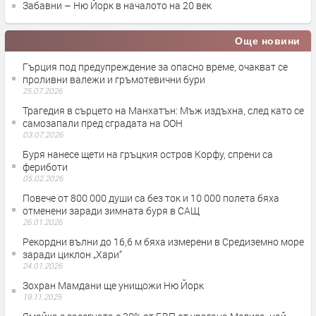
Забавни – Ню Йорк в началото на 20 век
Още новини
Гърция под предупреждение за опасно време, очакват се
проливни валежи и гръмотевични бури
25.07.2026
Трагедия в сърцето на Манхатън: Мъж издъхна, след като се
самозапали пред сградата на ООН
03.07.2026
Буря нанесе щети на гръцкия остров Корфу, спрени са
фериботи
05.02.2026
Повече от 800 000 души са без ток и 10 000 полета бяха
отменени заради зимната буря в САЩ
26.01.2026
Рекордни вълни до 16,6 м бяха измерени в Средиземно море
заради циклон „Хари“
24.01.2026
Зохран Мамдани ще унищожи Ню Йорк
19.11.2025