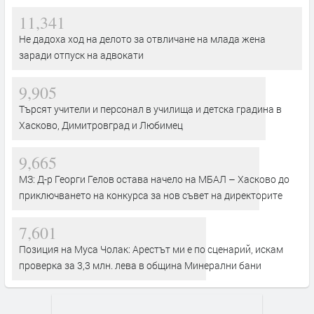
11,341
Не дадоха ход на делото за отвличане на млада жена
заради отпуск на адвокати
9,905
Търсят учители и персонал в училища и детска градина в
Хасково, Димитровград и Любимец
9,665
МЗ: Д-р Георги Гелов остава начело на МБАЛ – Хасково до
приключването на конкурса за нов съвет на директорите
7,601
Позиция на Муса Чолак: Арестът ми е по сценарий, искам
проверка за 3,3 млн. лева в община Минерални бани