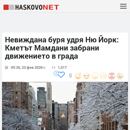
Невиждана буря удря Ню Йорк:
Кметът Мамдани забрани
движението в града
09:35, 23 фев 2026 г.
1,517
0
0