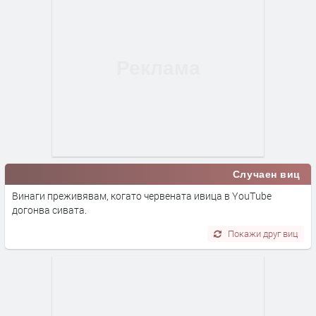
Случаен виц
Винаги преживявам, когато червената ивица в YоuТubе
догонва сивата.
Покажи друг виц