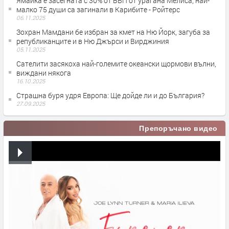
Ямайка е засегната с 30% от БВП от урагана Мелиса, най-
малко 75 души са загинали в Карибите - Ройтерс
06.11.2025
Зохран Мамдани бе избран за кмет на Ню Йорк, загуба за
републиканците и в Ню Джърси и Вирджиния
05.11.2025
Сателити засякоха най-големите океански щормови вълни,
виждани някога
16.10.2025
Страшна буря удря Европа: Ще дойде ли и до България?
27.09.2025
Препоръчано видео