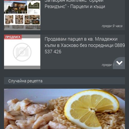
Резидънс" - Парцели и къщи
преди 9 часа
ПРЕДЛАГА
Продавам парцел в кв. Младежки
хълм в Хасково без посредници 0889
537 426
преди 9 часа
ПРЕДЛАГА
Давам обзаведено жилище за жена
Случайна рецепта
без брокери 0889 537 426
преди 9 часа
ПРЕДЛАГА
Под НАЕМ двустаен Орфей