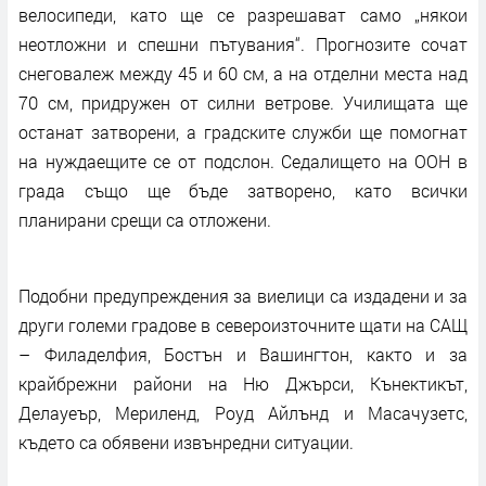
велосипеди, като ще се разрешават само „някои
неотложни и спешни пътувания“. Прогнозите сочат
снеговалеж между 45 и 60 см, а на отделни места над
70 см, придружен от силни ветрове. Училищата ще
останат затворени, а градските служби ще помогнат
на нуждаещите се от подслон. Седалището на ООН в
града също ще бъде затворено, като всички
планирани срещи са отложени.
Подобни предупреждения за виелици са издадени и за
други големи градове в североизточните щати на САЩ
– Филаделфия, Бостън и Вашингтон, както и за
крайбрежни райони на Ню Джърси, Кънектикът,
Делауеър, Мериленд, Роуд Айлънд и Масачузетс,
където са обявени извънредни ситуации.