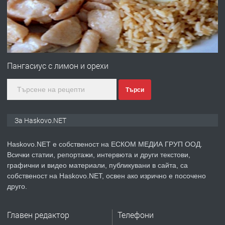
преди 3 дни
ПРЕДЛАГА
Нов апартамент на ул. Липа до
Езикова гимназия
Пангасиус с лимон и орехи
Търси
преди 3 дни
ПРЕДЛАГА
🔑 ОБЗАВЕДЕНА ГАРСОНИЕРА ПОД
За Haskovo.NET
НАЕМ В КВ. „ОРФЕЙ“ – ДО
КОМПЛЕКС „ВЕСПРЕМ“, ГР. ХАСКОВО
Haskovo.NET е собственост на ЕСКОМ МЕДИА ГРУП ООД.
Всички статии, репортажи, интервюта и други текстови,
преди 4 дни
графични и видео материали, публикувани в сайта, са
собственост на Haskovo.NET, освен ако изрично е посочено
ПРЕДЛАГА
НАПЪЛНО ОБЗАВЕДЕН И
друго.
ОБОРУДВАН ТРИСТАЕН
АПАРТАМЕНТ В ЦЕНТЪРА НА ГР.
Главен редактор
Телефони
ХАСКОВО