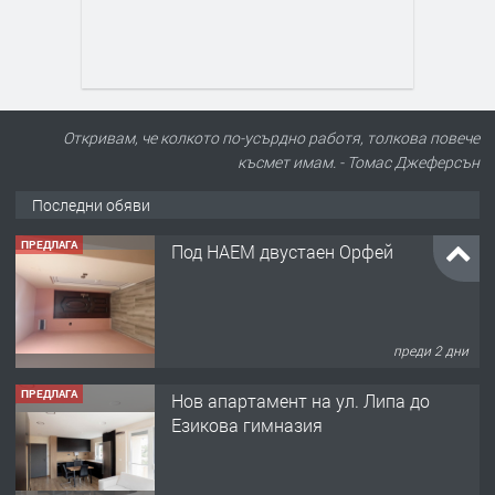
Откривам, че колкото по-усърдно работя, толкова повече
късмет имам. - Томас Джеферсън
Последни обяви
ПРЕДЛАГА
Под НАЕМ двустаен Орфей
преди 2 дни
ПРЕДЛАГА
Нов апартамент на ул. Липа до
Езикова гимназия