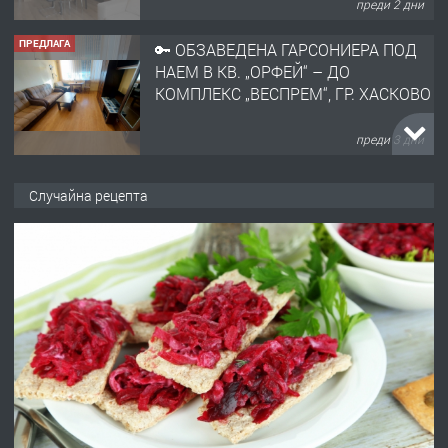
преди 2 дни
ПРЕДЛАГА
🔑 ОБЗАВЕДЕНА ГАРСОНИЕРА ПОД
НАЕМ В КВ. „ОРФЕЙ“ – ДО
КОМПЛЕКС „ВЕСПРЕМ“, ГР. ХАСКОВО
преди 3 дни
ПРЕДЛАГА
НАПЪЛНО ОБЗАВЕДЕН И
Случайна рецепта
ОБОРУДВАН ТРИСТАЕН
АПАРТАМЕНТ В ЦЕНТЪРА НА ГР.
ХАСКОВО
преди 4 дни
ПРЕДЛАГА
Давам гараж под наем
преди 4 дни