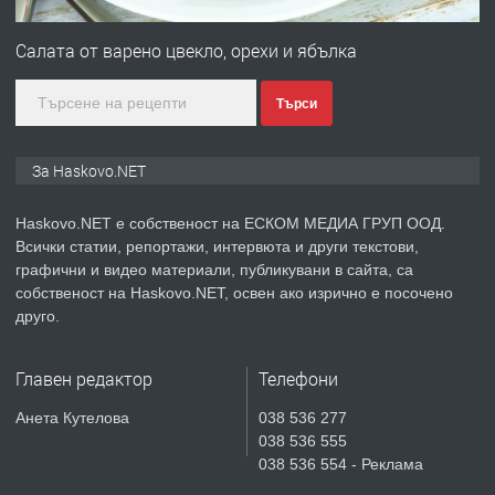
ПРЕДЛАГА
№4120 Магазин/Офис под наем в кв.
Любен Каравелов, Хасково-близо до
Салата от варено цвекло, орехи и ябълка
градската градина!
Търси
преди 5 дни
ПРЕДЛАГА
ПРОСТОРЕН ТРИСТАЕН
За Haskovo.NET
АПАРТАМЕНТ В НОВА СГРАДА КВ.
КУБА
Haskovo.NET е собственост на ЕСКОМ МЕДИА ГРУП ООД.
Всички статии, репортажи, интервюта и други текстови,
преди 5 дни
графични и видео материали, публикувани в сайта, са
собственост на Haskovo.NET, освен ако изрично е посочено
ПРЕДЛАГА
Продавам парцел в гр. Хасково кв.
друго.
Хисаря до ток, вода,канализация,
асфалт 0889 537 426
Главен редактор
Телефони
преди 5 дни
Анета Кутелова
038 536 277
038 536 555
ПРЕДЛАГА
СГЛОБЯВАНЕ НА МЕБЕЛИ.
038 536 554 - Реклама