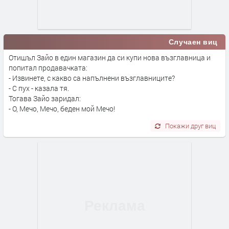
Случаен виц
Отишъл Зайо в един магазин да си купи нова възглавница и
попитал продавачката:
- Извинете, с какво са напълнени възглавниците?
- С пух - казала тя.
Тогава Зайо заридал:
- О, Мечо, Мечо, беден мой Мечо!
Покажи друг виц