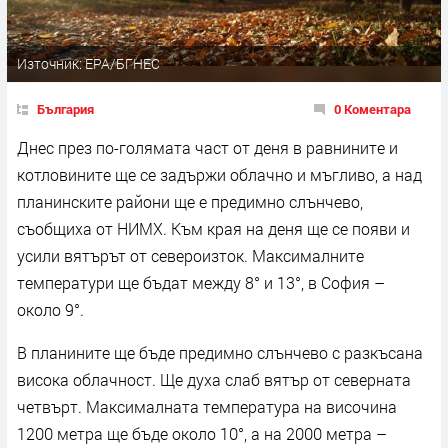
Източник: EPA/БГНЕС
България
0 Коментара
Днес през по-голямата част от деня в равнините и
котловините ще се задържи облачно и мъгливо, а над
планинските райони ще е предимно слънчево,
съобщиха от НИМХ. Към края на деня ще се появи и
усили вятърът от североизток. Максималните
температури ще бъдат между 8° и 13°, в София –
около 9°.
В планините ще бъде предимно слънчево с разкъсана
висока облачност. Ще духа слаб вятър от северната
четвърт. Максималната температура на височина
1200 метра ще бъде около 10°, а на 2000 метра –