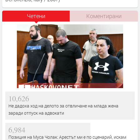
Четени
Коментирани
10,626
Не дадоха ход на делото за отвличане на млада жена
заради отпуск на адвокати
6,984
Позиция на Муса Чолак: Арестът ми е по сценарий, искам