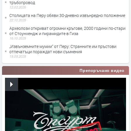
тръбопровод
12.02.2026
Столицата на Перу обяви 30-дневно извънредно положение
22.10.2025
Археолози откриват огромни кръгове, 2000 години по-стари
от Стоунхендж и пирамидите в Гиза
16.10.2025
„Извънземните мумии“ от Перу: Странните им пръстови
отпечатъци пораждат нови съмнения
15.09.2025
Препоръчано видео