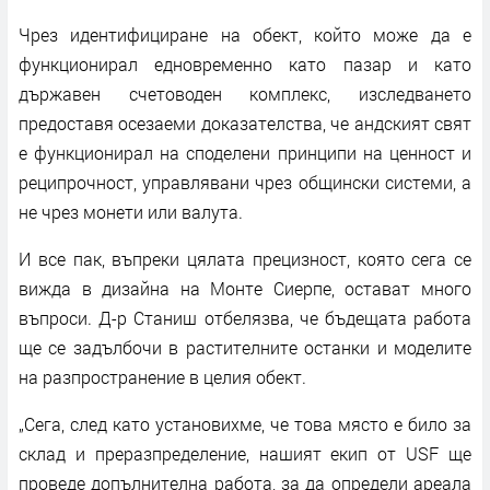
Чрез идентифициране на обект, който може да е
функционирал едновременно като пазар и като
държавен счетоводен комплекс, изследването
предоставя осезаеми доказателства, че андският свят
е функционирал на споделени принципи на ценност и
реципрочност, управлявани чрез общински системи, а
не чрез монети или валута.
И все пак, въпреки цялата прецизност, която сега се
вижда в дизайна на Монте Сиерпе, остават много
въпроси. Д-р Станиш отбелязва, че бъдещата работа
ще се задълбочи в растителните останки и моделите
на разпространение в целия обект.
„Сега, след като установихме, че това място е било за
склад и преразпределение, нашият екип от USF ще
проведе допълнителна работа, за да определи ареала