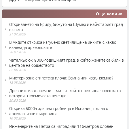
Още новини
Откриването на Ериду, бижуто на Шумер и най-старият град
в света
21.07.2026
В Андите откриха изгубено светилище на инките: с какво
изненада археолозите
20.07.2026
Чаталхьоюк: 9000-годишният град, в който жените са били в
центъра на обществото
05.06.2026
Мистериозна египетска плоча: Земна или извънземна?
13.05.2026
Древните извънземни – митът, който превърна човешката
история в космическа легенда
20.03.2026
Откриха 5000-годишна гробница в Испания, пълна с
археологични съкровища
16.03.2026
Инженерите на Петра са изградили 116-метров оловен