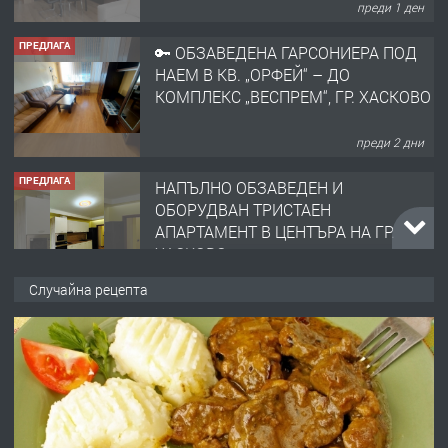
ПРЕДЛАГА
🔑 ОБЗАВЕДЕНА ГАРСОНИЕРА ПОД
НАЕМ В КВ. „ОРФЕЙ“ – ДО
КОМПЛЕКС „ВЕСПРЕМ“, ГР. ХАСКОВО
преди 2 дни
ПРЕДЛАГА
НАПЪЛНО ОБЗАВЕДЕН И
ОБОРУДВАН ТРИСТАЕН
АПАРТАМЕНТ В ЦЕНТЪРА НА ГР.
ХАСКОВО
преди 3 дни
ПРЕДЛАГА
Давам гараж под наем
Случайна рецепта
преди 3 дни
ПРЕДЛАГА
№4120 Магазин/Офис под наем в кв.
Любен Каравелов, Хасково-близо до