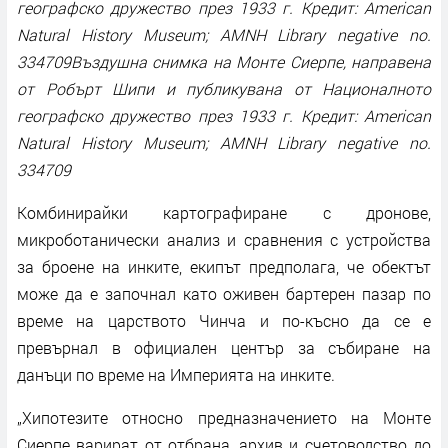
географско дружество през 1933 г. Кредит: American
Natural History Museum; AMNH Library negative no.
334709Въздушна снимка на Монте Сиерпе, направена
от Робърт Шипи и публикувана от Националното
географско дружество през 1933 г. Кредит: American
Natural History Museum; AMNH Library negative no.
334709
Комбинирайки картографиране с дронове,
микроботанически анализ и сравнения с устройства
за броене на инките, екипът предполага, че обектът
може да е започнал като оживен бартерен пазар по
време на царството Чинча и по-късно да се е
превърнал в официален център за събиране на
данъци по време на Империята на инките.
„Хипотезите относно предназначението на Монте
Сиерпе варират от отбрана, архив и счетоводство до