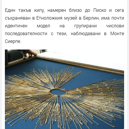
Един такъв кипу, намерен близо до Писко и сега
съхраняван в Етноложкия музей в Берлин, има почти
идентичен модел на групирани числови
последователности с тези, наблюдавани в Монте
Сиерпе.