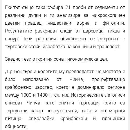
Екипът също така събира 21 проби от седименти от
различни дупки и ги анализира за микроскопичен
цветен прашец, нишестени зърна и фитолити.
Резултатите разкриват следи от царевица, тиква и
папур. Тези растения обикновено се свързват с
търговски стоки, изработка на кошници и транспорт.
Заедно тези открития сочат икономическа цел.
Д-р Бонгърс и колегите му предполагат, че мястото е
било използвано от Чинча, процъфтяващо
крайбрежно царство, което е доминирало региона
между 1000 и 1400 г. сл. н.е. Историческите летописи
описват Чинча като опитни търговци, които са
търгували както по сухопътни, така и по морски
пътища, свързвайки крайбрежни и планински
общности.