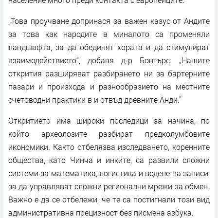
„Това проучване допринася за важен казус от Андите
за това как народите в миналото са променяли
ландшафта, за да обединят хората и да стимулират
взаимодействието“, добавя д-р Бонгърс. „Нашите
открития разширяват разбирането ни за бартерните
пазари и произхода и разнообразието на местните
счетоводни практики в и отвъд древните Анди."
Откритието има широки последици за начина, по
който археолозите разбират предколумбовите
икономики. Както отбелязва изследването, коренните
общества, като Чинча и инките, са развили сложни
системи за математика, логистика и водене на записи,
за да управляват сложни регионални мрежи за обмен.
Важно е да се отбележи, че те са постигнали този вид
административна прецизност без писмена азбука.