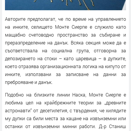
Авторите предполагат, че по време на управлението
на инките, селището Монте Сиерпе е служило като
мащабно счетоводно пространство за събиране и
преразпределение на данък. Всяка секция може да е
съответствала на социална група, отговорна за
депозирането на стоки – като царевица – в дупките,
което отразява организационната логика на кипуто от
инките, използвани за записване на данни за
преброяване и данък.
Подобно на близките линии Наска, Монте Сиерпе е
любима цел на крайбрежните теории за „древните
астронавти“ от десетилетия, с твърдения, че хилядите
му дупки са били места за кацане на извънземни или
останки от извънземни минни работи. Д-р Станиш