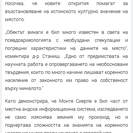
посочва, че новите открития помагат за
възстановяване на истинското културно значение на
мястото.
„Обектът винаги е бил много известен в света на
псевдоархеологията с необуздани спекулации и
погрешни характеристики на данните на място“,
коментира д-р Станиш. „Едно от предимствата на
научната работа е опровергаването на необосновани
твърдения, които по много начини лишават коренното
население от законното им право на собственост
върху миналото."
Като демонстрира, че Монте Сиерпе е бил част от
местна андска информационна система, изследването
не само изяснява земния му произход, но и
подчертава сложността на знанията на коренното
население много преди контакта с европейците.