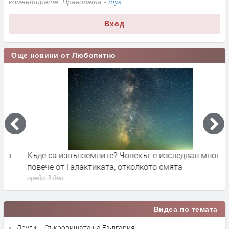
коментирате. Правилата -
тук
.
Вход
Още новини от Любопитно
Къде са извънземните? Човекът е изследвал много
К
повече от Галактиката, отколкото смята
р
преди 3 дни
п
Видеа по темата
Други – Съкровищата на България