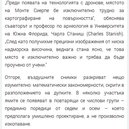
„Преди появата на технологията с дронове, мястото
на Монте Сиерпе бе изключително трудно за
картографиране на повърхността“, обяснява
съавторът и професор по археология в Университета
на Южна Флорида, Чарлз Станиш (Charles Stanish).
„След като получихме прецизни изображения от ниска
надморска височина, веднага стана ясно, че това
място е изключително важно и трябва да бъде
проучено от учени."
Отгоре, въздушните снимки разкриват нещо
изумително: математически закономерности, скрити в
разположението на дупките. В няколко участъка
ямите се появяват в повтарящи се числови групи –
предимно поредици от седем и осем – което
предполага умишлено проектиране, а не произволно
изкопаване.