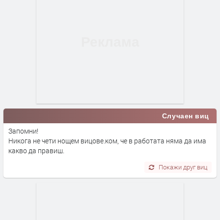
Случаен виц
Запомни!
Никога не чети нощем вицове.ком, че в работата няма да има
какво да правиш.
Покажи друг виц