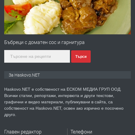
градската градина!
преди 3 дни
ПРЕДЛАГА
ПРОСТОРЕН ТРИСТАЕН
АПАРТАМЕНТ В НОВА СГРАДА КВ.
Бъбреци с доматен сос и гарнитура
КУБА
Търси
преди 4 дни
ПРЕДЛАГА
Продавам парцел в гр. Хасково кв.
За Haskovo.NET
Хисаря до ток, вода,канализация,
асфалт 0889 537 426
Haskovo.NET е собственост на ЕСКОМ МЕДИА ГРУП ООД.
Всички статии, репортажи, интервюта и други текстови,
преди 4 дни
графични и видео материали, публикувани в сайта, са
собственост на Haskovo.NET, освен ако изрично е посочено
ПРЕДЛАГА
СГЛОБЯВАНЕ НА МЕБЕЛИ.
друго.
Главен редактор
Телефони