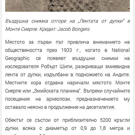
Въздушна снимка отгоре на „Лентата от дупки“ в
Монте Сиерпе. Кредит: Jacob Bongers.
Мястото за първи път привлича вниманието на
обществеността през 1933 г., когато в National
Geographic се появявт въздушни снимки на
изследователя Робърт Шипи, разкриващи змиевидна
лента от дупки, издълбани в подножието на Андите.
Местните хора отдавна наричали мястото Монте
Сиерпе или „Змийската планина“. Въпреки случайните
посещения на археолози, предназначението му
оставало неясно в продължение на десетилетия.
Обектът се състои от приблизително 5200 кръгли
дупки, всяка с диаметър от 0,9 до 1,8 метра и