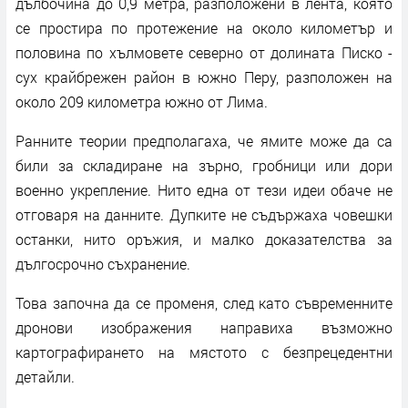
дълбочина до 0,9 метра, разположени в лента, която
се простира по протежение на около километър и
половина по хълмовете северно от долината Писко -
сух крайбрежен район в южно Перу, разположен на
около 209 километра южно от Лима.
Ранните теории предполагаха, че ямите може да са
били за складиране на зърно, гробници или дори
военно укрепление. Нито една от тези идеи обаче не
отговаря на данните. Дупките не съдържаха човешки
останки, нито оръжия, и малко доказателства за
дългосрочно съхранение.
Това започна да се променя, след като съвременните
дронови изображения направиха възможно
картографирането на мястото с безпрецедентни
детайли.