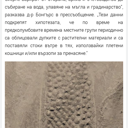
събиране на вода, улавяне на мъгла и градинарство“,
разказва д-р Бонгърс в прессъобщение. „Тези данни
подкрепят хипотезата, че по време на
предколумбовите времена местните групи периодично
са облицовали дупките с растителни материали и са
поставяли стоки вътре в тях, използвайки плетени
кошници и/или вързопи за пренасяне."