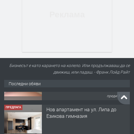
Бизнесът е като карането на колело. Или продължаваш да се
движиш, или падаш. - Франк Лойд Райт
Последни обяви
ПРЕДЛАГА
Нов апартамент на ул. Липа до
Езикова гимназия
преди 1 ден