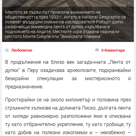
Мястото за първи път привлича вниманието на
обществеността през 1933 г., когато в National Geographic се
появявт въздушни снимки на изследователя Робърт Шипи,
разкриващи змиевидна лента от дупки, издълбани в
подножието на Андите. Местните хора отдавна наричали
мястото Монте Сиерпе или "Змийската планина".
Любопитно
0 Коментара
В продължение на близо век загадъчната „Лента от
дупки“ в Перу озадачава археолозите, подхранвайки
безкрайни спекулации за мистериозното ѝ
предназначение.
Простирайки се на около километър и половина през
стръмните хълмове на долината Писко, дългата лента
от хиляди равномерно разположени ями е описвана
ту като отбранително укрепление, ту като гробище, ту
като добив на полезни изкопаеми и – неизбежно –