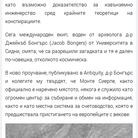
като възможно доказателство за извънземно
инженерство сред крайните теоретици на
конспирациите.
Сега международен екип, воден от археолога д-р
Джейкъб Бонгърс (Jacob Bongers) от Университета в
Сидни, смята, че са разрешили загадката и тя е далеч
по-човешка, отколкото космическа.
В ново проучване, публикувано в Antiquity, д-р Бонгърс
и колегите му твърдят, че Монте Сиерпе, както
официално е наречено мястото, някога е служило като
огромен център за събиране и обмен на информация,
както и като местна система за счетоводство, която е
предшествала пристигането на европейците с векове.