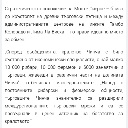
Стратегическото положение на Монте Сиерпе – близо
до кръстопът на древни търговски пътища и между
административните центрове на инките Тамбо
Колорадо и Лима Ла Виеха – го прави идеално място
за обмен.
„Според съобщенията, кралство Чинча е било
съставено от икономически специалисти, с най-малко
10 000 рибари, 10 000 фермери и 6000 занаятчии и
търговци, живеещи в различни части на долината
Чинча“, отбелязват изследователите. „Наред с
постоянните рибарски и фермерски общности,
търговците Чинча значително са разширили
междурегионалните търговски мрежи и са се
превърнали в ценен източник на богатство за
кралството."