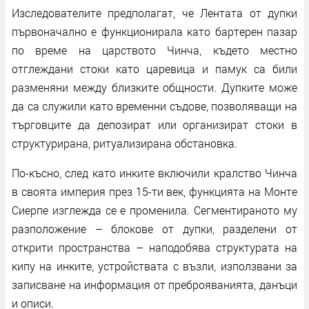
Изследователите предполагат, че Лентата от дупки
първоначално е функционирала като бартерен пазар
по време на царството Чинча, където местно
отглеждани стоки като царевица и памук са били
разменяни между близките общности. Дупките може
да са служили като временни съдове, позволяващи на
търговците да депозират или организират стоки в
структурирана, ритуализирана обстановка.
По-късно, след като инките включили кралство Чинча
в своята империя през 15-ти век, функцията на Монте
Сиерпе изглежда се е променила. Сегментираното му
разположение – блокове от дупки, разделени от
открити пространства – наподобява структурата на
кипу на инките, устройствата с възли, използвани за
записване на информация от преброяванията, данъци
и описи.