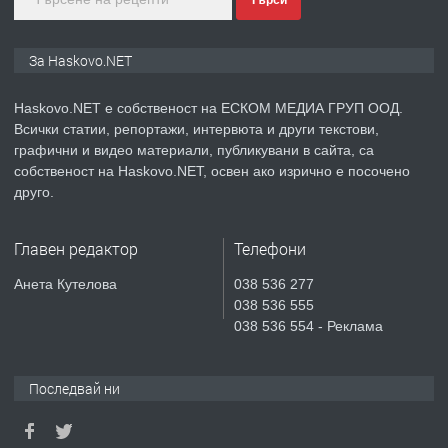
Търси
преди 4 дни
ПРЕДЛАГА
ПРОСТОРЕН ТРИСТАЕН
За Haskovo.NET
АПАРТАМЕНТ В НОВА СГРАДА КВ.
КУБА
Haskovo.NET е собственост на ЕСКОМ МЕДИА ГРУП ООД.
Всички статии, репортажи, интервюта и други текстови,
преди 5 дни
графични и видео материали, публикувани в сайта, са
собственост на Haskovo.NET, освен ако изрично е посочено
ПРЕДЛАГА
Продавам парцел в гр. Хасково кв.
друго.
Хисаря до ток, вода,канализация,
асфалт 0889 537 426
Главен редактор
Телефони
преди 5 дни
Анета Кутелова
038 536 277
038 536 555
ПРЕДЛАГА
СГЛОБЯВАНЕ НА МЕБЕЛИ.
038 536 554 - Реклама
Последвай ни
преди 5 дни
ПРЕДЛАГА