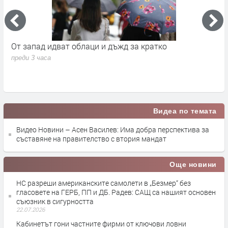
а
От запад идват облаци и дъжд за кратко
П
в
преди 3 часа
п
Видеа по темата
Видео Новини – Асен Василев: Има добра перспектива за
съставяне на правителство с втория мандат
Още новини
НС разреши американските самолети в „Безмер“ без
гласовете на ГЕРБ, ПП и ДБ. Радев: САЩ са нашият основен
съюзник в сигурността
22.07.2026
Кабинетът гони частните фирми от ключови ловни