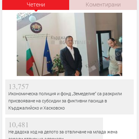
Четени
Коментирани
13,757
Икономическа полиция и фонд „Земеделие“ са разкрили
присвояване на субсидии за фиктивни пасища в
Кърджалийско и Хасковско
10,481
Не дадоха ход на делото за отвличане на млада жена
заради отпуск на адвокати