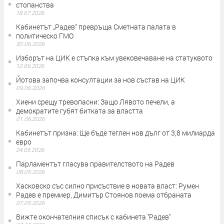
стопанства
18.07.2026
Кабинетът „Радев“ превръща Сметната палата в
политическо ГМО
30.06.2026
Изборът на ЦИК е стъпка към увековечаване на статуквото
12.06.2026
Йотова започва консултации за нов състав на ЦИК
09.06.2026
Хиени срещу тревопасни: Защо Лявото печели, а
демократите губят битката за властта
01.06.2026
Кабинетът призна: Ще бъде теглен нов дълг от 3,8 милиарда
евро
24.05.2026
Парламентът гласува правителството на Радев
08.05.2026
Хасковско със силно присъствие в новата власт: Румен
Радев е премиер, Димитър Стоянов поема отбраната
07.05.2026
Вижте окончателния списък с кабинета ''Радев''