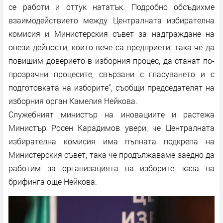
се работи и оттук нататък. Подробно обсъдихме
взаимодействието между Централната избирателна
комисия и Министерския съвет за надграждане на
онези дейности, които вече са предприети, така че да
повишим доверието в изборния процес, да станат по-
прозрачни процесите, свързани с гласуването и с
подготовката на изборите“, съобщи председателят на
изборния орган Камелия Нейкова.
Служебният министър на иновациите и растежа
Министър Росен Карадимов увери, че Централната
избирателна комисия има пълната подкрепа на
Министерския съвет, така че продължаваме заедно да
работим за организацията на изборите, каза на
брифинга още Нейкова.