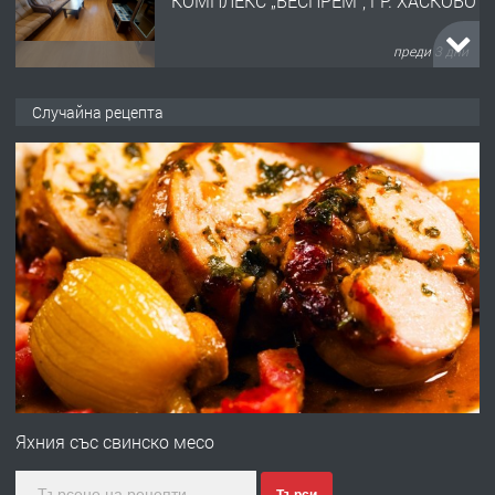
КОМПЛЕКС „ВЕСПРЕМ“, ГР. ХАСКОВО
преди 3 дни
ПРЕДЛАГА
НАПЪЛНО ОБЗАВЕДЕН И
Случайна рецепта
ОБОРУДВАН ТРИСТАЕН
АПАРТАМЕНТ В ЦЕНТЪРА НА ГР.
ХАСКОВО
преди 4 дни
ПРЕДЛАГА
Давам гараж под наем
преди 4 дни
ПРЕДЛАГА
№4120 Магазин/Офис под наем в кв.
Любен Каравелов, Хасково-близо до
Яхния със свинско месо
градската градина!