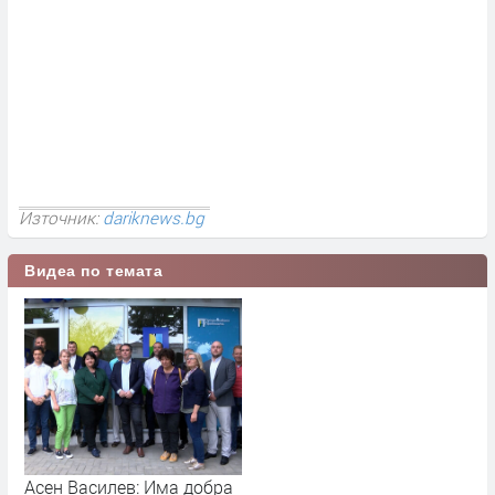
Източник:
dariknews.bg
Видеа по темата
Асен Василев: Има добра