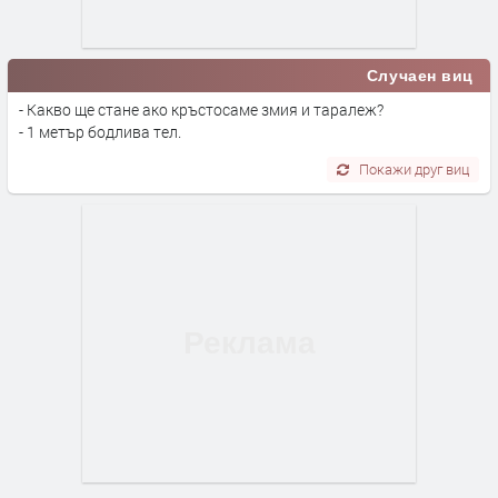
Случаен виц
- Какво ще стане ако кръстосаме змия и таралеж?
- 1 метър бодлива тел.
Покажи друг виц