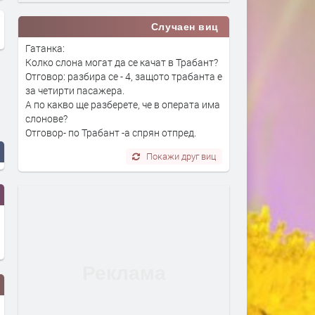
Случаен виц
Гатанка:
Колко слона могат да се качат в Трабант?
Отговор: разбира се - 4, защото трабанта е
за четирти пасажера.
А по какво ще разберете, че в операта има
слонове?
Отговор- по Трабант -а спрян отпред.
Покажи друг виц