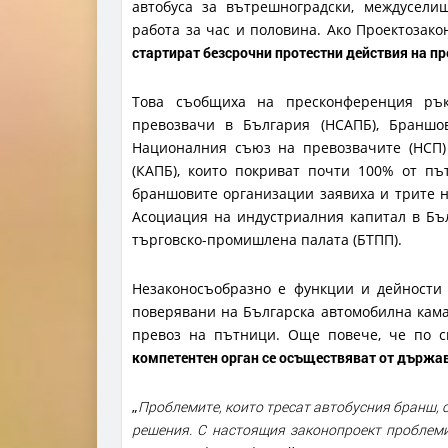
автобуса за вътрешноградски, междусели
работа за час и половина. Ако Проектозако
стартират безсрочни протестни действия на п
Това съобщиха на пресконференция рък
превозвачи в България (НСАПБ), Браншо
Националния съюз на превозвачите (НСП)
(КАПБ), които покриват почти 100% от пъ
браншовите организации заявиха и трите 
Асоциация на индустриалния капитал в Бъл
търговско-промишлена палата (БТПП).
Незаконосъобразно е функции и дейности
поверявани на Българска автомобилна кама
превоз на пътници. Още повече, че по с
компетентен орган се осъществяват от държав
„
Проблемите, които тресат автобусния бранш, 
решения. С настоящия законопроект проблемит