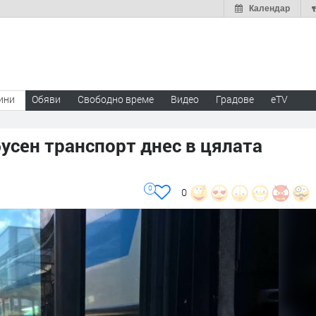
Календар
ини
Обяви
Свободно време
Видео
Градове
eTV
бусен транспорт днес в цялата
0
0