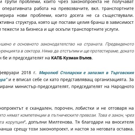
 групи проблеми, които чрез законопроекта не получават
 оперативната работа на превозвачите, вкл. транспортните
нерира нови проблеми, които досега не са съществували.
ктивна структура, която ще постави целия бранш в зависимост
 тежести за бизнеса и ще оскъпи транспортните услуги.
ушено е основното законодателство на страната. Предвиденото
ренцията в сектора. Няма да отстъпим и ще протестираме, докато
ен бе и председателят на
КАПБ Кузман Вълев
.
февруари 2018 г.
Миролюб Столарски е запазил в Търговския
ара“
и е вписал себе си като представляващ организацията. За
зирани министър-председателят, председателят на Народното
опроектът е скандален, порочен, лобистки и не отговаря на
ито нямат компетенции в пътническите превози. Това е закон, чрез
та корупция
“, допълни Милтенова. Тя благодари на вносителя
ранша срещу този законопроект, и настоя за неговата оставка.