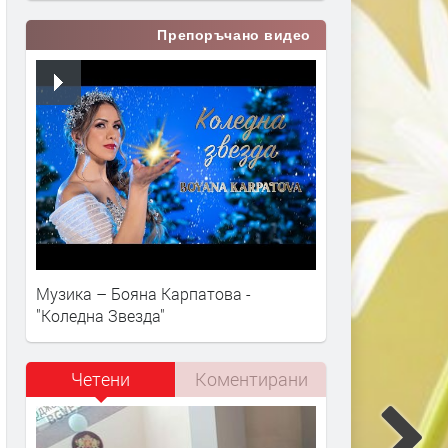
Препоръчано видео
Музика – Бояна Карпатова -
"Коледна Звезда"
Четени
Коментирани