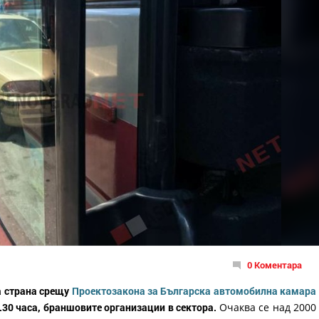
0 Коментара
а страна срещу
Проектозакона за Българска автомобилна камара
5.30 часа, браншовите организации в сектора.
Очаква се над 2000