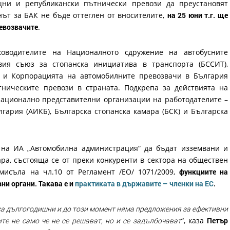
щни и републикански пътнически превози да преустановят
нът за БАК не бъде оттеглен от вносителите,
на 25 юни т.г. ще
ревозвачите
.
оводителите на Националното сдружение на автобусните
вия съюз за стопанска инициатива в транспорта (БССИТ),
 и Корпорацията на автомобилните превозвачи в България
тническите превози в страната. Подкрепа за действията на
национално представителни организации на работодателите –
гария (АИКБ), Българска стопанска камара (БСК) и Българска
 на ИА „Автомобилна администрация“ да бъдат изземвани и
ра, състояща се от преки конкуренти в сектора на обществен
мисъла на чл.10 от Регламент /ЕО/ 1071/2009,
функциите на
ни органи. Такава е и
практиката в държавите – членки на ЕС
.
са дългогодишни и до този момент няма предложения за ефективни
е не само че не се решават, но и се задълбочават
“, каза
Петър