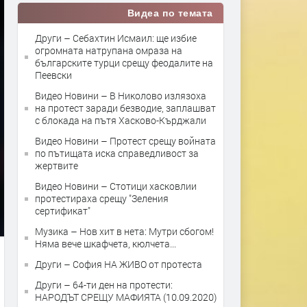
Видеа по темата
Други – Себахтин Исмаил: ще избие
огромната натрупана омраза на
българските турци срещу феодалите на
Пеевски
Видео Новини – В Николово излязоха
на протест заради безводие, заплашват
с блокада на пътя Хасково-Кърджали
Видео Новини – Протест срещу войната
по пътищата иска справедливост за
жертвите
Видео Новини – Стотици хасковлии
протестираха срещу "Зеления
сертификат"
Музика – Нов хит в нета: Мутри сбогом!
Няма вече шкафчета, кюлчета...
Други – София НА ЖИВО от протеста
Други – 64-ти ден на протести:
НАРОДЪТ СРЕЩУ МАФИЯТА (10.09.2020)