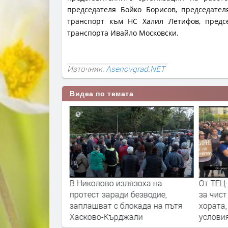
председателя Бойко Борисов, председате
транспорт към НС Халил Летифов, предс
транспорта Ивайло Московски.
Източник:
Asenovgrad.NET
Видеа по темата
л: ще избие
В Николово излязоха на
От ТЕЦ
рупана омраза
протест заради безводие,
за чист
 турци срещу
заплашват с блокада на пътя
хората,
Пеевски
Хасково-Кърджали
услови