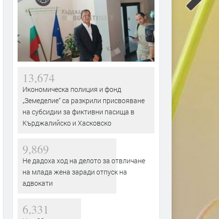
13,674
Икономическа полиция и фонд
„Земеделие“ са разкрили присвояване
на субсидии за фиктивни пасища в
Кърджалийско и Хасковско
9,869
Не дадоха ход на делото за отвличане
на млада жена заради отпуск на
адвокати
6,331