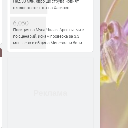
Над 33 млн. евро ще струва новият
околовръстен път на Хасково
6,050
Позиция на Муса Чолак: Арестът ми е
по сценарий, искам проверка за 3,3
млн. лева в община Минерални бани
Стотици хасковлии
Нов хит в нета: Мутри сб
протестираха срещу "Зеления
Няма вече шкафчета, кюлч
сертификат"