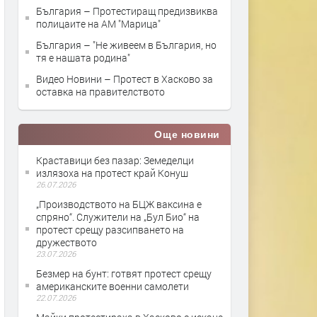
България – Протестиращ предизвиква
полицаите на АМ "Марица"
България – "Не живеем в България, но
тя е нашата родина"
Видео Новини – Протест в Хасково за
оставка на правителството
Още новини
Краставици без пазар: Земеделци
излязоха на протест край Конуш
26.07.2026
„Производството на БЦЖ ваксина е
спряно“. Служители на „Бул Био“ на
протест срещу разсипването на
дружеството
23.07.2026
Безмер на бунт: готвят протест срещу
американските военни самолети
22.07.2026