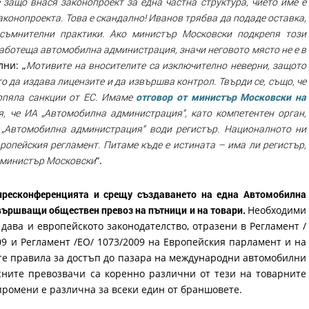
защо внася законопроект за една частна структура, чието име е
аконопроекта. Това е скандално! Иванов трябва да подаде оставка,
съмнителни практики. Ако министър Московски подкрепя този
работеща автомобилна администрация, значи неговото място не е в
лни: „
Мотивите на вносителите са изключително неверни, защото
то да издава лицензите и да извършва контрол. Твърди се, също, че
ърпяла санкции от ЕС. Имаме
отговор от министър Московски на
ря, че ИА „Автомобилна администрация“, като компетентен орган,
. „Автомобилна администрация“ води регистър. Националното ни
ропейския регламент. Питаме къде е истината – има ли регистър,
 министър Московски
“.
 пресконференцията и срещу създаването на една Автомобилна
звършващи обществен превоз на пътници и на товари.
Необходими
 дава и европейското законодателство, отразени в Регламент /
09 и Регламент /ЕО/ 1073/2009 на Европейския парламент и на
ите правила за достъп до пазара на международни автомобилни
сните превозвачи са коренно различни от тези на товарните
промени е различна за всеки един от браншовете.