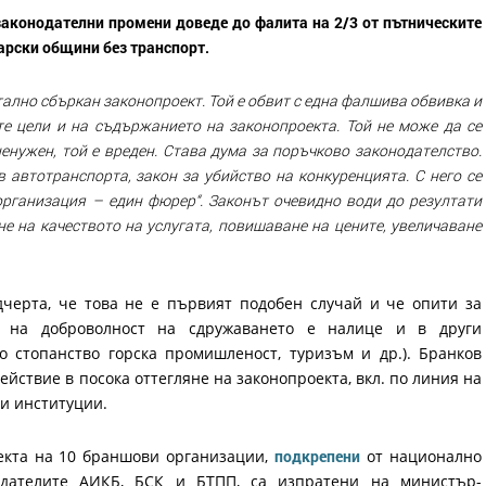
законодателни промени доведе до фалита на 2/3 от пътническите
гарски общини без транспорт.
ално сбъркан законопроект. Той е обвит с една фалшива обвивка и
те цели и на съдържанието на законопроекта. Той не може да се
 ненужен, той е вреден. Става дума за поръчково законодателство.
 автотранспорта, закон за убийство на конкуренцията. С него се
рганизация – един фюрер“. Законът очевидно води до резултати
е на качеството на услугата, повишаване на цените, увеличаване
черта, че това не е първият подобен случай и че опити за
 на доброволност на сдружаването е налице и в други
ко стопанство горска промишленост, туризъм и др.). Бранков
ействие в посока оттегляне на законопроекта, вкл. по линия на
и институции.
екта на 10 браншови организации,
подкрепени
от национално
одателите АИКБ, БСК и БТПП, са изпратени на министър-