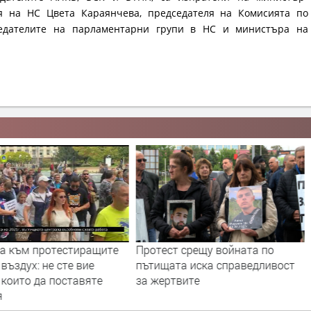
ля на НС Цвета Караянчева, председателя на Комисията по
едателите на парламентарни групи в НС и министъра на
-а към протестиращите
Протест срещу войната по
 въздух: не сте вие
пътищата иска справедливост
 които да поставяте
за жертвите
я