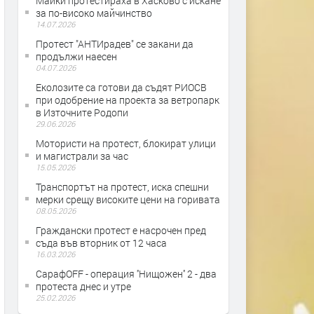
Майки протестираха в Хасково с искане
за по-високо майчинство
14.07.2026
Протест "АНТИрадев" се закани да
продължи наесен
04.07.2026
Еколозите са готови да съдят РИОСВ
при одобрение на проекта за ветропарк
в Източните Родопи
29.06.2026
Мотористи на протест, блокират улици
и магистрали за час
15.05.2026
Транспортът на протест, иска спешни
мерки срещу високите цени на горивата
08.05.2026
Граждански протест е насрочен пред
съда във вторник от 12 часа
16.03.2026
СарафOFF - операция ''Нищожен'' 2 - два
протеста днес и утре
25.02.2026