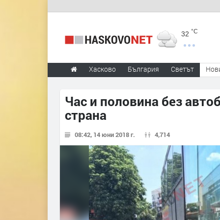
°C
32
Хасково
България
Светът
Нов
Час и половина без авто
страна
08:42, 14 юни 2018 г.
4,714