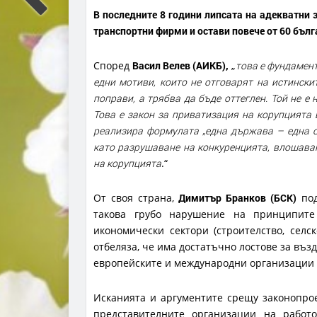
В последните 8 години липсата на адекватни 
транспортни фирми и остави повече от 60 бъл
Според
Васил Велев (АИКБ),
„
това е фундамент
едни мотиви, които не отговарят на истински
поправи, а трябва да бъде оттеглен. Той не е
Това е закон за приватизация на корупцията в
реализира формулата „една държава – една о
като разрушаване на конкуренцията, влошаван
на корупцията
.“
От своя страна,
Димитър Бранков (БСК)
под
такова грубо нарушение на принципите
икономически сектори (строителство, селс
отбеляза, че има достатъчно лостове за възд
европейските и международни организации 
Исканията и аргументите срещу законопро
представителните организации на работ