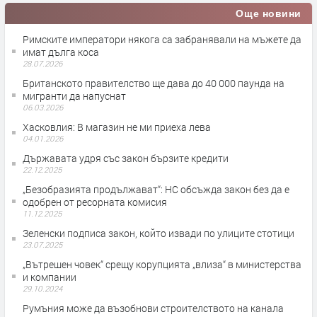
Още новини
Римските императори някога са забранявали на мъжете да
имат дълга коса
28.07.2026
Британското правителство ще дава до 40 000 паунда на
мигранти да напуснат
06.03.2026
Хасковлия: В магазин не ми приеха лева
04.01.2026
Държавата удря със закон бързите кредити
22.12.2025
„Безобразията продължават“: НС обсъжда закон без да е
одобрен от ресорната комисия
11.12.2025
Зеленски подписа закон, който извади по улиците стотици
23.07.2025
„Вътрешен човек“ срещу корупцията „влиза“ в министерства
и компании
29.10.2024
Румъния може да възобнови строителството на канала