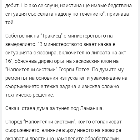
дебит. Но ако се случи, наистина ще имаме бедствена
ситуация със селата надолу по течението”, признава
той.
Собственик на “Тракиец” е министерството на
земеделието. “В министерството знаят каква е
ситуацията с язовира, включително липсата на акт
16”, обяснява директорът на хасковския клон на
“Напоителни системи” Георги Латев. По думите му
ремонтът на основния изпускател и узаконяване на
съоръжението е тежка задача и изисква сложно
техническо решение.
Сякаш става дума за тунел под Ламанша.
Според “Напоителни системи”, които стопанисват
съоръжението, влияние върху нивото на язовира
оказват и драстично намалелите обработваеми