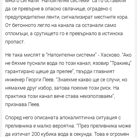
много сигнали “Напоителни системи” са го оставили
да се превърне в опасно свлачище, оградено с
предупредителни ленти, сигнализират местните хора.
От бетонното легло на канала са останали само
отломъци, а срутището го е превърнало в истинска
пропаст.
Не така мислят в “Напоителни системи” - Хасково. “Ако
не бяхме пуснали вода по този канал, язовир “Тракиец”
гарантирано щеше да прелее”, твърди главният
инженер Георги Пеев. “Знаехме какво ще се случи, но
нямахме друг избор, затова поехме този риск. На
практика този канал вече става неизползваем”,
признава Пеев.
Според него описаната апокалиптична ситуация с
преливника е малко вероятна. “През преливника може
да изтичат 200 кубика вода в секунда. Това е огромен