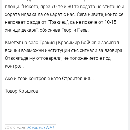
площи. “Някога, през 70-те и 80-те водата не стигаше и
хората идваха да се карат с нас. Сега нивите, които се
напояват с вода от “Тракиец”, са не повече от 10-15
хиляди декара”, обяснява Георги Пеев.
Кметът на село Тракиец Красимир Бойчев е засипал
всички възможни институции със сигнали за язовира.
Отвсякъде му отговаряли, че положението е под
контрол.
Ако и този контрол е като Строителния...
Тодор Кръшков
Източник:
Haskovo.NET