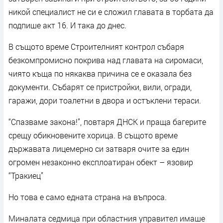
никой специалист не си е сложил главата в торбата да
подпише акт 16. И така до днес.
В същото време Строителният контрол събаря
безкомпромисно покрива над главата на сиромаси,
чиято къща по някаква причина се е оказала без
документи. Събарят се пристройки, вили, огради,
гаражи, дори тоалетни в двора и остъклени тераси.
“Спазваме закона!”, повтаря ДНСК и праща багерите
срещу обикновените хорица. В същото време
държавата лицемерно си затваря очите за един
огромен незаконно експлоатиран обект – язовир
“Тракиец”
Но това е само едната страна на въпроса.
Миналата седмица при областния управител имаше