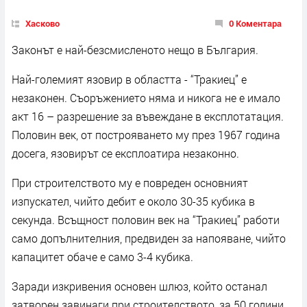
Хасково
0 Коментара
Законът е най-безсмисленото нещо в България.
Най-големият язовир в областта - “Тракиец” е
незаконен. Съоръжението няма и никога не е имало
акт 16 – разрешение за въвеждане в експлотатация.
Половин век, от построяването му през 1967 година
досега, язовирът се експлоатира незаконно.
При строителството му е повреден основният
изпускател, чийто дебит е около 30-35 кубика в
секунда. Всъщност половин век на “Тракиец” работи
само допълнителния, предвиден за напояване, чийто
капацитет обаче е само 3-4 кубика.
Заради изкривения основен шлюз, който останал
затворен завинаги при строителството, за 50 години