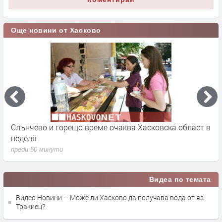
Още новини от Хасково
Слънчево и горещо време очаква Хасковска област в
1
неделя
п
преди 50 минути
Видеа по темата
Видео Новини – Може ли Хасково да получава вода от яз.
Тракиец?