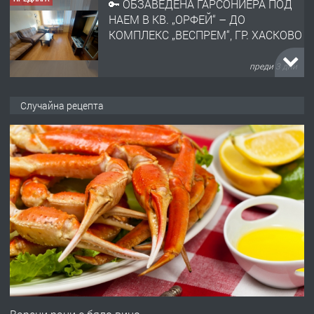
🔑 ОБЗАВЕДЕНА ГАРСОНИЕРА ПОД
НАЕМ В КВ. „ОРФЕЙ“ – ДО
КОМПЛЕКС „ВЕСПРЕМ“, ГР. ХАСКОВО
преди 3 дни
ПРЕДЛАГА
НАПЪЛНО ОБЗАВЕДЕН И
Случайна рецепта
ОБОРУДВАН ТРИСТАЕН
АПАРТАМЕНТ В ЦЕНТЪРА НА ГР.
ХАСКОВО
преди 4 дни
ПРЕДЛАГА
Давам гараж под наем
преди 4 дни
ПРЕДЛАГА
№4120 Магазин/Офис под наем в кв.
Любен Каравелов, Хасково-близо до