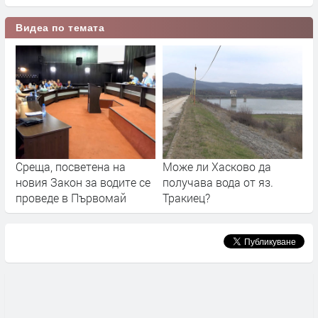
Видеа по темата
Среща, посветена на
Може ли Хасково да
новия Закон за водите се
получава вода от яз.
проведе в Първомай
Тракиец?