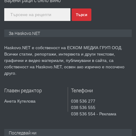
Варени раци с бяло вино
градската градина!
Търси
преди 4 дни
ПРЕДЛАГА
ПРОСТОРЕН ТРИСТАЕН
За Haskovo.NET
АПАРТАМЕНТ В НОВА СГРАДА КВ.
КУБА
Haskovo.NET е собственост на ЕСКОМ МЕДИА ГРУП ООД.
Всички статии, репортажи, интервюта и други текстови,
преди 5 дни
графични и видео материали, публикувани в сайта, са
собственост на Haskovo.NET, освен ако изрично е посочено
ПРЕДЛАГА
Продавам парцел в гр. Хасково кв.
друго.
Хисаря до ток, вода,канализация,
асфалт 0889 537 426
Главен редактор
Телефони
преди 5 дни
Анета Кутелова
038 536 277
038 536 555
ПРЕДЛАГА
СГЛОБЯВАНЕ НА МЕБЕЛИ.
038 536 554 - Реклама
Последвай ни