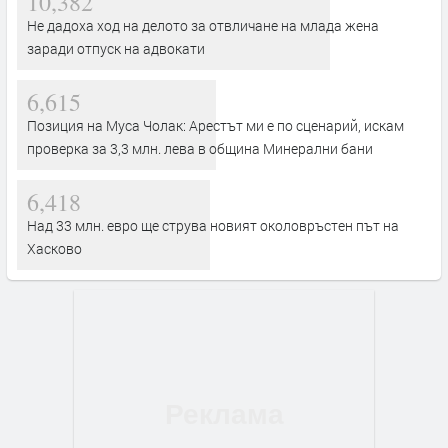
10,382
Не дадоха ход на делото за отвличане на млада жена
заради отпуск на адвокати
6,615
Позиция на Муса Чолак: Арестът ми е по сценарий, искам
проверка за 3,3 млн. лева в община Минерални бани
6,418
Над 33 млн. евро ще струва новият околовръстен път на
Хасково