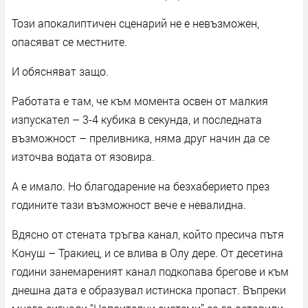
Този апокалиптичен сценарий не е невъзможен,
опасяват се местните.
И обясняват защо.
Работата е там, че към момента освен от малкия
изпускател – 3-4 кубика в секунда, и последната
възможност – преливника, няма друг начин да се
източва водата от язовира.
А е имало. Но благодарение на безхаберието през
годините тази възможност вече е невалидна.
Вдясно от стената тръгва канал, който пресича пътя
Конуш – Тракиец, и се влива в Олу дере. От десетина
години занемареният канал подкопава брегове и към
днешна дата е образувал истинска пропаст. Въпреки