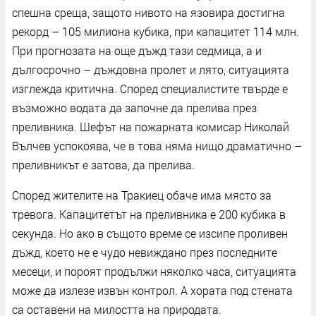
спешна среща, защото нивото на язовира достигна
рекорд – 105 милиона кубика, при капацитет 114 млн.
При прогнозата на още дъжд тази седмица, а и
дългосрочно – дъждовна пролет и лято, ситуацията
изглежда критична. Според специалистите твърде е
възможно водата да започне да прелива през
преливника. Шефът на пожарната комисар Николай
Вълчев успокоява, че в това няма нищо драматично –
преливникът е затова, да прелива.
Според жителите на Тракиец обаче има място за
тревога. Капацитетът на преливника е 200 кубика в
секунда. Но ако в същото време се изсипе проливен
дъжд, което не е чудо невиждано през последните
месеци, и пороят продължи няколко часа, ситуацията
може да излезе извън контрол. А хората под стената
са оставени на милостта на природата.