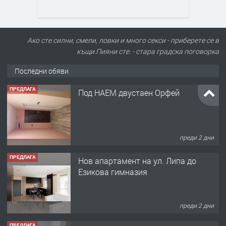
Ако сте силни, смели, ловки и много секси - приберете се в
къщи.Пияни сте. - стара градска поговорка
Последни обяви
ПРЕДЛАГА
Под НАЕМ двустаен Орфей
преди 2 дни
ПРЕДЛАГА
Нов апартамент на ул. Липа до
Езикова гимназия
преди 2 дни
ПРЕДЛАГА