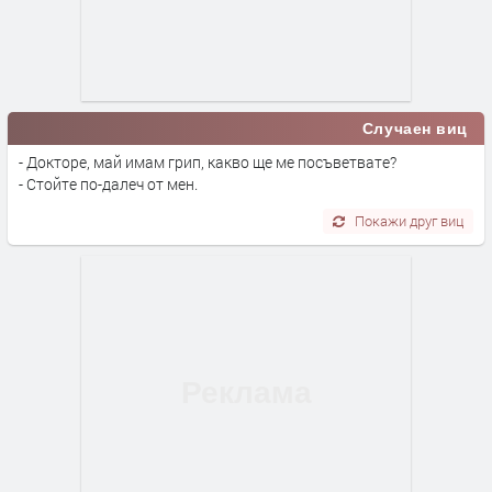
Случаен виц
- Докторе, май имам грип, какво ще ме посъветвате?
- Стойте по-далеч от мен.
Покажи друг виц